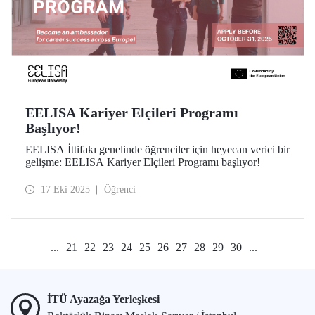
EELISA Kariyer Elçileri Programı
Başlıyor!
EELISA İttifakı genelinde öğrenciler için heyecan verici bir
gelişme: EELISA Kariyer Elçileri Programı başlıyor!
17 Eki 2025
Öğrenci
...
21
22
23
24
25
26
27
28
29
30
...
İTÜ Ayazağa Yerleşkesi