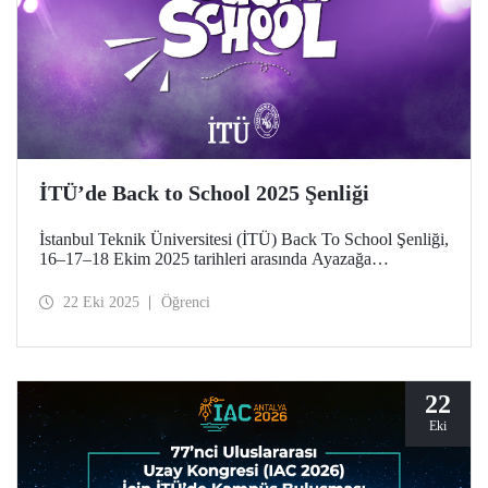
İTÜ’de Back to School 2025 Şenliği
İstanbul Teknik Üniversitesi (İTÜ) Back To School Şenliği,
16–17–18 Ekim 2025 tarihleri arasında Ayazağa
Yerleşkemizde yapıldı. İTÜ’lüler teknik, kültürel, sportif
etkinlikler ve konserlerle şenlik coşkusunu doyasıya yaşadı.
22 Eki 2025
Öğrenci
22
Eki