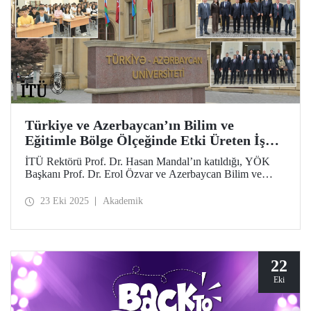
Türkiye ve Azerbaycan’ın Bilim ve
Eğitimle Bölge Ölçeğinde Etki Üreten İş
Birliği
İTÜ Rektörü Prof. Dr. Hasan Mandal’ın katıldığı, YÖK
Başkanı Prof. Dr. Erol Özvar ve Azerbaycan Bilim ve
Eğitim Bakanı Emin Amrullayev öncülüğündeki Türkiye–
Azerbaycan Üniversitesi ve Karabağ Üniversitesi
23 Eki 2025
Akademik
ziyaretleri iki kardeş ülke arasındaki yükseköğretim iş
birliğini bilim ve eğitim temelinde güçlendirdi.
22
Eki