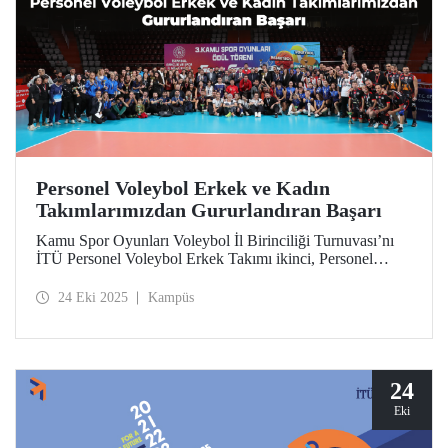
Personel Voleybol Erkek ve Kadın
Takımlarımızdan Gururlandıran Başarı
Kamu Spor Oyunları Voleybol İl Birinciliği Turnuvası’nı
İTÜ Personel Voleybol Erkek Takımı ikinci, Personel
Voleybol Kadın Takımı ise beşinci tamamladı.
Takımlarımız, elde ettikleri bu derecelerle katılmaya hak
24 Eki 2025
Kampüs
kazandıkları Marmara Bölge Finalleri’nde mücadele
edecek.
24
Eki