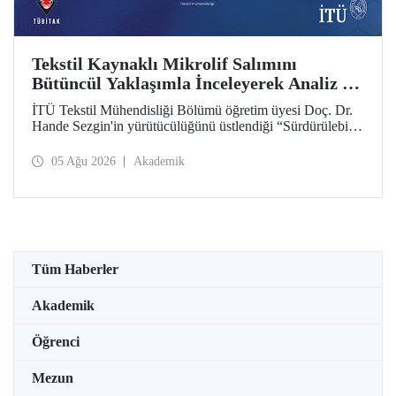
Tekstil Kaynaklı Mikrolif Salımını
Bütüncül Yaklaşımla İnceleyerek Analiz ve
Azaltım Stratejileri Geliştirecek Projeye
İTÜ Tekstil Mühendisliği Bölümü öğretim üyesi Doç. Dr.
TÜBİTAK Desteği
Hande Sezgin'in yürütücülüğünü üstlendiği “Sürdürülebilir
Pamuk ve Polyester Esaslı Tekstil Ürünlerinde Kullanım
Koşullarına Bağlı Mikrolif Salımı: Aşınma, UV Maruziyeti
05 Ağu 2026
Akademik
ve Yıkama Döngülerinin Bütünsel Analizi ve Azaltım
Stratejilerinin Geliştirilmesi” başlıklı proje, TÜBİTAK
2515 – COST Aksiyon Üyeleri Ar-Ge Destek Programı
kapsamında desteklenmeye hak kazandı.
Tüm Haberler
Akademik
Öğrenci
Mezun