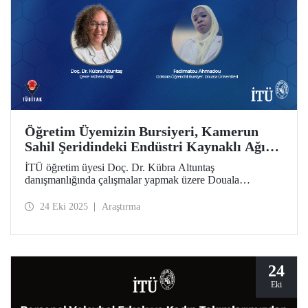
Öğretim Üyemizin Bursiyeri, Kamerun
Sahil Şeridindeki Endüstri Kaynaklı Ağır
Metal Kirliliğine Odaklanıyor
İTÜ öğretim üyesi Doç. Dr. Kübra Altuntaş
danışmanlığında çalışmalar yapmak üzere Douala
Üniversitesi doktora öğrencisi Fadimatou Ahmadou,
2216B TÜBİTAK-TWAS Doktora Sırası ve Doktora
24 Eki 2025
Araştırma
Sonrası Araştırma Burs Programları kapsamında
bursiyerliğe hak kazandı.
24
Eki