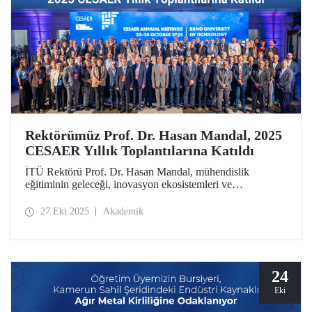
Rektörümüz Prof. Dr. Hasan Mandal, 2025
CESAER Yıllık Toplantılarına Katıldı
İTÜ Rektörü Prof. Dr. Hasan Mandal, mühendislik
eğitiminin geleceği, inovasyon ekosistemleri ve
üniversitelerin Avrupa’nın yeşil ve dijital dönüşümündeki
öncü rolünün ele alındığı 2025 CESAER Yıllık
27 Eki 2025
Akademik
Toplantılarına katıldı.
24
Eki