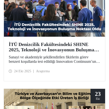
İTÜ Denizcilik Fakültesindeki SHINE
2025, Teknoloji ve İnovasyonun Buluşma
Noktası Oldu
Sanayi ve akademiyle şekillendirilen fikirlerin görev
benzeri koşullarda test edildiği Innovation Continuum’un
zirve noktası SHINE 2025, 13-17 Ekim 2025 tarihlerinde
Denizcilik Fakültemizin katkısıyla Tuzla Yerleşkemizde
24 Eki 2025
Araştırma
gerçekleştirildi.
23
Eki