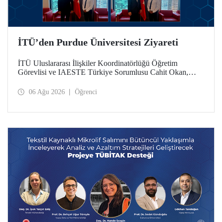
İTÜ’den Purdue Üniversitesi Ziyareti
İTÜ Uluslararası İlişkiler Koordinatörlüğü Öğretim
Görevlisi ve IAESTE Türkiye Sorumlusu Cahit Okan,
akademik ilişkileri ve iş birliğini geliştirmek amacıyla 20-27
Temmuz tarihlerinde ABD’de dünyanın önde gelen
06 Ağu 2026
Öğrenci
araştırma üniversitelerinden Purdue Üniversitesi başta
olmak üzere bir dizi ziyarette bulundu.