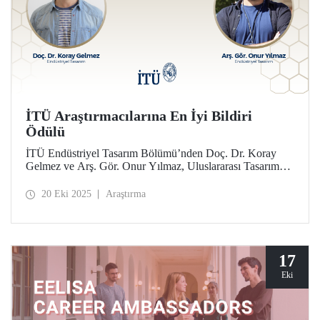
İTÜ Araştırmacılarına En İyi Bildiri
Ödülü
İTÜ Endüstriyel Tasarım Bölümü’nden Doç. Dr. Koray
Gelmez ve Arş. Gör. Onur Yılmaz, Uluslararası Tasarım
Tarihi ve Tasarım Çalışmaları Konferansı’nda (ICDHS) En
İyi Bildiri Ödülü'ne layık görüldü.
20 Eki 2025
Araştırma
17
Eki