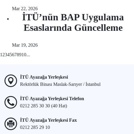
Mar 22, 2026
İTÜ’nün BAP Uygulama
Esaslarında Güncelleme
Mar 19, 2026
1
2
3
4
5
6
7
8
9
10
...
İTÜ Ayazağa Yerleşkesi
Rektörlük Binası Maslak-Sarıyer / İstanbul
İTÜ Ayazağa Yerleşkesi Telefon
0212 285 30 30 (40 Hat)
İTÜ Ayazağa Yerleşkesi Fax
0212 285 29 10