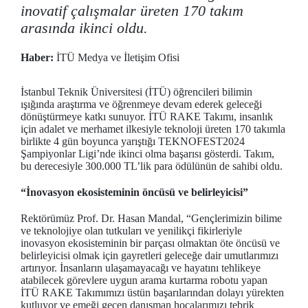
inovatif çalışmalar üreten 170 takım
arasında ikinci oldu.
Haber:
İTÜ Medya ve İletişim Ofisi
İstanbul Teknik Üniversitesi (İTÜ) öğrencileri bilimin
ışığında araştırma ve öğrenmeye devam ederek geleceği
dönüştürmeye katkı sunuyor. İTÜ RAKE Takımı, insanlık
için adalet ve merhamet ilkesiyle teknoloji üreten 170 takımla
birlikte 4 gün boyunca yarıştığı TEKNOFEST2024
Şampiyonlar Ligi’nde ikinci olma başarısı gösterdi. Takım,
bu derecesiyle 300.000 TL’lik para ödülünün de sahibi oldu.
“İnovasyon ekosisteminin öncüsü ve belirleyicisi”
Rektörümüz Prof. Dr. Hasan Mandal, “Gençlerimizin bilime
ve teknolojiye olan tutkuları ve yenilikçi fikirleriyle
inovasyon ekosisteminin bir parçası olmaktan öte öncüsü ve
belirleyicisi olmak için gayretleri geleceğe dair umutlarımızı
artırıyor. İnsanların ulaşamayacağı ve hayatını tehlikeye
atabilecek görevlere uygun arama kurtarma robotu yapan
İTÜ RAKE Takımımızı üstün başarılarından dolayı yürekten
kutluyor ve emeği geçen danışman hocalarımızı tebrik