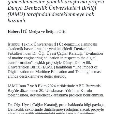
güncellenmesine yönelik araştırma projesi
Dünya Denizcilik Üniversiteleri Birliği
(IAMU) tarafından desteklenmeye hak
kazandı.
Haber:
İTÜ Medya ve İletişim Ofisi
İstanbul Teknik Üniversitesi (İTÜ) denizcilik alanındaki
akademik başarılarına bir yenisini ekledi. Denizcilik
Fakültesi’nden Dr. Öğr. Üyesi Çağlar Karatuğ, “Evaluation
of marine engineering education in respect to the digital
transformation” başlıklı projesiyle Dünya Denizcilik
Üniversiteleri Birliği (IAMU) tarafından “The Impact of
Digitalization on Maritime Education and Training” teması
altında desteklenmeye değer görüldü.
IAMU’nun 7 ve 8 Ekim 2024 tarihlerinde ABD Buzzards
Bay'de düzenlenen 20. Uluslararası Yürütme Kurulu
toplantısında, desteklenecek araştırma projeleri belirlenmişti.
Dr. Öğr. Üyesi Çağlar Karatuğ, proje hakkında bilgi paylaştı.
Denizcilik sektöründe dijitalleşmeyi odağına alacak projeyle
olarak denizcilik eğitimindeki müfredatın iyileştirilmesi