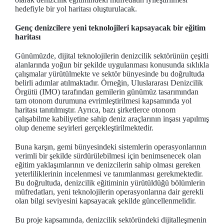
hedefiyle bir yol haritası oluşturulacak.
Genç denizcilere yeni teknolojileri kapsayacak bir eğitim
haritası
Günümüzde, dijital teknolojilerin denizcilik sektörünün çeşitli
alanlarında yoğun bir şekilde uygulanması konusunda sıklıkla
çalışmalar yürütülmekte ve sektör bünyesinde bu doğrultuda
belirli adımlar atılmaktadır. Örneğin, Uluslararası Denizcilik
Örgütü (IMO) tarafından gemilerin günümüz tasarımından
tam otonom durumuna evrimleştirilmesi kapsamında yol
haritası tanıtılmıştır. Ayrıca, bazı şirketlerce otonom
çalışabilme kabiliyetine sahip deniz araçlarının inşası yapılmış
olup deneme seyirleri gerçekleştirilmektedir.
Buna karşın, gemi bünyesindeki sistemlerin operasyonlarının
verimli bir şekilde sürdürülebilmesi için benimsenecek olan
eğitim yaklaşımlarının ve denizcilerin sahip olması gereken
yeterliliklerinin incelenmesi ve tanımlanması gerekmektedir.
Bu doğrultuda, denizcilik eğitiminin yürütüldüğü bölümlerin
müfredatları, yeni teknolojilerin operasyonlarına dair gerekli
olan bilgi seviyesini kapsayacak şekilde güncellenmelidir.
Bu proje kapsamında, denizcilik sektöründeki dijitalleşmenin