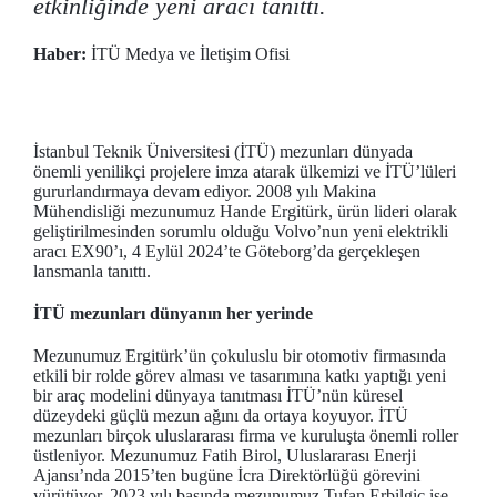
etkinliğinde yeni aracı tanıttı.
Haber:
İTÜ Medya ve İletişim Ofisi
İstanbul Teknik Üniversitesi (İTÜ) mezunları dünyada
önemli yenilikçi projelere imza atarak ülkemizi ve İTÜ’lüleri
gururlandırmaya devam ediyor. 2008 yılı Makina
Mühendisliği mezunumuz Hande Ergitürk, ürün lideri olarak
geliştirilmesinden sorumlu olduğu Volvo’nun yeni elektrikli
aracı EX90’ı, 4 Eylül 2024’te Göteborg’da gerçekleşen
lansmanla tanıttı.
İTÜ mezunları dünyanın her yerinde
Mezunumuz Ergitürk’ün çokuluslu bir otomotiv firmasında
etkili bir rolde görev alması ve tasarımına katkı yaptığı yeni
bir araç modelini dünyaya tanıtması İTÜ’nün küresel
düzeydeki güçlü mezun ağını da ortaya koyuyor. İTÜ
mezunları birçok uluslararası firma ve kuruluşta önemli roller
üstleniyor. Mezunumuz Fatih Birol, Uluslararası Enerji
Ajansı’nda 2015’ten bugüne İcra Direktörlüğü görevini
yürütüyor. 2023 yılı başında mezunumuz Tufan Erbilgiç ise