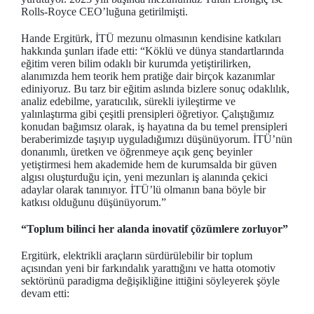
Rolls-Royce CEO’luğuna getirilmişti.
Hande Ergitürk, İTÜ mezunu olmasının kendisine katkıları
hakkında şunları ifade etti: “Köklü ve dünya standartlarında
eğitim veren bilim odaklı bir kurumda yetiştirilirken,
alanımızda hem teorik hem pratiğe dair birçok kazanımlar
ediniyoruz. Bu tarz bir eğitim aslında bizlere sonuç odaklılık,
analiz edebilme, yaratıcılık, sürekli iyileştirme ve
yalınlaştırma gibi çeşitli prensipleri öğretiyor. Çalıştığımız
konudan bağımsız olarak, iş hayatına da bu temel prensipleri
beraberimizde taşıyıp uyguladığımızı düşünüyorum. İTÜ’nün
donanımlı, üretken ve öğrenmeye açık genç beyinler
yetiştirmesi hem akademide hem de kurumsalda bir güven
algısı oluşturduğu için, yeni mezunları iş alanında çekici
adaylar olarak tanınıyor. İTÜ’lü olmanın bana böyle bir
katkısı olduğunu düşünüyorum.”
“Toplum bilinci her alanda inovatif çözümlere zorluyor”
Ergitürk, elektrikli araçların sürdürülebilir bir toplum
açısından yeni bir farkındalık yarattığını ve hatta otomotiv
sektörünü paradigma değişikliğine ittiğini söyleyerek şöyle
devam etti: