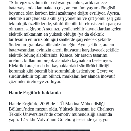
“Sıfır egzoz salımı ile başlayan yolculuk, artık sadece
bataryaya odaklanmaktan çok, aracın tüm yaşam döngüsü
boyunca olan karbon izini azaltmaya doğru evriliyor. Ayrıca,
elektrikli araçlardaki akıllı şarj yönetimi ve çift yönlü şarj gibi
teknolojik özellikler de, sürdürülebilir bir ekosistemin parçası
olmanızı sağlıyor. Aracınızı, yenilenebilir kaynaklardan gelen
elektrik miktarının en yüksek olduğu (ya da elektrik
tarifesinin en ucuz olduğu) saatlerde şarj edecek şekilde
önden programlayabilirsiniz örneğin. Aynı şekilde, aracın
bataryasından, evinizin enerji ihtiyacını karşılayacak şekilde
elektrik ödünç alabilirsiniz. Kısaca, bir aracın tasarımı,
üretimi, kullanımı birçok alandaki kaynaktan besleniyor.
Elektrikli araçlar da bu kaynaklardaki sürdürülebilirliği
korumak gibi önemli bir sorumluluk üstleniyor. Çevre ve
sürdürülebilir toplum bilinci, markaları her alanda inovatif
çözümler üretmeye zorluyor.”
Hande Ergitürk hakkında
Hande Ergitürk, 2008’de İTÜ Makina Mühendisliği
Bölümü’nden mezun oldu. Yüksek lisansını ise Chalmers
Teknik Üniversitesi’nde otomotiv mühendisliği alanında
yaptı. 12 yıldır Volvo’nun Göteborg tesisinde çalışıyor.