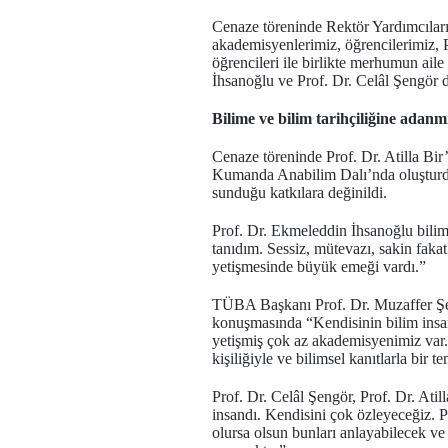
Cenaze töreninde Rektör Yardımcılar
akademisyenlerimiz, öğrencilerimiz, 
öğrencileri ile birlikte merhumun ai
İhsanoğlu ve Prof. Dr. Celâl Şengör 
Bilime ve bilim tarihçiliğine adanm
Cenaze töreninde Prof. Dr. Atilla Bi
Kumanda Anabilim Dalı’nda oluşturduğu
sunduğu katkılara değinildi.
Prof. Dr. Ekmeleddin İhsanoğlu bilim t
tanıdım. Sessiz, mütevazı, sakin fakat
yetişmesinde büyük emeği vardı.”
TÜBA Başkanı Prof. Dr. Muzaffer Şeker,
konuşmasında “Kendisinin bilim insanı
yetişmiş çok az akademisyenimiz var.
kişiliğiyle ve bilimsel kanıtlarla bir
Prof. Dr. Celâl Şengör, Prof. Dr. Atill
insandı. Kendisini çok özleyeceğiz. P
olursa olsun bunları anlayabilecek ve