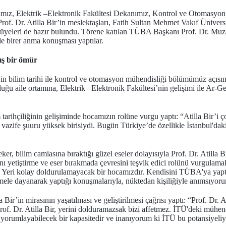
ımız, Elektrik –Elektronik Fakültesi Dekanımız, Kontrol ve Otomasy
Prof. Dr. Atilla Bir’in meslektaşları, Fatih Sultan Mehmet Vakıf Üniv
le üyeleri de hazır bulundu. Törene katılan TÜBA Başkanı Prof. Dr. Muz
de birer anma konuşması yaptılar.
ış bir ömür
r’in bilim tarihi ile kontrol ve otomasyon mühendisliği bölümümüz açıs
 aile ortamına, Elektrik –Elektronik Fakültesi’nin gelişimi ile Ar-Ge 
arihçiliğinin gelişiminde hocamızın rolüne vurgu yaptı: “Atilla Bir’i ço
 vazife şuuru yüksek birisiydi. Bugün Türkiye’de özellikle İstanbul'daki i
 bilim camiasına bıraktığı güzel eseler dolayısıyla Prof. Dr. Atilla Bir
 yetiştirme ve eser bırakmada çevresini teşvik edici rolünü vurgulamak 
 Yeri kolay doldurulamayacak bir hocamızdır. Kendisini TÜBA'ya yaptığ
 temele dayanarak yaptığı konuşmalarıyla, nüktedan kişiliğiyle anımsıyor
a Bir’in mirasının yaşatılması ve geliştirilmesi çağrısı yaptı: “Prof. Dr. 
rof. Dr. Atilla Bir, yerini dolduramazsak bizi affetmez. İTÜ'deki mühend
 yorumlayabilecek bir kapasitedir ve inanıyorum ki İTÜ bu potansiyeliyl