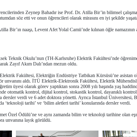
rencilerinden Zeynep Bahadır ise Prof. Dr. Atilla Bir’in bilimsel çalışmal
tumdan söz etti ve onun öğrencileri olarak mirasını en iyi şekilde yaşatac
Atilla Bir’ın naaşı, Levent Afet Yolal Camii’nde kılınan öğle namazını
ek Teknik Okulu’nun (TH-Karlsruhe) Elektrik Fakültesi’nde öğrenime b
larak Zayıf Akım Dalı’ndan mezun oldu.
Elektrik Fakültesi, Elektriğin Endüstriye Tatbikatı Kürsüsü’ne asistan o
sör unvanını aldı. İTÜ Elektrik-Elektronik Fakültesi, Elektrik Mühend
ğretim üyesi olarak görev yaptıktan sonra 2008 yılı başında yaş haddin
nde otomatik kontrol, dijital kontrol, stokastik kontrol, dayanıklı kontrol
 dersler verdi ve 6 adet doktora yönetti. Ayrıca İstanbul Üniversitesi
teknoloji tarihi’ ve ‘bilim aletleri tarihi’ konularında dersler verdi.
 Özel Ödülü’ne ve aynı zamanda bilim ve teknoloji tarihine olan eşsiz
ora unvanına layık görüldü.