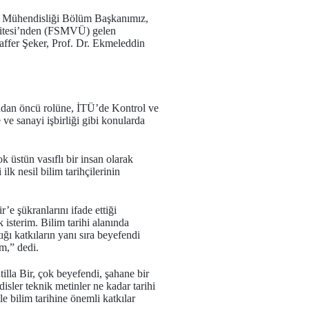
on Mühendisliği Bölüm Başkanımız,
ersitesi’nden (FSMVÜ) gelen
affer Şeker, Prof. Dr. Ekmeleddin
ından öncü rolüne, İTÜ’de Kontrol ve
ve sanayi işbirliği gibi konularda
k üstün vasıflı bir insan olarak
lk nesil bilim tarihçilerinin
’e şükranlarını ifade ettiği
isterim. Bilim tarihi alanında
ı katkıların yanı sıra beyefendi
um,” dedi.
Atilla Bir, çok beyefendi, şahane bir
isler teknik metinler ne kadar tarihi
e bilim tarihine önemli katkılar