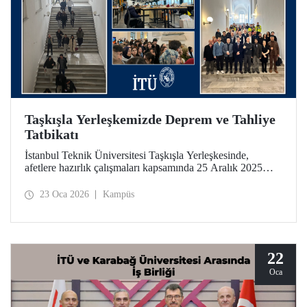
Taşkışla Yerleşkemizde Deprem ve Tahliye
Tatbikatı
İstanbul Teknik Üniversitesi Taşkışla Yerleşkesinde,
afetlere hazırlık çalışmaları kapsamında 25 Aralık 2025
tarihinde deprem ve tahliye tatbikatı düzenlendi. Tatbikat,
olası bir deprem anında bina tahliye süreçlerinin
23 Oca 2026
Kampüs
uygulanabilirliğini test etmek ve üniversitemiz
mensuplarının farkındalığını artırmak amacıyla
gerçekleştirildi.
22
Oca