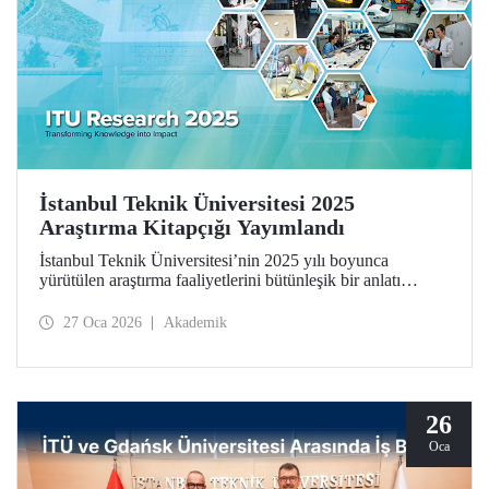
İstanbul Teknik Üniversitesi 2025
Araştırma Kitapçığı Yayımlandı
İstanbul Teknik Üniversitesi’nin 2025 yılı boyunca
yürütülen araştırma faaliyetlerini bütünleşik bir anlatı
çerçevesinde bir araya getiren İstanbul Teknik Üniversitesi
2025 Araştırma Kitapçığı (ITU Research 2025)
27 Oca 2026
Akademik
yayımlandı. Kitapçık, üniversitemizin bilimsel üretimini
yalnızca sonuçlar üzerinden değil; bu üretimi şekillendiren
düşünsel yaklaşım, disiplinler arası etkileşim ve toplumsal
sorumluluk anlayışıyla birlikte ele alıyor.
26
Oca