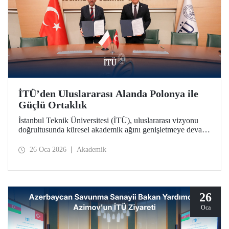
İTÜ’den Uluslararası Alanda Polonya ile
Güçlü Ortaklık
İstanbul Teknik Üniversitesi (İTÜ), uluslararası vizyonu
doğrultusunda küresel akademik ağını genişletmeye devam
ediyor. İTÜ, Polonya’nın köklü kurumlarından Gdańsk
Üniversitesi ile stratejik bir iş birliği protokolü imzalandı.
26 Oca 2026
Akademik
26
Oca