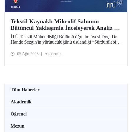
Tekstil Kaynaklı Mikrolif Salımını
Bütüncül Yaklaşımla İnceleyerek Analiz ve
Azaltım Stratejileri Geliştirecek Projeye
İTÜ Tekstil Mühendisliği Bölümü öğretim üyesi Doç. Dr.
TÜBİTAK Desteği
Hande Sezgin'in yürütücülüğünü üstlendiği “Sürdürülebilir
Pamuk ve Polyester Esaslı Tekstil Ürünlerinde Kullanım
Koşullarına Bağlı Mikrolif Salımı: Aşınma, UV Maruziyeti
05 Ağu 2026
Akademik
ve Yıkama Döngülerinin Bütünsel Analizi ve Azaltım
Stratejilerinin Geliştirilmesi” başlıklı proje, TÜBİTAK
2515 – COST Aksiyon Üyeleri Ar-Ge Destek Programı
kapsamında desteklenmeye hak kazandı.
Tüm Haberler
Akademik
Öğrenci
Mezun