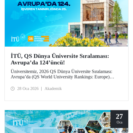
İTÜ, QS Dünya Üniversite Sıralaması:
Avrupa’da 124’üncü!
Üniversitemiz, 2026 QS Dünya Üniversite Sıralaması:
Avrupa’da (QS World University Rankings: Europe)
124’üncü sırada yer aldı. “İşveren tanınırlığı” göstergesinde
25’inci sırada konumlanan İTÜ, “yurt dışına giden değişim
28 Oca 2026
Akademik
öğrencileri” ile “öğretim üyesi başına makale sayısı”
göstergelerinde büyük ilerleme kaydetti.
27
Oca