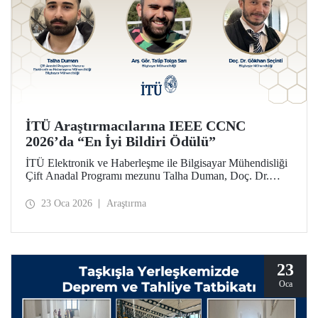
İTÜ Araştırmacılarına IEEE CCNC
2026’da “En İyi Bildiri Ödülü”
İTÜ Elektronik ve Haberleşme ile Bilgisayar Mühendisliği
Çift Anadal Programı mezunu Talha Duman, Doç. Dr.
Gökhan Seçinti danışmanlığındaki lisans bitirme projesi
kapsamında, Arş. Gör. Talip Tolga Sarı ile birlikte sunduğu
23 Oca 2026
Araştırma
çalışmayla IEEE CCNC 2026’da “En İyi Bildiri” ödülünü
kazandı.
23
Oca