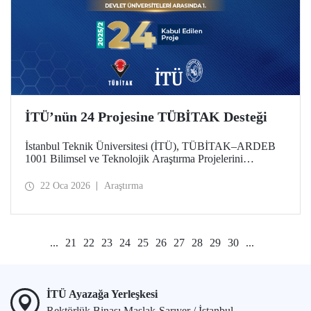
İTÜ’nün 24 Projesine TÜBİTAK Desteği
İstanbul Teknik Üniversitesi (İTÜ), TÜBİTAK–ARDEB
1001 Bilimsel ve Teknolojik Araştırma Projelerini
Destekleme Programı 2025 yılı 2’nci Dönem
değerlendirme sonuçlarına göre 24 projesiyle
22 Oca 2026
Araştırma
desteklenmeye hak kazanarak önemli bir başarıya imza attı.
Üniversitemiz, bu sayıyla devlet üniversiteleri arasında ilk
sırada konumlandı.
...
21
22
23
24
25
26
27
28
29
30
...
İTÜ Ayazağa Yerleşkesi
Rektörlük Binası Maslak-Sarıyer / İstanbul