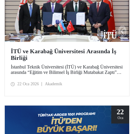
İTÜ ve Karabağ Üniversitesi Arasında İş
Birliği
İstanbul Teknik Üniversitesi (İTÜ) ve Karabağ Üniversitesi
arasında “Eğitim ve Bilimsel İş Birliği Mutabakat Zaptı”
imzalandı. Öğrenci ve akademisyen değişiminden proje ve
bilimsel çalışmalara, bilgi ve materyal paylaşımından çift
22 Oca 2026
Akademik
diploma programları geliştirilmesi ve akademik insan
kaynağına katkı verilmesine kadar uzanan geniş bir
yelpazede Türkiye ve Azerbaycan arasında
yükseköğretimde iş birliğini derinleştirmek ve bağları
güçlendirmek hedeflendi.
22
Oca