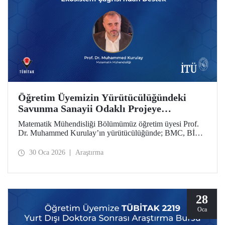
Öğretim Üyemizin Yürütücülüğündeki
Savunma Sanayii Odaklı Projeye
TÜBİTAK 1711 - Yapay Zekâ Ekosistem
Matematik Mühendisliği Bölümümüz öğretim üyesi Prof.
Çağrısı’ndan Destek
Dr. Muhammed Kurulay’ın yürütücülüğünde; BMC, BİAS
Mühendislik ve İTÜ’nün oluşturduğu bir konsorsiyum
tarafından hazırlanan proje, TÜBİTAK 1711 - Yapay Zekâ
30 Oca 2026
Araştırma
Ekosistem Çağrısı kapsamında desteklenmeye hak kazandı.
28
Oca