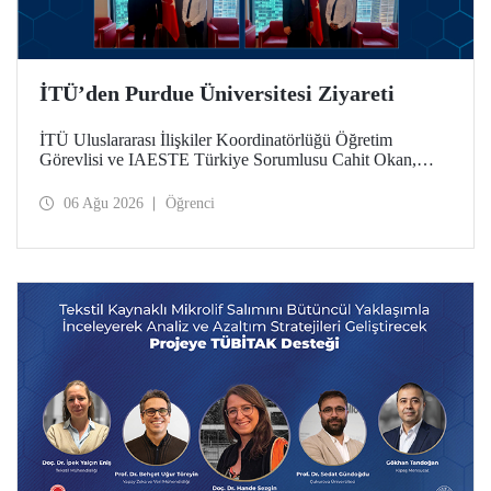
İTÜ’den Purdue Üniversitesi Ziyareti
İTÜ Uluslararası İlişkiler Koordinatörlüğü Öğretim
Görevlisi ve IAESTE Türkiye Sorumlusu Cahit Okan,
akademik ilişkileri ve iş birliğini geliştirmek amacıyla 20-27
Temmuz tarihlerinde ABD’de dünyanın önde gelen
06 Ağu 2026
Öğrenci
araştırma üniversitelerinden Purdue Üniversitesi başta
olmak üzere bir dizi ziyarette bulundu.