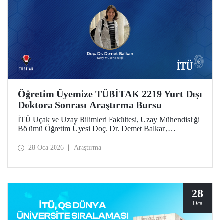
Öğretim Üyemize TÜBİTAK 2219 Yurt Dışı
Doktora Sonrası Araştırma Bursu
İTÜ Uçak ve Uzay Bilimleri Fakültesi, Uzay Mühendisliği
Bölümü Öğretim Üyesi Doç. Dr. Demet Balkan,
TÜBİTAK 2219 Yurt Dışı Doktora Sonrası Araştırma Burs
Programı’nın 2025 yılı 1’inci dönem çağrısı kapsamında
28 Oca 2026
Araştırma
desteklenmeye hak kazandı.
28
Oca