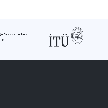
a Yerleşkesi Fax
9 10