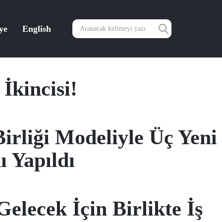
ye
English
İkincisi!
irliği Modeliyle Üç Yeni
 Yapıldı
elecek İçin Birlikte İş