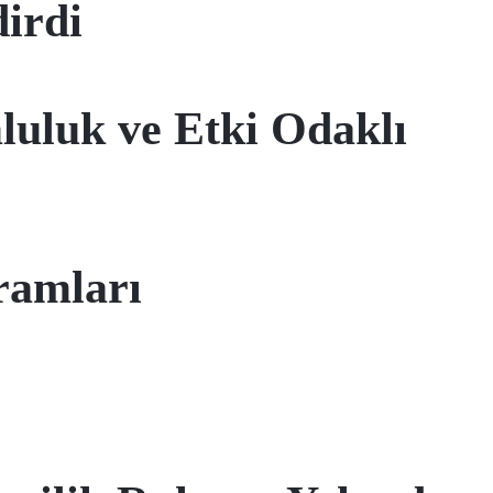
irdi
uluk ve Etki Odaklı
ramları