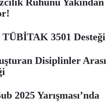
zcilik Ruhunu Yakından
r!
e TÜBİTAK 3501 Desteği
şturan Disiplinler Arası
ği
ub 2025 Yarışması’nda