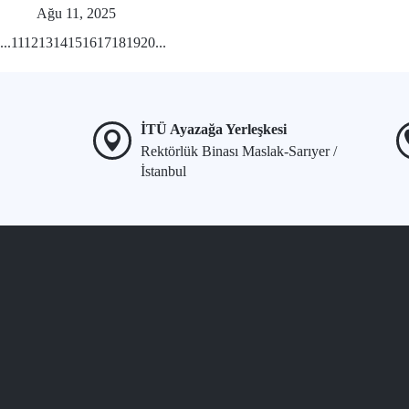
Ağu 11, 2025
...
11
12
13
14
15
16
17
18
19
20
...
İTÜ Ayazağa Yerleşkesi
Rektörlük Binası Maslak-Sarıyer /
İstanbul