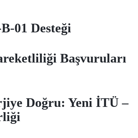
B-01 Desteği
reketliliği Başvuruları
rjiye Doğru: Yeni İTÜ –
liği