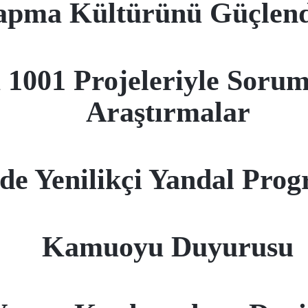
apma Kültürünü Güçlend
001 Projeleriyle Soruml
Araştırmalar
de Yenilikçi Yandal Prog
Kamuoyu Duyurusu