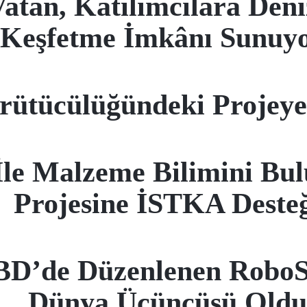
n, Katılımcılara Deni
Keşfetme İmkânı Sunuyo
rütücülüğündeki Projey
e Malzeme Bilimini Bulu
Projesine İSTKA Deste
D’de Düzenlenen RoboS
Dünya Üçüncüsü Oldu