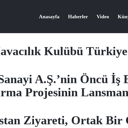
Anasayfa
Haberler
Video
Kün
vacılık Kulübü Türkiye 
Sanayi A.Ş.’nin Öncü İş B
ırma Projesinin Lansmanı
an Ziyareti, Ortak Bir G