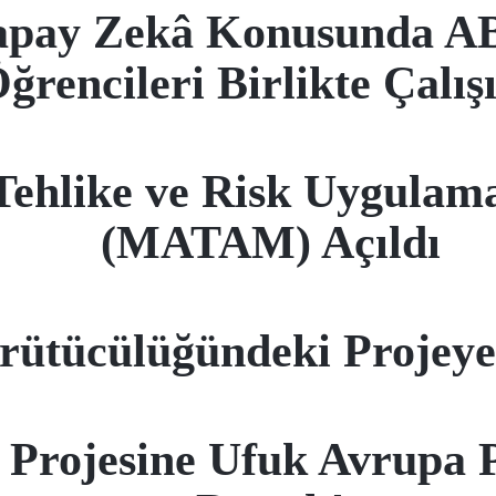
apay Zekâ Konusunda ABD
ğrencileri Birlikte Çalış
ehlike ve Risk Uygulam
(MATAM) Açıldı
rütücülüğündeki Projey
Projesine Ufuk Avrupa