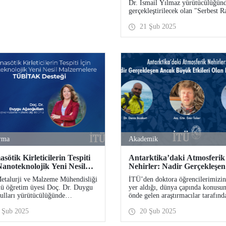
Dr. İsmail Yılmaz yürütücülüğün
gerçekleştirilecek olan "Serbest R
Fotopolimerizasyon Uygulamaları
21 Şub 2025
Güneş Işığı Absorblayan Yeni Ok
Esterleri" isimli proje, 2509-Türk
Bilimsel ve Teknolojik Araştırma
Kurumu (TÜBİTAK)- Fransa Dışi
Bakanlığı ile İkili İş Birliği Prog
(Bosphorus) 2024 yılı çağrısı
kapsamında, desteklenmeye hak
kazandı.
rma
Akademik
sötik Kirleticilerin Tespiti
Antarktika’daki Atmosferik
Nanoteknolojik Yeni Nesil
Nehirler: Nadir Gerçekleşen
emelere TÜBİTAK Desteği
Ancak Büyük Etkileri Olan 
talurji ve Malzeme Mühendisliği
İTÜ’den doktora öğrencilerimizin
Hava Olayı
ü öğretim üyesi Doç. Dr. Duygu
yer aldığı, dünya çapında konusu
lları yürütücülüğünde
önde gelen araştırmacılar tarafınd
leştirilecek olan "Farmasötiklerin
yaklaşık bir buçuk senede tamaml
 Şub 2025
20 Şub 2025
oelektrokimyasal Algılanmasına
ve Antarktika üzerindeki atmosfer
k Yeni Nesil Manyetik İkili Metal
nehirlerin oluşum dinamiklerini,