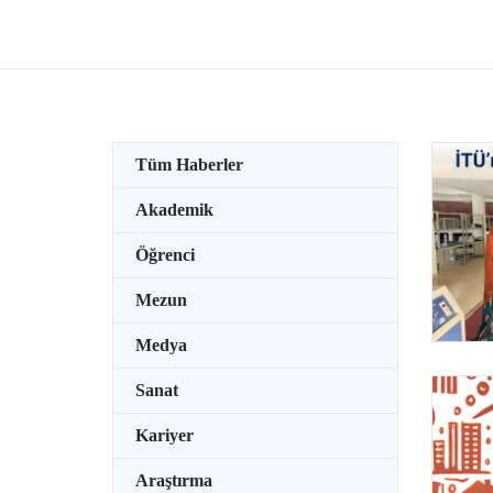
Oksit@
MXene
Sentez
isimli
Tekno
(TÜBİ
İnovas
(MCID)
yılı ç
hak ka
Tüm Haberler
Akademik
Öğrenci
Mezun
Medya
Sanat
Kariyer
Araştırma