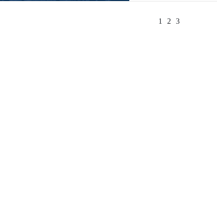
& Environment’te yayıml
1
2
3