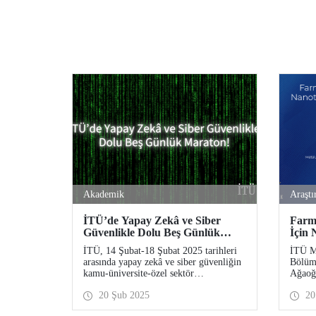
Akademik
Araştı
İTÜ’de Yapay Zekâ ve Siber
Farma
Güvenlikle Dolu Beş Günlük
İçin 
Maraton!
Malz
İTÜ, 14 Şubat-18 Şubat 2025 tarihleri
İTÜ Me
arasında yapay zekâ ve siber güvenliğin
Bölüm
kamu-üniversite-özel sektör
Ağaoğu
çerçevesinde derinlemesine tartışıldığı
gerçek
20 Şub 2025
20
önemli etkinliklere ev sahipliği yaptı.
Spektr
Yöneli