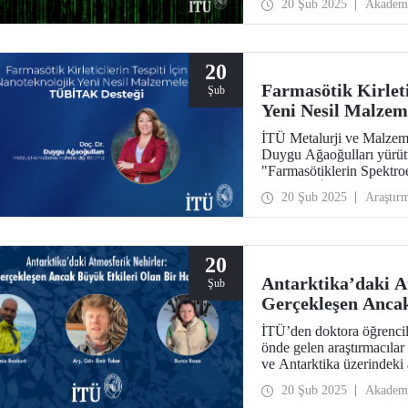
20 Şub 2025
Akadem
20
Farmasötik Kirleti
Şub
Yeni Nesil Malze
İTÜ Metalurji ve Malzem
Duygu Ağaoğulları yürütü
"Farmasötiklerin Spektro
Manyetik İkili Metal Ok
20 Şub 2025
Araştır
Nanokompozitlerin Sentez
- Türkiye Bilimsel ve 
Araştırma, İnovasyon ve D
Programı 2024 yılı çağrı
20
Antarktika’daki A
Şub
Gerçekleşen Ancak
İTÜ’den doktora öğrencil
önde gelen araştırmacıla
ve Antarktika üzerindeki 
döngüsünü ve etkilerini i
20 Şub 2025
Akadem
dünyanın en prestijli bil