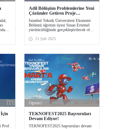
n
Adil Bölüşüm Problemlerine Yeni
Çözümler Getiren Proje
TÜBİTAK Desteği Aldı!
dal,
İstanbul Teknik Üniversitesi Ekonomi
rı
Bölümü öğretim üyesi Sinan Ertemel
nda
yürütücülüğünde gerçekleştirilecek olan
eri
"Balancing Equality and
21 Şub 2025
Proportionality: New Solutions for Fair
Division Problems" başlıklı proje,
TÜBİTAK 2509 - Fransa Dışişleri
Bakanlığı (Bosphorus) İkili İş Birliği
Programı 2024 yılı çağrısı kapsamında
desteklenmeye hak kazandı.
Öğrenci
İçin
TEKNOFEST2025 Başvuruları
Devam Ediyor!
ne
 Prof.
TEKNOFEST2025 başvuruları devam