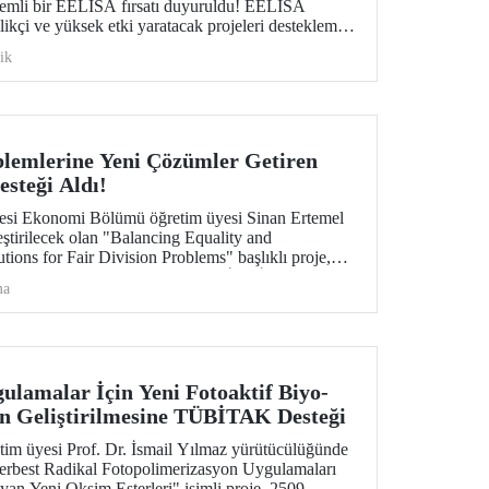
 önemli bir EELISA fırsatı duyuruldu! EELISA
likçi ve yüksek etki yaratacak projeleri desteklemek
ı'yı başlattı. Başvurular için son tarih 15 Mart!
ik
lemlerine Yeni Çözümler Getiren
steği Aldı!
tesi Ekonomi Bölümü öğretim üyesi Sinan Ertemel
ştirilecek olan "Balancing Equality and
tions for Fair Division Problems" başlıklı proje,
iği
ma
sı kapsamında desteklenmeye hak kazandı.
ulamalar İçin Yeni Fotoaktif Biyo-
n Geliştirilmesine TÜBİTAK Desteği
m üyesi Prof. Dr. İsmail Yılmaz yürütücülüğünde
"Serbest Radikal Fotopolimerizasyon Uygulamaları
yan Yeni Oksim Esterleri" isimli proje, 2509-