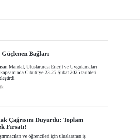
Zirvesi, 18 Şubat 2025 tarihinde İTÜ
şma
Elektrik-Elektronik Fakültesi Ömer
Korzay Konferans Salonunda
views -
gerçekleştirildi.
dı.
 Güçlenen Bağları
san Mandal, Uluslararası Enerji ve Uygulamaları
apsamında Cibuti’ye 23-25 Şubat 2025 tarihleri
leştirdi.
ik
tak Çağrısını Duyurdu: Toplam
k Fırsatı!
ırmacıları ve öğrencileri için uluslararası iş