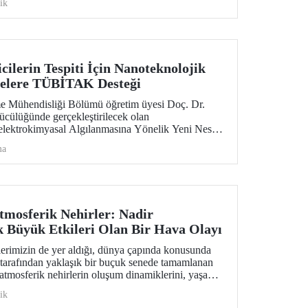
ik
cilerin Tespiti İçin Nanoteknolojik
melere TÜBİTAK Desteği
e Mühendisliği Bölümü öğretim üyesi Doç. Dr.
cülüğünde gerçekleştirilecek olan
elektrokimyasal Algılanmasına Yönelik Yeni Nesil
sit@Grafen Katkılı İki Boyutlu MXene Bazlı
ma
lenmesi ve Performans Testleri" isimli proje, 2569
Teknolojik Araştırma Kurumu (TÜBİTAK)-Romanya
ijitalleşme Bakanlığı (MCID) İkili İş Birliği
sı kapsamında, desteklenmeye hak kazandı.
tmosferik Nehirler: Nadir
 Büyük Etkileri Olan Bir Hava Olayı
erimizin de yer aldığı, dünya çapında konusunda
r tarafından yaklaşık bir buçuk senede tamamlanan
atmosferik nehirlerin oluşum dinamiklerini, yaşam
nceleyen kaynak niteliğindeki başarılı çalışma
ik
imsel dergilerinden biri olan Nature Reviews - Earth