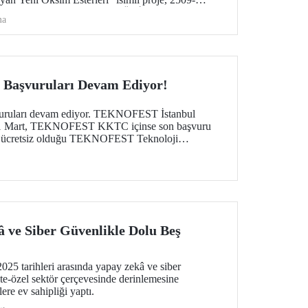
knolojik Araştırma Kurumu (TÜBİTAK)- Fransa
ma
ili İş Birliği Programı (Bosphorus) 2024 yılı çağrısı
ye hak kazandı.
aşvuruları Devam Ediyor!
uları devam ediyor. TEKNOFEST İstanbul
ün 1 Mart, TEKNOFEST KKTC içinse son başvuru
n ücretsiz olduğu TEKNOFEST Teknoloji
erkese açık.
 ve Siber Güvenlikle Dolu Beş
25 tarihleri arasında yapay zekâ ve siber
te-özel sektör çerçevesinde derinlemesine
lere ev sahipliği yaptı.