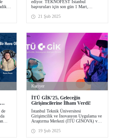
de
ediyor. TEKNOFEST İstanbul
adikal
başvuruları için son gün 1 Mart,
 için
TEKNOFEST KKTC içinse son
21 Şub 2025
sim
başvuru günü 30 Ocak! Katılımın
iye
ücretsiz olduğu TEKNOFEST Teknoloji
Yarışmaları başvuruları herkese açık.
şleri
ramı
Kariyer
İTÜ GİK’25, Geleceğin
Girişimcilerine İlham Verdi!
Bir
 de
İstanbul Teknik Üniversitesi
nda
Girişimcilik ve İnovasyon Uygulama ve
an
Araştırma Merkezi (İTÜ GİNOVA) ve
anan
İTÜ Kariyer ve Staj Merkezi iş
19 Şub 2025
ik
birliğiyle düzenlenen İTÜ GİK’25 –
 yaşam
Girişimcilik, İnovasyon ve Kariyer