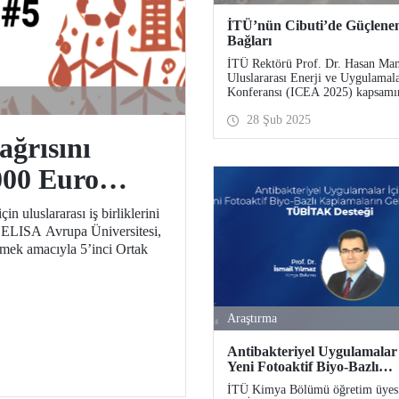
İTÜ’nün Cibuti’de Güçlene
Bağları
İTÜ Rektörü Prof. Dr. Hasan Man
Uluslararası Enerji ve Uygulamala
Konferansı (ICEA 2025) kapsamı
Cibuti’ye 23-25 Şubat 2025 tarihl
28 Şub 2025
arasında bir ziyaret gerçekleştirdi.
ğrısını
000 Euro
in uluslararası iş birliklerini
 EELISA Avrupa Üniversitesi,
lemek amacıyla 5’inci Ortak
Araştırma
Antibakteriyel Uygulamalar 
Yeni Fotoaktif Biyo-Bazlı
Kaplamaların Geliştirilmesi
İTÜ Kimya Bölümü öğretim üyesi
TÜBİTAK Desteği