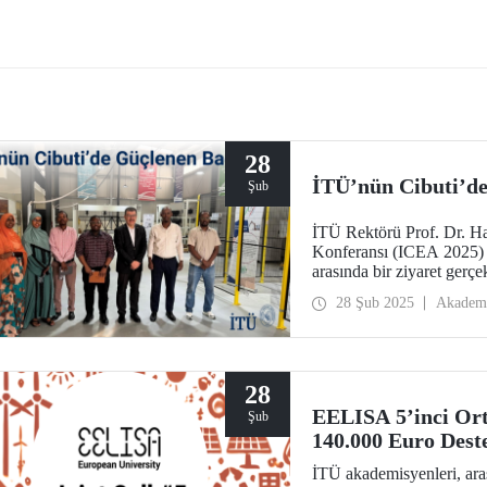
Grafen Katkılı İki Boyutlu
döngüsünü ve etkilerini inceleyen
 Bazlı Nanokompozitlerin
kaynak niteliğindeki başarılı çalı
lenmesi ve Performans Testleri"
dünyanın en prestijli bilimsel
 proje, 2569 - Türkiye Bilimsel ve
dergilerinden biri olan Nature Re
lojik Araştırma Kurumu
Earth & Environment’te yayımlan
TAK)-Romanya Araştırma,
yon ve Dijitalleşme Bakanlığı
 İkili İş Birliği Programı 2024
ağrısı kapsamında, desteklenmeye
28
zandı.
İTÜ’nün Cibuti’de
Şub
İTÜ Rektörü Prof. Dr. Ha
Konferansı (ICEA 2025) k
arasında bir ziyaret gerçek
28 Şub 2025
Akadem
28
EELISA 5’inci Or
Şub
140.000 Euro Deste
İTÜ akademisyenleri, araşt