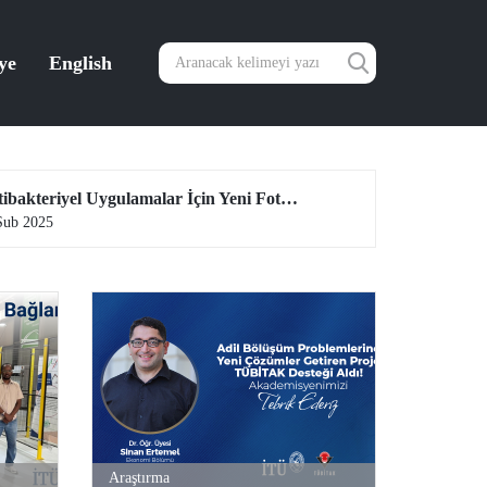
ye
English
Antibakteriyel Uygulamalar İçin Yeni Fotoaktif Biyo-Bazlı Kaplamaların Geliştirilmesine TÜBİTAK Desteği
21 Şub 2025
Araştırma