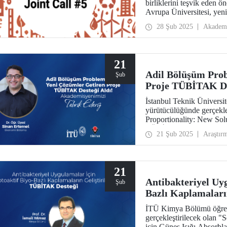
birliklerini teşvik eden
Avrupa Üniversitesi, yeni
amacıyla 5’inci Ortak Çağr
28 Şub 2025
Akadem
21
Adil Bölüşüm Prob
Şub
Proje TÜBİTAK De
İstanbul Teknik Üniversi
yürütücülüğünde gerçekle
Proportionality: New Solu
TÜBİTAK 2509 - Fransa Dışişleri Bakanlığı (Bosphorus) İkili İş Birl
21 Şub 2025
Araştır
Programı 2024 yılı çağrı
21
Antibakteriyel Uyg
Şub
Bazlı Kaplamaları
İTÜ Kimya Bölümü öğreti
gerçekleştirilecek olan 
için Güneş Işığı Absorbla