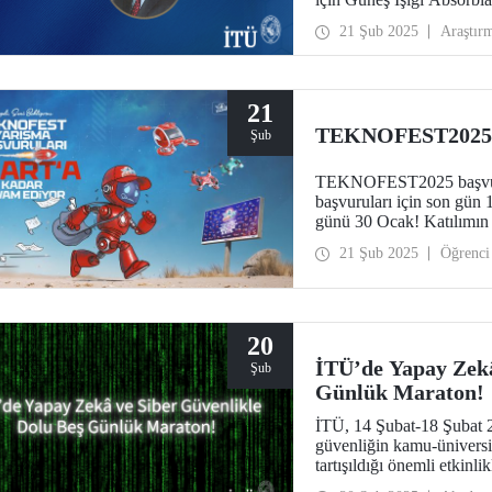
Türkiye Bilimsel ve Te
21 Şub 2025
Araştır
Dışişleri Bakanlığı ile İk
kapsamında, desteklenme
21
TEKNOFEST2025 B
Şub
TEKNOFEST2025 başvur
başvuruları için son g
günü 30 Ocak! Katılımı
Yarışmaları başvuruları h
21 Şub 2025
Öğrenci
20
İTÜ’de Yapay Zekâ
Şub
Günlük Maraton!
İTÜ, 14 Şubat-18 Şubat 20
güvenliğin kamu-üniversi
tartışıldığı önemli etkinlik