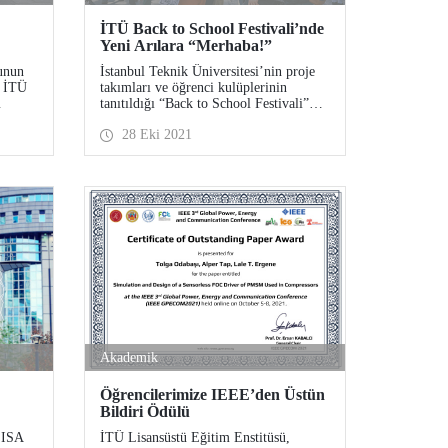
İTÜ Back to School Festivali’nde
Yeni Arılara “Merhaba!”
unun
İstanbul Teknik Üniversitesi’nin proje
, İTÜ
takımları ve öğrenci kulüplerinin
tanıtıldığı “Back to School Festivali”
249. okula dönüş temasıyla 26-27
28 Eki 2021
Ekim’de Ayazağa Yerleşkesi’nde
gerçekleşti.
Akademik
Öğrencilerimize IEEE’den Üstün
Bildiri Ödülü
LISA
İTÜ Lisansüstü Eğitim Enstitüsü,