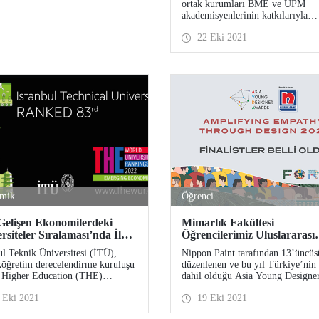
ortak kurumları BME ve UPM
akademisyenlerinin katkılarıyla
yapılacak çalıştay, 26 Ekim 2021 
22 Eki 2021
günü “Kentler ve Topluluklar” te
çevrimiçi gerçekleştirilecek. EE
Projesi kapsamında mühendislik
disiplininin sınırlarının genişletil
amacıyla düzenlenecek çalıştay il
özelliği taşıyor.
mik
Öğrenci
elişen Ekonomilerdeki
Mimarlık Fakültesi
rsiteler Sıralaması’nda İlk
Öğrencilerimiz Uluslararası
e
Tasarım Yarışmasında Ödüll
ul Teknik Üniversitesi (İTÜ),
Nippon Paint tarafından 13’üncüs
Topladı
öğretim derecelendirme kuruluşu
düzenlenen ve bu yıl Türkiye’nin
 Higher Education (THE)
dahil olduğu Asia Young Designe
ndan açıklanan “2022 Gelişen
Awards’un (Asya Genç Tasarımcı
 Eki 2021
19 Eki 2021
ilerdeki Üniversiteler
Ödülleri – AYDA) Türkiye 2021
ması”nda Türkiye’de ilk 100’e
kazananları açıklandı. Mimarlık