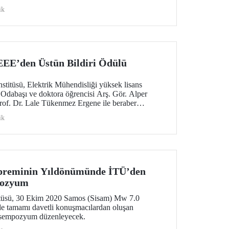
slik disiplininin sınırlarının genişletilmesi
ik
ştay ilk olma özelliği taşıyor.
EEE’den Üstün Bildiri Ödülü
stitüsü, Elektrik Mühendisliği yüksek lisans
 Odabaşı ve doktora öğrencisi Arş. Gör. Alper
rof. Dr. Lale Tükenmez Ergene ile beraber
lararası konferanstan ödül aldı.
ik
preminin Yıldönümünde İTÜ’den
pozyum
tüsü, 30 Ekim 2020 Samos (Sisam) Mw 7.0
 tamamı davetli konuşmacılardan oluşan
ir sempozyum düzenleyecek.