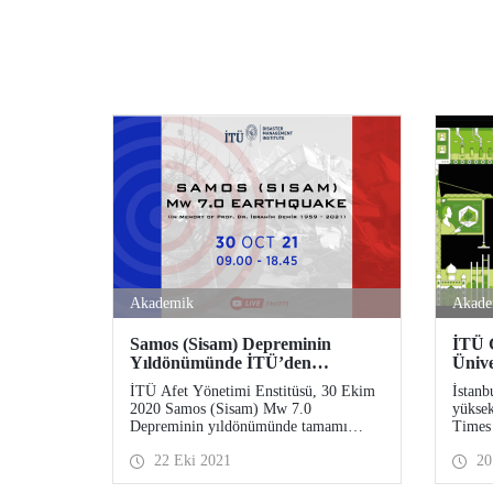
Akademik
Akade
Samos (Sisam) Depreminin
İTÜ G
Yıldönümünde İTÜ’den
Ünive
Uluslararası Sempozyum
100’d
İTÜ Afet Yönetimi Enstitüsü, 30 Ekim
İstanb
2020 Samos (Sisam) Mw 7.0
yüksek
Depreminin yıldönümünde tamamı
Times
davetli konuşmacılardan oluşan
tarafı
22 Eki 2021
20
uluslararası çevrimiçi bir sempozyum
Ekonom
düzenleyecek.
Sırala