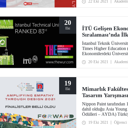
22 Eki 2021
Akadem
20
İTÜ Gelişen Ekono
Eki
Sıralaması’nda İl
İstanbul Teknik Üniversi
Times Higher Education 
Ekonomilerdeki Üniversit
üniversiteler arasında yer 
20 Eki 2021
Akadem
19
Mimarlık Fakültes
Eki
Tasarım Yarışması
Nippon Paint tarafından 
dahil olduğu Asia Young
Ödülleri – AYDA) Türkiye
öğrencilerimiz sundukları 
19 Eki 2021
Öğrenci