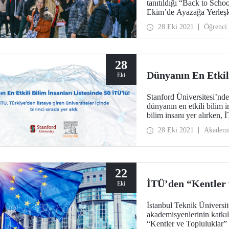
tanıtıldığı “Back to Scho
Ekim’de Ayazağa Yerleşke
28 Eki 2021
Öğrenci
28
Dünyanın En Etkili
Eki
Stanford Üniversitesi’nden
dünyanın en etkili bilim i
bilim insanı yer alırken,
giren üniversiteler içinde 
28 Eki 2021
Akadem
22
İTÜ’den “Kentler 
Eki
İstanbul Teknik Ünivers
akademisyenlerinin katkıl
“Kentler ve Topluluklar”