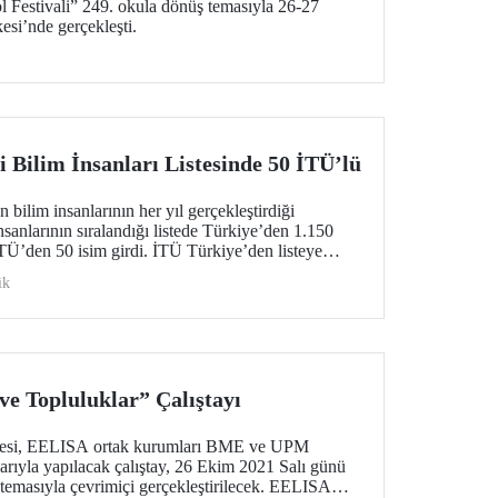
ol Festivali” 249. okula dönüş temasıyla 26-27
si’nde gerçekleşti.
 Bilim İnsanları Listesinde 50 İTÜ’lü
 bilim insanlarının her yıl gerçekleştirdiği
nsanlarının sıralandığı listede Türkiye’den 1.150
 İTÜ’den 50 isim girdi. İTÜ Türkiye’den listeye
birinci sırada yer aldı.
ik
ve Topluluklar” Çalıştayı
itesi, EELISA ortak kurumları BME ve UPM
arıyla yapılacak çalıştay, 26 Ekim 2021 Salı günü
 temasıyla çevrimiçi gerçekleştirilecek. EELISA