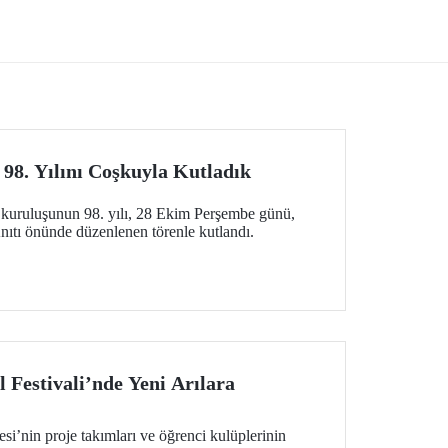
rı
gümüş madalya sahibi olan üniversite
dülleri
oldu.
98. Yılını Coşkuyla Kutladık
kuruluşunun 98. yılı, 28 Ekim Perşembe günü,
ıtı önünde düzenlenen törenle kutlandı.
 Festivali’nde Yeni Arılara
esi’nin proje takımları ve öğrenci kulüplerinin