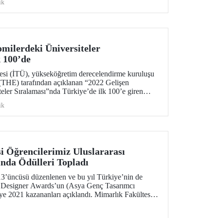
ik
milerdeki Üniversiteler
k 100’de
tesi (İTÜ), yükseköğretim derecelendirme kuruluşu
(THE) tarafından açıklanan “2022 Gelişen
eler Sıralaması”nda Türkiye’de ilk 100’e giren
aldı.
ik
i Öğrencilerimiz Uluslararası
nda Ödülleri Topladı
13’üncüsü düzenlenen ve bu yıl Türkiye’nin de
 Designer Awards’un (Asya Genç Tasarımcı
 2021 kazananları açıklandı. Mimarlık Fakültesi
başarılı projeleriyle yarışmadaki ödülleri topladılar.