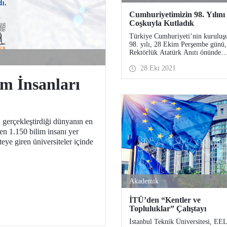
Cumhuriyetimizin 98. Yılını
Coşkuyla Kutladık
Türkiye Cumhuriyeti’nin kuruluş
98. yılı, 28 Ekim Perşembe günü
Rektörlük Atatürk Anıtı önünde
düzenlenen törenle kutlandı.
28 Eki 2021
im İnsanları
l gerçekleştirdiği dünyanın en
den 1.150 bilim insanı yer
eye giren üniversiteler içinde
Akademik
İTÜ’den “Kentler ve
Topluluklar” Çalıştayı
İstanbul Teknik Üniversitesi, EE