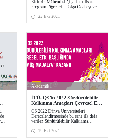
Elektrik Mühendisliği yüksek lisans
programı öğrencisi Tolga Odabaşı ve
Salı
doktora öğrencisi Arş. Gör. Alper
22 Eki 2021
masıyla
Tap’ın, öğretim üyemiz Prof. Dr. Lale
LISA
Tükenmez Ergene ile beraber
hazırladıkları bildiri uluslararası
mesi
konferanstan ödül aldı.
k olma
Akademik
İTÜ, QS’in 2022 Sürdürülebilir
Kalkınma Amaçları Çevresel Etki
eri
başlığında “Gümüş Madalya”
ü
QS 2022 Dünya Üniversiteleri
kazandı
 de
Derecelendirmesinde bu sene ilk defa
r
verilen Sürdürülebilir Kalkınma
Amaçları Çevresel Etki başlığında
19 Eki 2021
İstanbul Teknik Üniversitesi “Gümüş
Madalya” alarak, Türkiye’den tek