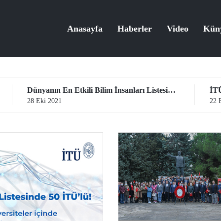
Anasayfa
Haberler
Video
Kün
Dünyanın En Etkili Bilim İnsanları Listesinde 50 İTÜ’lü
İTÜ
28 Eki 2021
22 