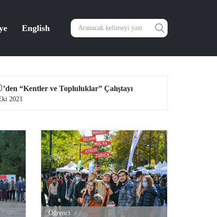
ye
English
’den “Kentler ve Topluluklar” Çalıştayı
Eki 2021
22 Eki 2021
Öğrenci