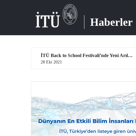
Haberler
Cumhuriyetimizin 98. Yılını Coşkuyla Kutladık
İTÜ Back to School Festivali’nde Yeni Arılara “Merhaba!”
28 Eki 2021