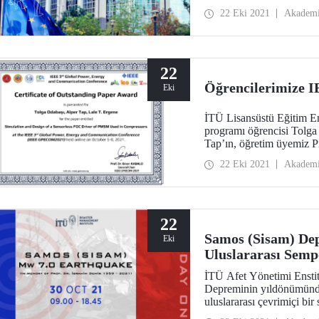
Projesi kapsamında mühendi
22 Eki 2021
Akadem
amacıyla düzenlenecek çalı
22
Öğrencilerimize I
Eki
İTÜ Lisansüstü Eğitim En
programı öğrencisi Tolga
Tap’ın, öğretim üyemiz P
hazırladıkları bildiri ulus
22 Eki 2021
Akadem
22
Samos (Sisam) De
Eki
Uluslararası Sem
İTÜ Afet Yönetimi Ensti
Depreminin yıldönümünde
uluslararası çevrimiçi b