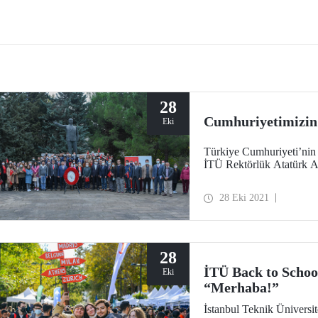
üniversiteler arasında yer aldı.
Fakültesi öğrencilerimiz sundukla
başarılı projeleriyle yarışmadaki ö
topladılar.
28
Cumhuriyetimizin 
Eki
Türkiye Cumhuriyeti’nin 
İTÜ Rektörlük Atatürk An
28 Eki 2021
28
İTÜ Back to School
Eki
“Merhaba!”
İstanbul Teknik Üniversit