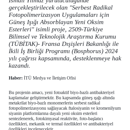
İsmail Yılmaz yürütücülüğünde
gerçekleştirilecek olan "Serbest Radikal
Fotopolimerizasyon Uygulamaları için
Güneş Işığı Absorblayan Yeni Oksim
Esterleri" isimli proje, 2509-Türkiye
Bilimsel ve Teknolojik Araştırma Kurumu
(TÜBİTAK)- Fransa Dışişleri Bakanlığı ile
İkili İş Birliği Programı (Bosphorus) 2024
yılı çağrısı kapsamında, desteklenmeye hak
kazandı.
Haber:
İTÜ Medya ve İletişim Ofisi
Bu projenin amacı, yeni fotoaktif biyo-bazlı antibakteriyel
kaplamalar geliştirmektir. Bu kapsamda güneş ışığı altında
metakrilat biyo-bazlı monomerlerin serbest radikal
fotopolimerizasyonu sağlayacak ftalosiyanin ve kromenilyum
siyanin platformlarına dayalı yeni oksim esterleri
sentezlenerek, fotokimyasal reaktivite, foto-başlatıcı
özellikleri, mekanik ve termal özellikleri ve antibakteriyel
özellikleri incelenecektir.