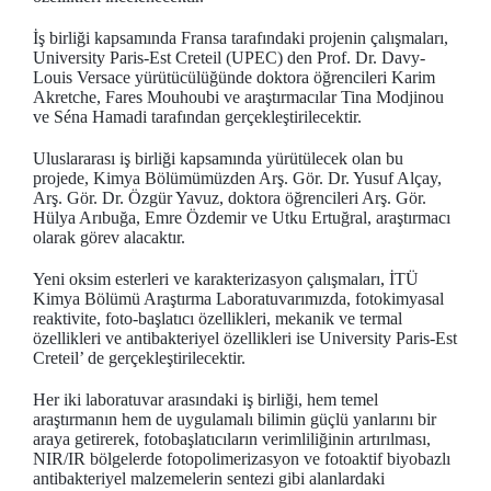
İş birliği kapsamında Fransa tarafındaki projenin çalışmaları,
University Paris-Est Creteil (UPEC) den Prof. Dr. Davy-
Louis Versace yürütücülüğünde doktora öğrencileri Karim
Akretche, Fares Mouhoubi ve araştırmacılar Tina Modjinou
ve Séna Hamadi tarafından gerçekleştirilecektir.
Uluslararası iş birliği kapsamında yürütülecek olan bu
projede, Kimya Bölümümüzden Arş. Gör. Dr. Yusuf Alçay,
Arş. Gör. Dr. Özgür Yavuz, doktora öğrencileri Arş. Gör.
Hülya Arıbuğa, Emre Özdemir ve Utku Ertuğral, araştırmacı
olarak görev alacaktır.
Yeni oksim esterleri ve karakterizasyon çalışmaları, İTÜ
Kimya Bölümü Araştırma Laboratuvarımızda, fotokimyasal
reaktivite, foto-başlatıcı özellikleri, mekanik ve termal
özellikleri ve antibakteriyel özellikleri ise University Paris-Est
Creteil’ de gerçekleştirilecektir.
Her iki laboratuvar arasındaki iş birliği, hem temel
araştırmanın hem de uygulamalı bilimin güçlü yanlarını bir
araya getirerek, fotobaşlatıcıların verimliliğinin artırılması,
NIR/IR bölgelerde fotopolimerizasyon ve fotoaktif biyobazlı
antibakteriyel malzemelerin sentezi gibi alanlardaki