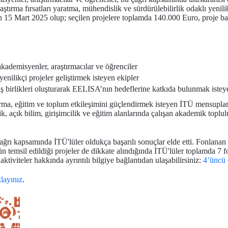
aştırma fırsatları yaratma, mühendislik ve sürdürülebilirlik odaklı yenil
ih 15 Mart 2025 olup; seçilen projelere toplamda 140.000 Euro, proje b
ademisyenler, araştırmacılar ve öğrenciler
enilikçi projeler geliştirmek isteyen ekipler
ı iş birlikleri oluşturarak EELISA’nın hedeflerine katkıda bulunmak istey
rma, eğitim ve toplum etkileşimini güçlendirmek isteyen İTÜ mensupları 
ik, açık bilim, girişimcilik ve eğitim alanlarında çalışan akademik toplul
rı kapsamında İTÜ'lüler oldukça başarılı sonuçlar elde etti. Fonlanan 
ün temsil edildiği projeler de dikkate alındığında İTÜ'lüler toplamda 7 
tiviteler hakkında ayrıntılı bilgiye bağlantıdan ulaşabilirsiniz:
4’üncü 
klayınız
.