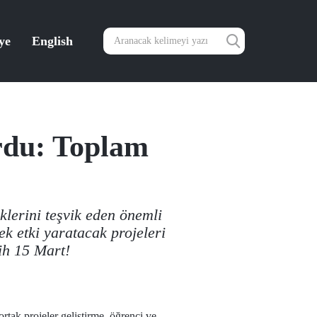
ye
English
rdu: Toplam
iklerini teşvik eden önemli
k etki yaratacak projeleri
ih 15 Mart!
rtak projeler geliştirme, öğrenci ve