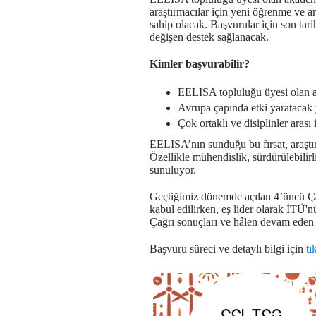
araştırmacılar için yeni öğrenme ve ar
sahip olacak. Başvurular için son tar
değişen destek sağlanacak.
Kimler başvurabilir?
EELISA topluluğu üyesi olan ak
Avrupa çapında etki yaratacak y
Çok ortaklı ve disiplinler aras
EELISA’nın sunduğu bu fırsat, araştı
Özellikle mühendislik, sürdürülebilirl
sunuluyor.
Geçtiğimiz dönemde açılan 4’üncü Çağ
kabul edilirken, eş lider olarak İTÜ'n
Çağrı sonuçları ve hâlen devam eden ak
Başvuru süreci ve detaylı bilgi için
tı