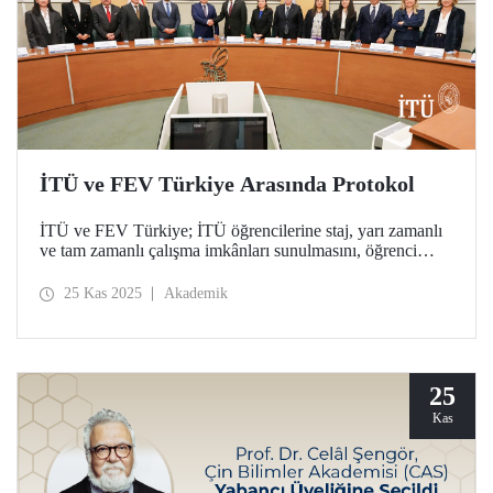
İTÜ ve FEV Türkiye Arasında Protokol
İTÜ ve FEV Türkiye; İTÜ öğrencilerine staj, yarı zamanlı
ve tam zamanlı çalışma imkânları sunulmasını, öğrenci
kulüpleriyle FEV Türkiye arasında yeni iş birliği
fırsatlarının geliştirilmesini ve tez çalışmalarına yönelik
25 Kas 2025
Akademik
ortak araştırma olanaklarının sağlanmasını kapsayan bir
protokole imza attı.
25
Kas