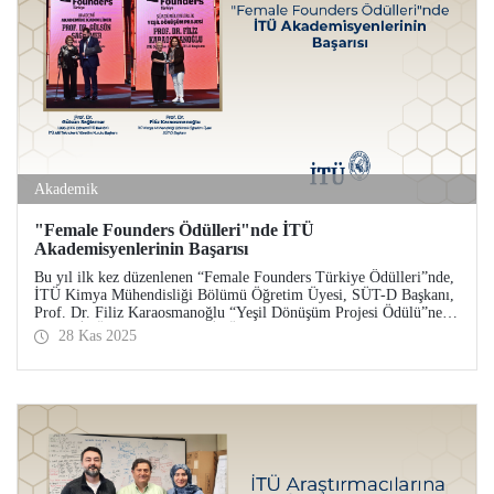
Akademik
"Female Founders Ödülleri"nde İTÜ
Akademisyenlerinin Başarısı
Bu yıl ilk kez düzenlenen “Female Founders Türkiye Ödülleri”nde,
İTÜ Kimya Mühendisliği Bölümü Öğretim Üyesi, SÜT-D Başkanı,
Prof. Dr. Filiz Karaosmanoğlu “Yeşil Dönüşüm Projesi Ödülü”ne;
önceki İTÜ Rektörlerinden, İTÜ ARI Teknokent Yönetim Kurulu
28 Kas 2025
Başkanı Prof. Dr. Gülsün Sağlamer “Akademinin Kadın Lideri
Ödülü”ne layık görüldü.