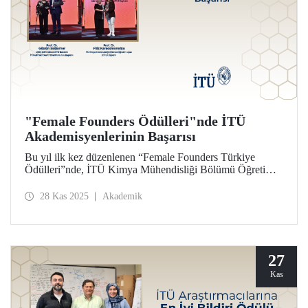
"Female Founders Ödülleri"nde İTÜ
Akademisyenlerinin Başarısı
Bu yıl ilk kez düzenlenen “Female Founders Türkiye
Ödülleri”nde, İTÜ Kimya Mühendisliği Bölümü Öğretim
Üyesi, SÜT-D Başkanı, Prof. Dr. Filiz Karaosmanoğlu
“Yeşil Dönüşüm Projesi Ödülü”ne; önceki İTÜ
28 Kas 2025
Akademik
Rektörlerinden, İTÜ ARI Teknokent Yönetim Kurulu
Başkanı Prof. Dr. Gülsün Sağlamer “Akademinin Kadın
Lideri Ödülü”ne layık görüldü.
27
Kas