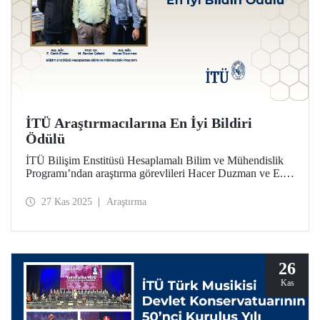
İTÜ Araştırmacılarına En İyi Bildiri
Ödülü
İTÜ Bilişim Enstitüsü Hesaplamalı Bilim ve Mühendislik
Programı’ndan araştırma görevlileri Hacer Duzman ve E.
Cenk Ersan ile Prof. Dr. M. Serdar Çelebi, ortaklaşa
hazırladıkları çalışmayla European Simulation and
27 Kas 2025
Araştırma
Modelling Conference (ESM’25) kapsamında En İyi Bildiri
Ödülü’ne (Best Paper Award) layık görüldü.
26
Kas