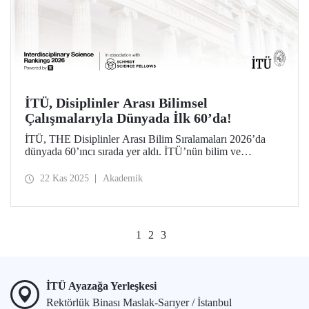
İTÜ, Disiplinler Arası Bilimsel
Çalışmalarıyla Dünyada İlk 60’da!
İTÜ, THE Disiplinler Arası Bilim Sıralamaları 2026’da
dünyada 60’ıncı sırada yer aldı. İTÜ’nün bilim ve
teknolojiyi disiplinler arası bir yaklaşımla ve birlikte
geliştirmeye öncülük eden sorumlu anlayışı, sıralamadaki
22 Kas 2025
Akademik
başarısında etkili oldu.
1
2
3
İTÜ Ayazağa Yerleşkesi
Rektörlük Binası Maslak-Sarıyer / İstanbul