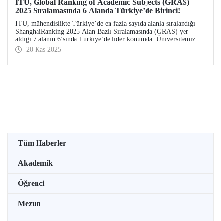
İTÜ, Global Ranking of Academic Subjects (GRAS)
2025 Sıralamasında 6 Alanda Türkiye’de Birinci!
İTÜ, mühendislikte Türkiye’de en fazla sayıda alanla sıralandığı
ShanghaiRanking 2025 Alan Bazlı Sıralamasında (GRAS) yer
aldığı 7 alanın 6’sında Türkiye’de lider konumda. Üniversitemiz
dünyada Gemi/Deniz Mühendisliği alanında 30’uncu, İnşaat
20 Kas 2025
Mühendisliği alanında 51-75 aralığında, Gıda Bilimi ve Teknolojisi
ile Okyanus Bilimi alanlarında ise 151-200 aralığında.
Tüm Haberler
Akademik
Öğrenci
Mezun