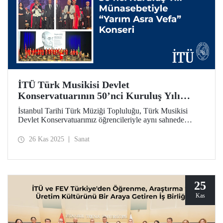
İTÜ Türk Musikisi Devlet
Konservatuarının 50’nci Kuruluş Yılı
Münasebetiyle “Yarım Asra Vefa” Konseri
İstanbul Tarihi Türk Müziği Topluluğu, Türk Musikisi
Devlet Konservatuarımız öğrencileriyle aynı sahnede
buluşarak TMDK’nin 50’nci kuruluş yılına atfen “Yarım
Asra Vefa” konserini düzenledi.
26 Kas 2025
Sanat
25
Kas