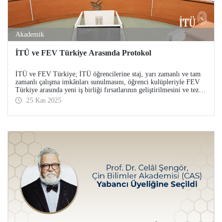
Akademik
İTÜ ve FEV Türkiye Arasında Protokol
İTÜ ve FEV Türkiye; İTÜ öğrencilerine staj, yarı zamanlı ve tam
zamanlı çalışma imkânları sunulmasını, öğrenci kulüpleriyle FEV
Türkiye arasında yeni iş birliği fırsatlarının geliştirilmesini ve tez
çalışmalarına yönelik ortak araştırma olanaklarının sağlanmasını
25 Kas 2025
kapsayan bir protokole imza attı.