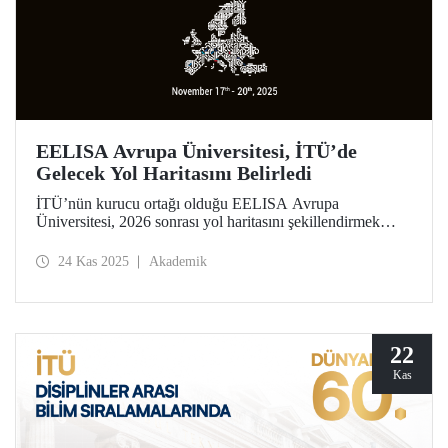
EELISA Avrupa Üniversitesi, İTÜ’de
Gelecek Yol Haritasını Belirledi
İTÜ’nün kurucu ortağı olduğu EELISA Avrupa
Üniversitesi, 2026 sonrası yol haritasını şekillendirmek
üzere İTÜ ev sahipliğinde toplandı. İTÜ Rektörü Prof. Dr.
Hasan Mandal, EELISA Yönetim Kurulu Dönem
24 Kas 2025
Akademik
Başkanlığı görevini devraldı.
22
Kas