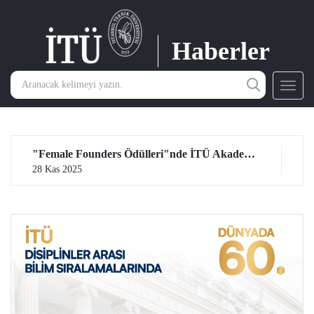
Haberler
Toggl
navig
İTÜ Araştırmacılarına En İyi Bildiri Ödülü
27 Kas 2025
26