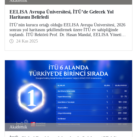
Akademik
EELISA Avrupa Üniversitesi, İTÜ’de Gelecek Yol
Haritasını Belirledi
İTÜ’nün kurucu ortağı olduğu EELISA Avrupa Üniversitesi, 2026
sonrası yol haritasını şekillendirmek üzere İTÜ ev sahipliğinde
toplandı. İTÜ Rektörü Prof. Dr. Hasan Mandal, EELISA Yönetim
Kurulu Dönem Başkanlığı görevini devraldı.
24 Kas 2025
Akademik