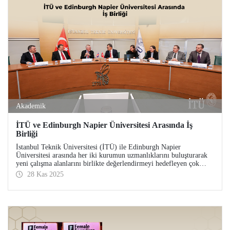
Akademik
İTÜ ve Edinburgh Napier Üniversitesi Arasında İş
Birliği
İstanbul Teknik Üniversitesi (İTÜ) ile Edinburgh Napier
Üniversitesi arasında her iki kurumun uzmanlıklarını buluşturarak
yeni çalışma alanlarını birlikte değerlendirmeyi hedefleyen çok
yönlü bir iş birliği hayata geçirildi.
28 Kas 2025