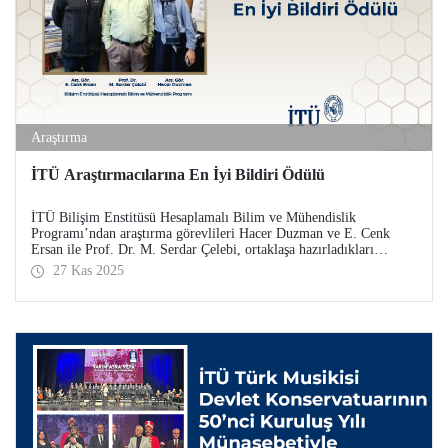
Araştırma
İTÜ Araştırmacılarına En İyi Bildiri Ödülü
İTÜ Bilişim Enstitüsü Hesaplamalı Bilim ve Mühendislik
Programı’ndan araştırma görevlileri Hacer Duzman ve E. Cenk
Ersan ile Prof. Dr. M. Serdar Çelebi, ortaklaşa hazırladıkları
çalışmayla European Simulation and Modelling Conference
27 Kas 2025
(ESM’25) kapsamında En İyi Bildiri Ödülü’ne (Best Paper Award)
layık görüldü.