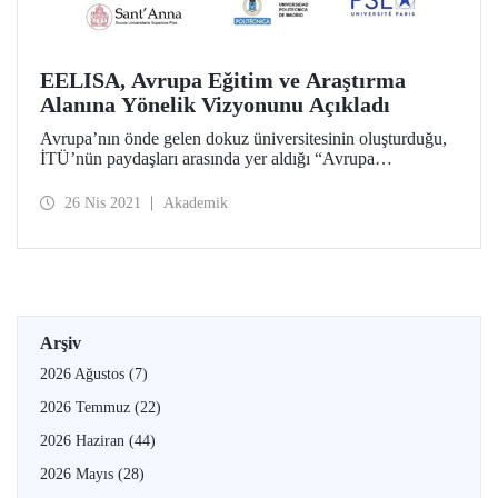
EELISA, Avrupa Eğitim ve Araştırma
Alanına Yönelik Vizyonunu Açıkladı
Avrupa’nın önde gelen dokuz üniversitesinin oluşturduğu,
İTÜ’nün paydaşları arasında yer aldığı “Avrupa
Mühendislik Öğreniminde Yenilikçilik ve Bilim Birliği”
(EELISA) teknik mükemmeliyet ile toplumsal etkiyi
26 Nis 2021
Akademik
birleştiren Avrupa eğitim ve araştırma alanına yönelik
vizyonunu ve taahhütlerini açıkladı.
Arşiv
2026 Ağustos
(7)
2026 Temmuz
(22)
2026 Haziran
(44)
2026 Mayıs
(28)