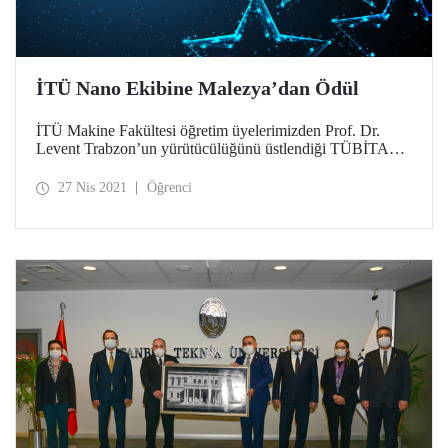
İTÜ Nano Ekibine Malezya’dan Ödül
İTÜ Makine Fakültesi öğretim üyelerimizden Prof. Dr.
Levent Trabzon’un yürütücülüğünü üstlendiği TÜBİTAK
destekli “Sıvı Gıdalarda Aflatoksin Tespiti Yapabilen
Taşınabilir Mikroakışkan Tabanlı Kit Geliştirilmesi” isimli
27 Nis 2021
Öğrenci
proje, International Innovation Competition 2021
(IAM2021) yarışmasında Türkiye’den katılan ilk ve tek
üniversite olarak uluslararası kategoride 1. oldu.