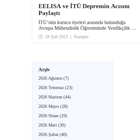
EELISA ve İTÜ Depremin Acısını
Paylaştı
İTÜ’nün kurucu üyeleri arasında bulunduğu
Avrupa Mühendislik Öğreniminde Yenilikçilik ve
Bilim Birliği (EELISA) deprem felaketinden
28 Şub 2023
Kampüs
etkilenen İTÜ’lüler ve bütün toplumun
kayıplarının yasını tutuyor.
Arşiv
2026 Ağustos
(7)
2026 Temmuz
(23)
2026 Haziran
(44)
2026 Mayıs
(28)
2026 Nisan
(29)
2026 Mart
(30)
2026 Şubat
(40)