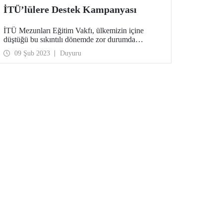
İTÜ’lülere Destek Kampanyası
İTÜ Mezunları Eğitim Vakfı, ülkemizin içine
düştüğü bu sıkıntılı dönemde zor durumda
bulunan İTÜ’lülere maddi destek sağlamak için
09 Şub 2023
Duyuru
özel bir burs hayata geçirdi. İTÜ’lülerin acil
ihtiyaçlarını karşılamayı hedefleyen burs maddi
desteklerinizi bekliyor.