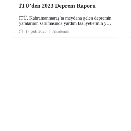
İTÜ’den 2023 Deprem Raporu
İTÜ, Kahramanmaraş’ta meydana gelen depremin
yaralarının sarılmasında yardım faaliyetlerinin yanı
sıra bilimsel ve teknik olarak da destek veriyor.
17 Şub 2023
Akademik
İTÜ akademisyenleri afetin hemen ardından
bölgeye giderek incelemelerde bulundular.
Öğretim üyelerimizin gözlem sonuçları üzerinden
durum tespiti yapan bir ön rapor hazırlandı.