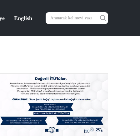
ye
English