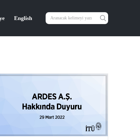
ye
English