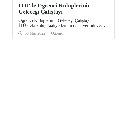
İTÜ’de Öğrenci Kulüplerinin
Geleceği Çalıştayı
Öğrenci Kulüplerinin Geleceği Çalıştayı,
İTÜ’deki kulüp faaliyetlerinin daha verimli ve
kapsayıcı şekilde sürdürülmesi adına ortaya bir
30 Mar 2022
Öğrenci
model koymayı hedefliyor.