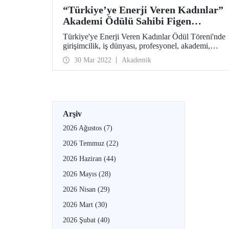
“Türkiye’ye Enerji Veren Kadınlar”
Akademi Ödülü Sahibi Figen
Kadırgan Oldu
Türkiye'ye Enerji Veren Kadınlar Ödül Töreni'nde
girişimcilik, iş dünyası, profesyonel, akademi,
enerjide örnek şirket, jüri özel ve ilham veren
30 Mar 2022
Akademik
kadın kategorilerinin kazananlarına ödülleri
takdim edildi.
Arşiv
2026 Ağustos
(7)
2026 Temmuz
(22)
2026 Haziran
(44)
2026 Mayıs
(28)
2026 Nisan
(29)
2026 Mart
(30)
2026 Şubat
(40)