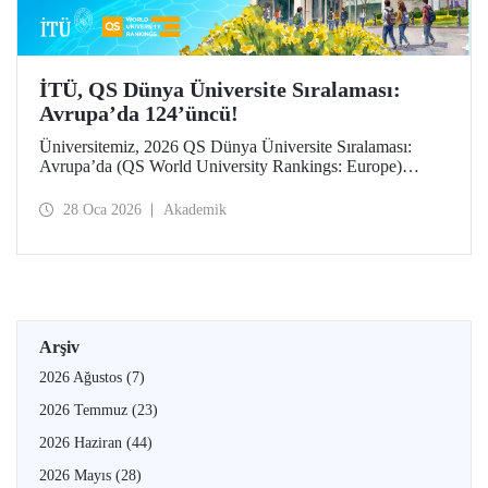
İTÜ, QS Dünya Üniversite Sıralaması:
Avrupa’da 124’üncü!
Üniversitemiz, 2026 QS Dünya Üniversite Sıralaması:
Avrupa’da (QS World University Rankings: Europe)
124’üncü sırada yer aldı. “İşveren tanınırlığı” göstergesinde
25’inci sırada konumlanan İTÜ, “yurt dışına giden değişim
28 Oca 2026
Akademik
öğrencileri” ile “öğretim üyesi başına makale sayısı”
göstergelerinde büyük ilerleme kaydetti.
Arşiv
2026 Ağustos
(7)
2026 Temmuz
(23)
2026 Haziran
(44)
2026 Mayıs
(28)