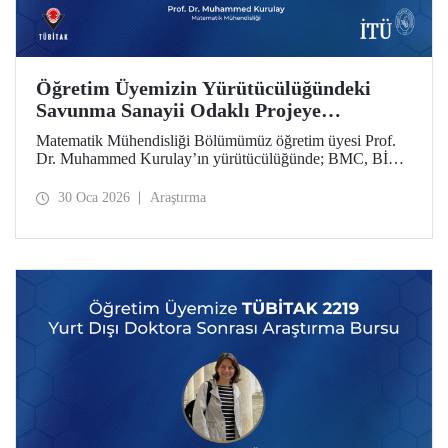
Öğretim Üyemizin Yürütücülüğündeki
Savunma Sanayii Odaklı Projeye
TÜBİTAK 1711 - Yapay Zekâ Ekosistem
Matematik Mühendisliği Bölümümüz öğretim üyesi Prof.
Çağrısı’ndan Destek
Dr. Muhammed Kurulay’ın yürütücülüğünde; BMC, BİAS
Mühendislik ve İTÜ’nün oluşturduğu bir konsorsiyum
tarafından hazırlanan proje, TÜBİTAK 1711 - Yapay Zekâ
30 Oca 2026
Araştırma
Ekosistem Çağrısı kapsamında desteklenmeye hak kazandı.