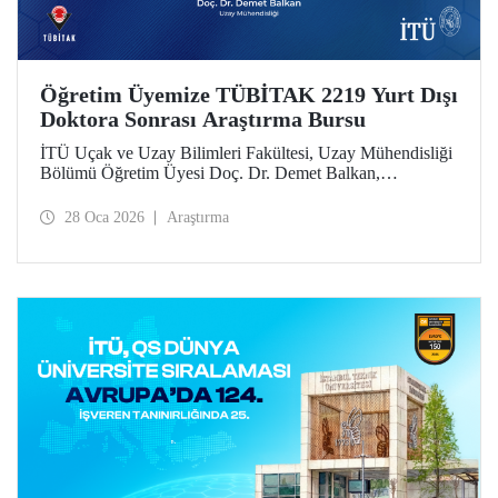
Öğretim Üyemize TÜBİTAK 2219 Yurt Dışı
Doktora Sonrası Araştırma Bursu
İTÜ Uçak ve Uzay Bilimleri Fakültesi, Uzay Mühendisliği
Bölümü Öğretim Üyesi Doç. Dr. Demet Balkan,
TÜBİTAK 2219 Yurt Dışı Doktora Sonrası Araştırma Burs
Programı’nın 2025 yılı 1’inci dönem çağrısı kapsamında
28 Oca 2026
Araştırma
desteklenmeye hak kazandı.