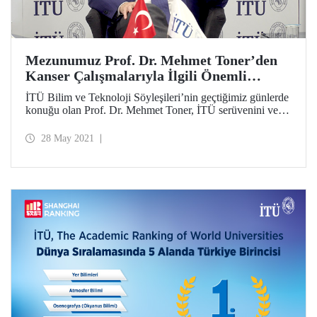
Mezunumuz Prof. Dr. Mehmet Toner’den
Kanser Çalışmalarıyla İlgili Önemli
Açıklamalar
İTÜ Bilim ve Teknoloji Söyleşileri’nin geçtiğimiz günlerde
konuğu olan Prof. Dr. Mehmet Toner, İTÜ serüvenini ve
mühendislikten tıp bilimine yolculuğunu anlattığı söyleşide
kanser teşhisi ve tedavilerine yönelik çalışmalarıyla ilgili
28 May 2021
önemli açıklamalarda bulundu.