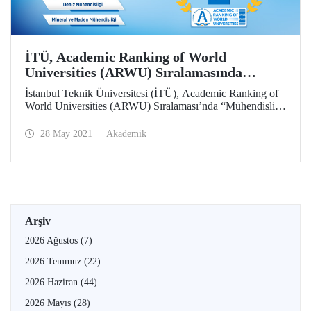
İTÜ, Academic Ranking of World
Universities (ARWU) Sıralamasında
Türkiye’de Beş Alanda 1. Sırada
İstanbul Teknik Üniversitesi (İTÜ), Academic Ranking of
World Universities (ARWU) Sıralaması’nda “Mühendislik
ve Doğa Bilimleri” alanında dünyada ilk 400’de,
Türkiye’de ise beş farklı alanda birinci sırada yer aldı.
28 May 2021
Akademik
Arşiv
2026 Ağustos
(7)
2026 Temmuz
(22)
2026 Haziran
(44)
2026 Mayıs
(28)