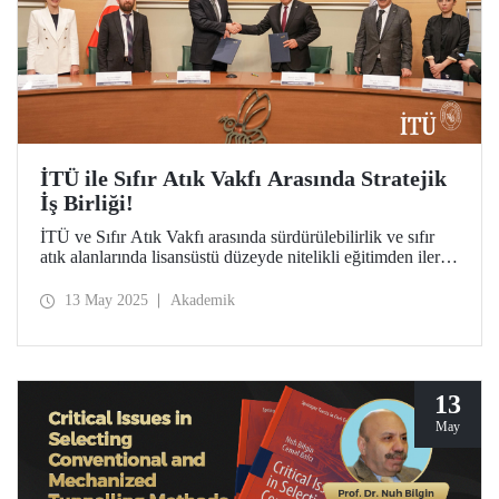
İTÜ ile Sıfır Atık Vakfı Arasında Stratejik
İş Birliği!
İTÜ ve Sıfır Atık Vakfı arasında sürdürülebilirlik ve sıfır
atık alanlarında lisansüstü düzeyde nitelikli eğitimden ileri
araştırma projelerine, toplumsal katkıdan uluslararası
ilişkilerin geliştirilmesine uzanan geniş bir yelpazede iş
13 May 2025
Akademik
birliğini hedefleyen bir protokol imzalandı.
13
May