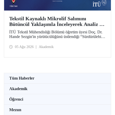
Tekstil Kaynaklı Mikrolif Salımını
Bütüncül Yaklaşımla İnceleyerek Analiz ve
Azaltım Stratejileri Geliştirecek Projeye
İTÜ Tekstil Mühendisliği Bölümü öğretim üyesi Doç. Dr.
TÜBİTAK Desteği
Hande Sezgin'in yürütücülüğünü üstlendiği “Sürdürülebilir
Pamuk ve Polyester Esaslı Tekstil Ürünlerinde Kullanım
Koşullarına Bağlı Mikrolif Salımı: Aşınma, UV Maruziyeti
05 Ağu 2026
Akademik
ve Yıkama Döngülerinin Bütünsel Analizi ve Azaltım
Stratejilerinin Geliştirilmesi” başlıklı proje, TÜBİTAK
2515 – COST Aksiyon Üyeleri Ar-Ge Destek Programı
kapsamında desteklenmeye hak kazandı.
Tüm Haberler
Akademik
Öğrenci
Mezun