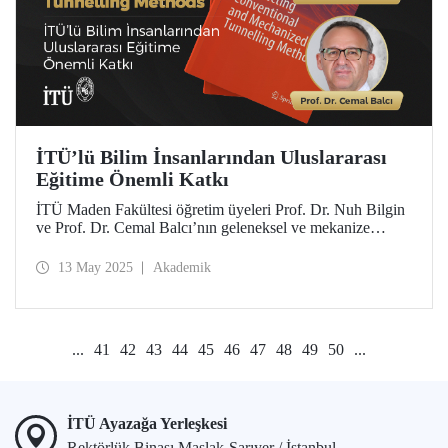
İTÜ’lü Bilim İnsanlarından Uluslararası
Eğitime Önemli Katkı
İTÜ Maden Fakültesi öğretim üyeleri Prof. Dr. Nuh Bilgin
ve Prof. Dr. Cemal Balcı’nın geleneksel ve mekanize
tünelcilik yöntemleri üzerine derinlemesine bir bakış sunan
“Critical Issues in Selecting Conventional and Mechanized
13 May 2025
Akademik
Tunnelling Methods” isimli kitabı Springer Nature yayınevi
tarafından “Springer Tracts in Civil Engineering” serisinde
yayımlandı.
...
41
42
43
44
45
46
47
48
49
50
...
İTÜ Ayazağa Yerleşkesi
Rektörlük Binası Maslak-Sarıyer / İstanbul