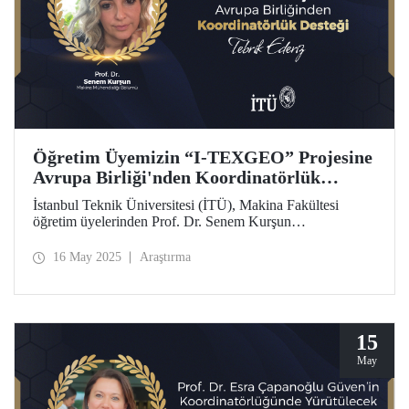
Öğretim Üyemizin “I-TEXGEO” Projesine
Avrupa Birliği'nden Koordinatörlük
Desteği
İstanbul Teknik Üniversitesi (İTÜ), Makina Fakültesi
öğretim üyelerinden Prof. Dr. Senem Kurşun
koordinatörlüğünde yürütülecek olan “IoT Supported
Electronic Geotextiles for Sustainable and Smart Precision
16 May 2025
Araştırma
Agriculture (I-TEXGEO)” başlıklı Avrupa Birliği projesi,
1.683.360,00 EUR bütçe ile 48 ay süreyle desteklenmeye
hak kazandı.
15
May