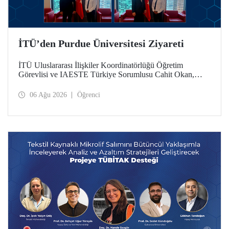
İTÜ’den Purdue Üniversitesi Ziyareti
İTÜ Uluslararası İlişkiler Koordinatörlüğü Öğretim
Görevlisi ve IAESTE Türkiye Sorumlusu Cahit Okan,
akademik ilişkileri ve iş birliğini geliştirmek amacıyla 20-27
Temmuz tarihlerinde ABD’de dünyanın önde gelen
06 Ağu 2026
Öğrenci
araştırma üniversitelerinden Purdue Üniversitesi başta
olmak üzere bir dizi ziyarette bulundu.