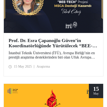
Prof. Dr. Esra Çapanoğlu Güven’in
Koordinatörlüğünde Yürütülecek “BEE-
TECH” Projesi MSCA Desteği Kazandı
İstanbul Teknik Üniversitesi (İTÜ), Avrupa Birliği’nin en
prestijli araştırma desteklerinden biri olan Ufuk Avrupa
Marie Skłodowska-Curie Alanı (MSCA) Değişim
Programı (Staff Exchanges – SE) 2024 çağrısı kapsamında
15 May 2025
Araştırma
önemli bir başarıya daha imza attı.
15
May