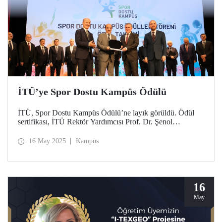
İTÜ’ye Spor Dostu Kampüs Ödülü
İTÜ, Spor Dostu Kampüs Ödülü’ne layık görüldü. Ödül
sertifikası, İTÜ Rektör Yardımcısı Prof. Dr. Şenol
Ataoğlu’na 14 Mayıs 2025 tarihinde Recep Tayyip
Erdoğan Üniversitesinde düzenlenen törende takdim edildi.
16 May 2025
Kampüs
16
May