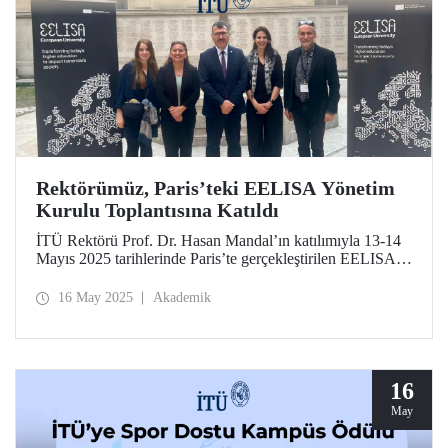
Rektörümüz, Paris’teki EELISA Yönetim
Kurulu Toplantısına Katıldı
İTÜ Rektörü Prof. Dr. Hasan Mandal’ın katılımıyla 13-14
Mayıs 2025 tarihlerinde Paris’te gerçekleştirilen EELISA
Yönetim Kurulu toplantısı EELISA ortak üniversitelerine
Avrupa’da yükseköğretimin geleceğini birlikte
16 May 2025
Akademik
şekillendirme olanağı tanıdı.
16
May