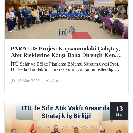
PARATUS Projesi Kapsamındaki Çalıştay,
Afet Risklerine Karşı Daha Dirençli Kent
Yapılarına Rehberlik Etti
İTÜ Şehir ve Bölge Planlama Bölümü öğretim üyesi Prof.
Dr. Seda Kundak’ın Türkiye yürütücülüğünü üstlendiği
Ufuk Avrupa projesi PARATUS kapsamında, PARATUS
– Çoklu Senaryo Temelli Afet Yönetim Çalıştayı 8 Mayıs
15 May 2025
Akademik
2025 tarihinde Küçükçekmece Belediyesi ev sahipliğinde
geniş bir katılımla gerçekleştirildi.
13
May