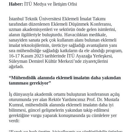
Haber:
İTÜ Medya ve İletişim Ofisi
İstanbul Teknik Üniversitesi Eklemeli İmalat Takımı
tarafından düzenlenen Eklemeli Düşünmek Konferansı,
uzman akademisyenleri ve sektörün önde gelen isimlerini,
alanın ilgilileriyle buluşturdu. Havacılıktan medikale,
sanayiden sanata pek çok kullanım alanı bulunan eklemeli
imalat teknolojilerinin, üreticiye sağladığı avantajların yanı
sıra mühendisliğe sağladığı katkıların da ele alındığı program,
16-17 Kasım 2023 tarihlerinde İTÜ Ayazağa Yerleşkesi,
Süleyman Demirel Kültür Merkezi’nde ziyaretçilerini
ağırladı.
“
Mühendislik alanında eklemeli imalatın daha yakından
tanınması gerekiyor”
İş dünyasıyla akademik ortamı buluşturan konferansın açılış
oturumunda yer alan Rektör Yardımcımız Prof. Dr. Mustafa
Kumral, mühendislik alanında eklemeli imalatın daha iyi
bilinmesi, güncel gelişmelerin yakından takip edilmesi
gerektiğine vurgu yaparak konuşmasında şu cümlelere yer
verdi:
“Esnek ve hızlı üretim, kişiselleşmiş ve sürdürülebilir ürünler;