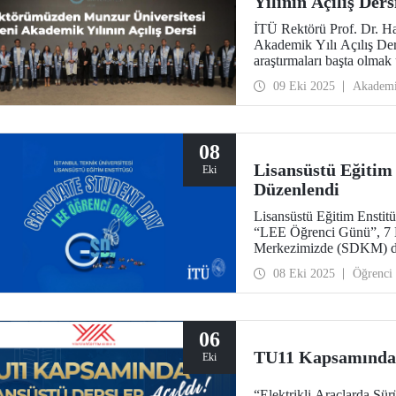
Yılının Açılış Ders
İTÜ Rektörü Prof. Dr. H
Akademik Yılı Açılış Der
araştırmaları başta olma
çalışmalar için sunduğu i
09 Eki 2025
Akadem
08
Lisansüstü Eğitim
Eki
Düzenlendi
Lisansüstü Eğitim Enstit
“LEE Öğrenci Günü”, 7 E
Merkezimizde (SDKM) d
08 Eki 2025
Öğrenci
06
TU11 Kapsamında L
Eki
“Elektrikli Araçlarda Sü