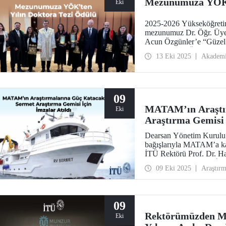
Mezunumuza YÖK’t
Eki
2025-2026 Yükseköğreti
mezunumuz Dr. Öğr. Üyes
Acun Özgünler’e “Güzel S
Doktora Tezi Ödülü, Cu
13 Eki 2025
Akadem
tarafından takdim edildi.
09
MATAM’ın Araştı
Eki
Araştırma Gemisi 
Dearsan Yönetim Kurulu B
bağışlarıyla MATAM’a kaz
İTÜ Rektörü Prof. Dr. 
Yaltırak’ın katılımıyla 
09 Eki 2025
Araştır
sahipliğinde bir imza tör
09
Rektörümüzden Mu
Eki