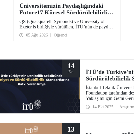
Üniversitemizin Paydaşlığındaki
Future17 Küresel Sürdürülebilirlik
Proje Programı, Öğrencilerimizin
QS (Quacquarelli Symonds) ve University of
Başvurularını Bekliyor
Exeter iş birliğiyle yürütülen, İTÜ’nün de paydaşı
olduğu Future17 Küresel Sürdürülebilirlik Proje
05 Ağu 2026
Öğrenci
Programı için yeni dönem öğrenci başvuruları
açıldı. Başvurular için son gün 31 Ağustos!
14
İTÜ’de Türkiye'ni
Eki
Sürdürülebilirlik 
İstanbul Teknik Üniversit
Foundation tarafından de
Yaklaşımı için Gemi Ger
önemli bir araştırma gerçek
14 Eki 2025
Araştır
13