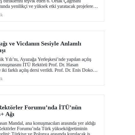
iş birliklerini teşvik eden 6. Ortak Çağrısını
nda yenilikçi ve yüksek etki yaratacak projelere
stek sağlanması hedefleniyor. Proje başına
ik
e 12.000 avro olarak belirlendi.
ığı ve Vicdanın Sesiyle Anlamlı
ışı
Yılı’nı, Ayazağa Yerleşkesi’nde yapılan açılış
ş konuşmasını İTÜ Rektörü Prof. Dr. Hasan
iki farklı açılış dersi verildi. Prof. Dr. Enis Doko,
ademide korunmasına yönelik aydınlatıcı bir konuşma
ik
ale A. Martin ise İTÜ-EELISA ilişkisi ve
i üzerine görüşlerini İTÜ’lülerle paylaştı.
Rektörler Forumu’nda İTÜ’nün
+ Ağı
san Mandal, ana konuşmacıları arasında yer aldığı
Rektörler Forumu’nda Türk yükseköğretiminin
yelini; Türkiye ve Polonya arasında kurulacak iş