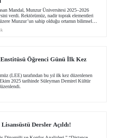
i
asan Mandal, Munzur Üniversitesi 2025–2026
sini verdi. Rektörümüz, nadir toprak elementleri
k üzere Munzur’un sahip olduğu ortamın bilimsel
mkânlara değindi.
ik
 Enstitüsü Öğrenci Günü İlk Kez
ümüz (LEE) tarafından bu yıl ilk kez düzenlenen
kim 2025 tarihinde Süleyman Demirel Kültür
üzenlendi.
isansüstü Dersler Açıldı!
rüş Dinamiği ve Konfor Analizleri,” “Distance