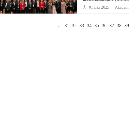
birlikleriyle, eğitim ve ar
01 Eki 2025
Akadem
güçlendirebileceklerini d
ayrıca İTÜ ile iki Polony
attı.
...
31
32
33
34
35
36
37
38
39