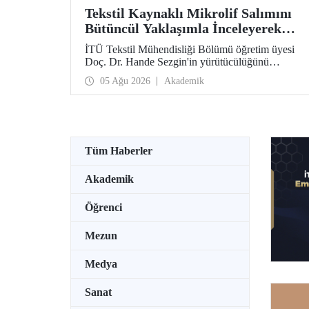
Tekstil Kaynaklı Mikrolif Salımını
Bütüncül Yaklaşımla İnceleyerek
Analiz ve Azaltım Stratejileri
İTÜ Tekstil Mühendisliği Bölümü öğretim üyesi
Geliştirecek Projeye TÜBİTAK
Doç. Dr. Hande Sezgin'in yürütücülüğünü
Desteği
üstlendiği “Sürdürülebilir Pamuk ve Polyester
05 Ağu 2026
Akademik
Esaslı Tekstil Ürünlerinde Kullanım Koşullarına
Bağlı Mikrolif Salımı: Aşınma, UV Maruziyeti ve
Yıkama Döngülerinin Bütünsel Analizi ve
Azaltım Stratejilerinin Geliştirilmesi” başlıklı
proje, TÜBİTAK 2515 – COST Aksiyon Üyeleri
Ar-Ge Destek Programı kapsamında
Tüm Haberler
desteklenmeye hak kazandı.
Akademik
Öğrenci
Mezun
Medya
Sanat