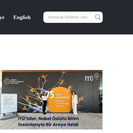
ye
English