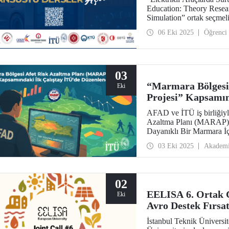
Education: Theory Researc
Simulation” ortak seçmeli 
öğrencileri için TU11 kap
06 Eki 2025
Öğrenci
03
“Marmara Bölgesi
Eki
Projesi” Kapsamın
AFAD ve İTÜ iş birliğiyl
Azaltma Planı (MARAP) Pr
Dayanıklı Bir Marmara İç
temasıyla önemli değerle
03 Eki 2025
Akadem
02
EELISA 6. Ortak Ç
Eki
Avro Destek Fırsat
İstanbul Teknik Ünivers