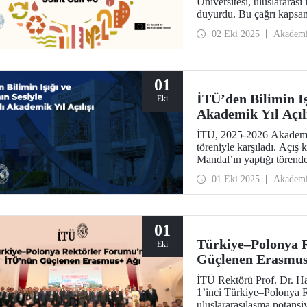
Üniversitesi, uluslararası 
duyurdu. Bu çağrı kapsamı
toplamda 150.000 avro de
02 Eki 2025
Akadem
maksimum destek tutarı is
01
İTÜ’den Bilimin Iş
Eki
Akademik Yıl Açıl
İTÜ, 2025-2026 Akademik 
töreniyle karşıladı. Açı
Mandal’ın yaptığı törende 
Filistin’in varlığının ak
01 Eki 2025
Akadem
yaptı. EELISA Başkanı D
üniversite-sanayi iş birliğ
01
Türkiye–Polonya 
Eki
Güçlenen Erasmus
İTÜ Rektörü Prof. Dr. Ha
1’inci Türkiye–Polonya 
uluslararasılaşma potansi