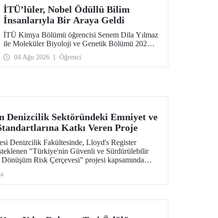
İTÜ’lüler, Nobel Ödüllü Bilim
İnsanlarıyla Bir Araya Geldi
İTÜ Kimya Bölümü öğrencisi Senem Dila Yılmaz
ile Moleküler Biyoloji ve Genetik Bölümü 2026
yılı mezunu Elif Önel, TÜBİTAK 2224-C Yurt
04 Ağu 2026
Öğrenci
Dışı Bilimsel Etkinliklere Katılım Desteği
kapsamında 75’inci Lindau Nobel Ödüllü Bilim
İnsanları Toplantısı’na katıldı.
n Denizcilik Sektöründeki Emniyet ve
Standartlarına Katkı Veren Proje
esi Denizcilik Fakültesinde, Lloyd's Register
steklenen "Türkiye'nin Güvenli ve Sürdürülebilir
i Dönüşüm Risk Çerçevesi” projesi kapsamında
leştiriliyor.
ma