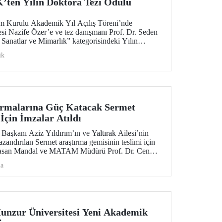
en Yılın Doktora Tezi Ödülü
m Kurulu Akademik Yıl Açılış Töreni’nde
i Nazife Özer’e ve tez danışmanı Prof. Dr. Seden
anatlar ve Mimarlık” kategorisindeki Yılın
mhurbaşkanı Sayın Recep Tayyip Erdoğan
ik
rmalarına Güç Katacak Sermet
İçin İmzalar Atıldı
aşkanı Aziz Yıldırım’ın ve Yaltırak Ailesi’nin
andırılan Sermet araştırma gemisinin teslimi için
Hasan Mandal ve MATAM Müdürü Prof. Dr. Cenk
İstanbul Bölge Liman Başkanı Mustafa Kıran ev
ma
eni düzenlendi.
nzur Üniversitesi Yeni Akademik