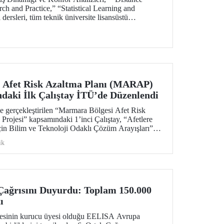
h and Practice,” “Statistical Learning and
dersleri, tüm teknik üniversite lisansüstü
samında açıldı.
 Afet Risk Azaltma Planı (MARAP)
daki İlk Çalıştay İTÜ’de Düzenlendi
e gerçekleştirilen “Marmara Bölgesi Afet Risk
ojesi” kapsamındaki 1’inci Çalıştay, “Afetlere
in Bilim ve Teknoloji Odaklı Çözüm Arayışları”
ndirmelere sahne oldu.
ik
ağrısını Duyurdu: Toplam 150.000
ı
itesinin kurucu üyesi olduğu EELISA Avrupa