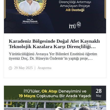
Karadeniz Bölgesinde Doğal Afet Kaynaklı
Teknolojik Kazalara Karşı Dirençliliği
Artırmayı Amaçlayan Projeye AB Desteği
Yürütücülüğünü Avrasya Yer Bilimleri Enstitüsü öğretim
üyemiz Doç. Dr. Hüseyin Özdemir’in yaptığı proje,
Interreg NEXT Karadeniz Havzasında Sınır Ötesi İşbirliği
Programı kapsamında Avrupa Birliği’nden destek almaya
29 May 2025
Araştırma
hak kazandı.
28
May