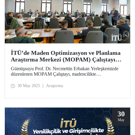
İTÜ’de Maden Optimizasyon ve Planlama
Araştırma Merkezi (MOPAM) Çalıştayı
Düzenlendi
Gümüşsuyu Prof. Dr. Necmettin Erbakan Yerleşkemizde
düzenlenen MOPAM Çalıştayı, madencilikte
sürdürülebilirlik, dijitalleşme ve milli planlama vizyonu
doğrultusunda kamu, özel sektör ve akademiyi buluşturdu.
30 May 2025
Araştırma
30
May