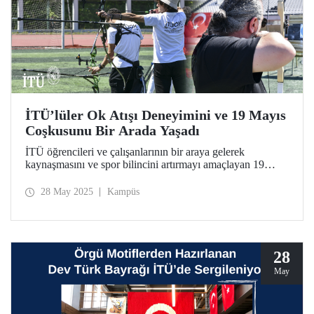
İTÜ’lüler Ok Atışı Deneyimini ve 19 Mayıs
Coşkusunu Bir Arada Yaşadı
İTÜ öğrencileri ve çalışanlarının bir araya gelerek
kaynaşmasını ve spor bilincini artırmayı amaçlayan 19
Mayıs İTÜ Ok Atma Etkinliği, 21 Mayıs 2025 tarihinde
İTÜ Stadyumu’nda gerçekleştirildi.
28 May 2025
Kampüs
28
May