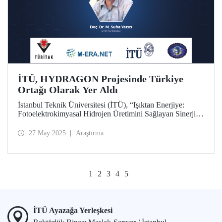
İTÜ, HYDRAGON Projesinde Türkiye
Ortağı Olarak Yer Aldı
İstanbul Teknik Üniversitesi (İTÜ), “Işıktan Enerjiye:
Fotoelektrokimyasal Hidrojen Üretimini Sağlayan Sinerjik
Çok Fonksiyonlu Malzemeler (HYDRAGON)” başlıklı M-
ERA.NET projesinde Türkiye ortağı olarak yer aldı.
27 May 2025
Araştırma
1
2
3
4
5
İTÜ Ayazağa Yerleşkesi