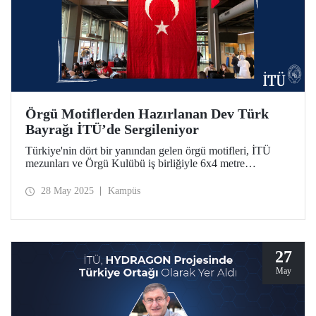
Örgü Motiflerden Hazırlanan Dev Türk
Bayrağı İTÜ’de Sergileniyor
Türkiye'nin dört bir yanından gelen örgü motifleri, İTÜ
mezunları ve Örgü Kulübü iş birliğiyle 6x4 metre
boyutlarında dev bir Türk bayrağına dönüştü. Bu anlamlı
eser, Merkezi Derslik A’da sergilenmeye devam ediyor.
28 May 2025
Kampüs
27
May