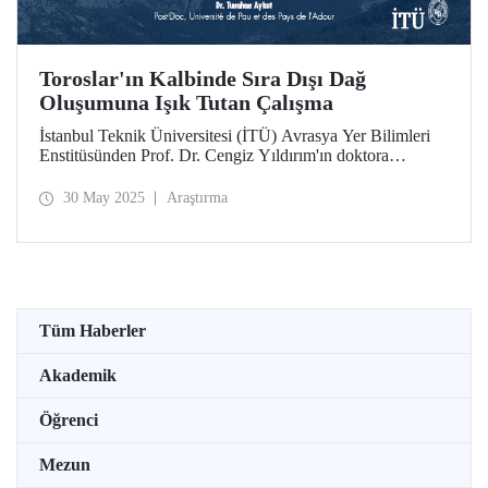
Toroslar'ın Kalbinde Sıra Dışı Dağ
Oluşumuna Işık Tutan Çalışma
İstanbul Teknik Üniversitesi (İTÜ) Avrasya Yer Bilimleri
Enstitüsünden Prof. Dr. Cengiz Yıldırım'ın doktora
öğrencisi Tunahan Aykut'un doktora tezi kapsamında dağ
oluşumu teorilerine yeni bir bakış açısı getiren çalışması
30 May 2025
Araştırma
Nature Communications yayımlandı.
Tüm Haberler
Akademik
Öğrenci
Mezun