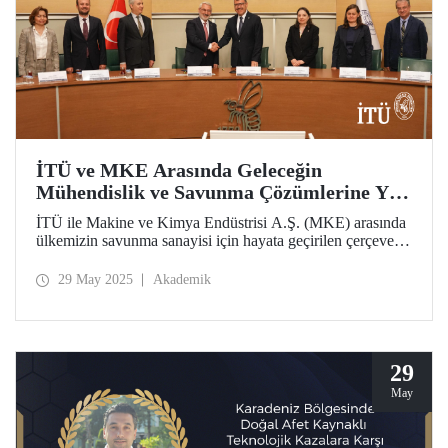
İTÜ ve MKE Arasında Geleceğin
Mühendislik ve Savunma Çözümlerine Yön
Verecek İş Birliği
İTÜ ile Makine ve Kimya Endüstrisi A.Ş. (MKE) arasında
ülkemizin savunma sanayisi için hayata geçirilen çerçeve iş
birliği protokolü, geleceğin mühendislik ve savunma
çözümlerine yön verecek.
29 May 2025
Akademik
29
May