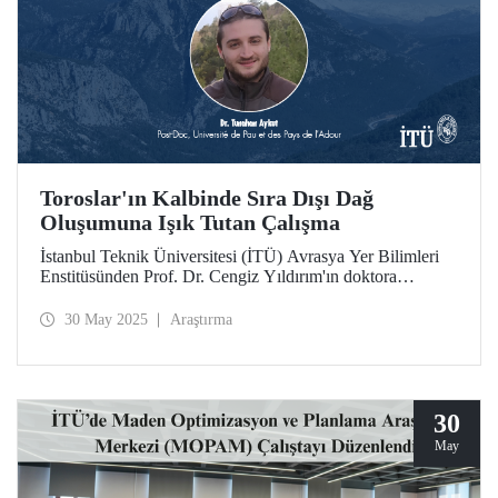
Toroslar'ın Kalbinde Sıra Dışı Dağ
Oluşumuna Işık Tutan Çalışma
İstanbul Teknik Üniversitesi (İTÜ) Avrasya Yer Bilimleri
Enstitüsünden Prof. Dr. Cengiz Yıldırım'ın doktora
öğrencisi Tunahan Aykut'un doktora tezi kapsamında dağ
oluşumu teorilerine yeni bir bakış açısı getiren çalışması
30 May 2025
Araştırma
Nature Communications yayımlandı.
30
May