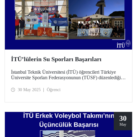
İTÜ’lülerin Su Sporları Başarıları
İstanbul Teknik Üniversitesi (İTÜ) öğrencileri Türkiye
Üniversite Sporları Federasyonunun (TÜSF) düzenlediği
Türkiye Şampiyonalarında çeşitli su sporları branşlarında
önemli başarılara imza attı.
30 May 2025
Öğrenci
30
May