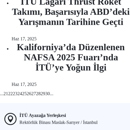
İTÜ Lagari Thrust Roket
Takımı, Başarısıyla ABD’deki
Yarışmanın Tarihine Geçti
Haz 17, 2025
Kaliforniya’da Düzenlenen
NAFSA 2025 Fuarı’nda
İTÜ’ye Yoğun İlgi
Haz 17, 2025
...
21
22
23
24
25
26
27
28
29
30
...
İTÜ Ayazağa Yerleşkesi
Rektörlük Binası Maslak-Sarıyer / İstanbul