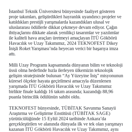
İstanbul Teknik Üniversitesi bünyesinde faaliyet gösteren
proje takımları, geliştirdikleri hayranlık uyandırıcı projeler ve
katıldıkları prestijli yarışmalarda kazandıkları ulusal ve
uluslararası ödüllerle dikkat çekmeye devam ediyor. Çağın
ihtiyaçlarını dikkate alarak yenilikçi tasarımlar ve yazılımlar
ile kaliteli hava araçları üretmeyi amaçlayan İTÜ Gökbörü
Havacılık ve Uzay Takımımız, 2024 TEKNOFEST Dikey
İnişli Roket Yarışması’nda heyecan verici bir başarıya imza
attı.
Milli Uzay Programı kapsamında dünyanın bilim ve teknoloji
üssü olma hedefinde hızla ilerleyen ülkemizin teknolojik
gelişim stratejisinde bulunan “Ay Yüzeyine İniş” misyonunun
küresel ölçekte hayata geçirilmesi amacıyla düzenlenen
yarışmada İTÜ Gökbörü Havacılık ve Uzay Takımımız
birlikte finale kaldığı 16 takım arasında; kazandığı 88,96
puanla birincilik ödülünün sahibi oldu.
TEKNOFEST bünyesinde, TÜBİTAK Savunma Sanayii
Araştırma ve Geliştirme Enstitüsü (TÜBİTAK SAGE)
yürütücülüğünde 15 Eylül 2024 tarihinde Ankara’da
gerçekleştirilen ve alanında dünyada ilk ve tek olan yarışmayı
kazanan İTÜ Gökbörü Havacılık ve Uzay Takımımız, aynı