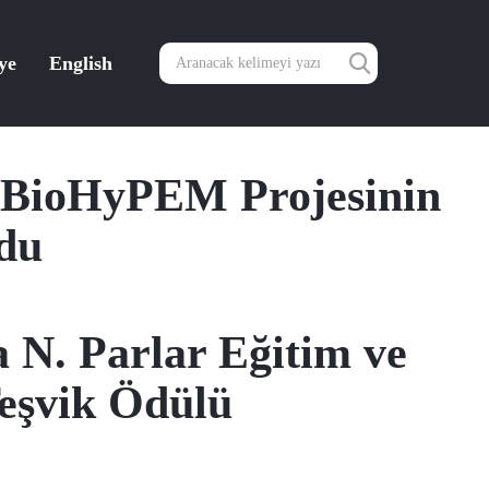
ye
English
n BioHyPEM Projesinin
rdu
 N. Parlar Eğitim ve
eşvik Ödülü