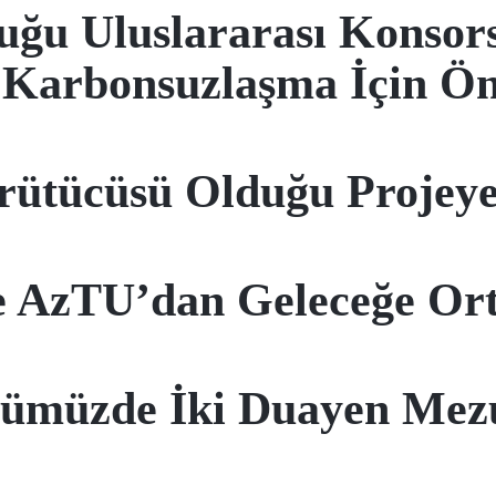
uğu Uluslararası Konsor
 Karbonsuzlaşma İçin Ön
rütücüsü Olduğu Projey
e AzTU’dan Geleceğe Ort
nümüzde İki Duayen Me