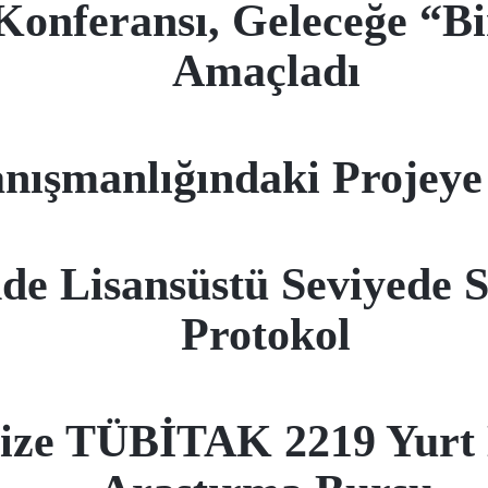
onferansı, Geleceğe “Bi
Amaçladı
nışmanlığındaki Projey
 Lisansüstü Seviyede Str
Protokol
ize TÜBİTAK 2219 Yurt D