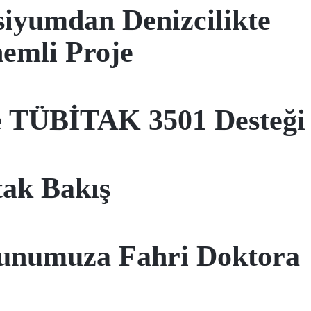
siyumdan Denizcilikte
emli Proje
e TÜBİTAK 3501 Desteği
ak Bakış
zunumuza Fahri Doktora