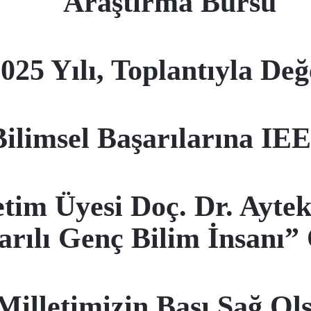
Araştırma Bursu
025 Yılı, Toplantıyla Değ
Bilimsel Başarılarına IE
im Üyesi Doç. Dr. Aytek
arılı Genç Bilim İnsanı”
Milletimizin Başı Sağ Ol