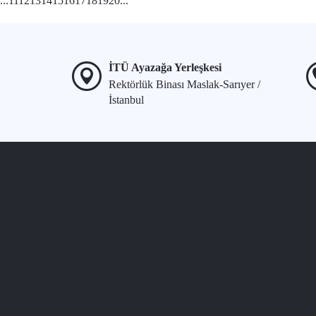
...
11
12
13
14
15
16
17
18
19
20
...
İTÜ Ayazağa Yerleşkesi
Rektörlük Binası Maslak-Sarıyer /
İstanbul