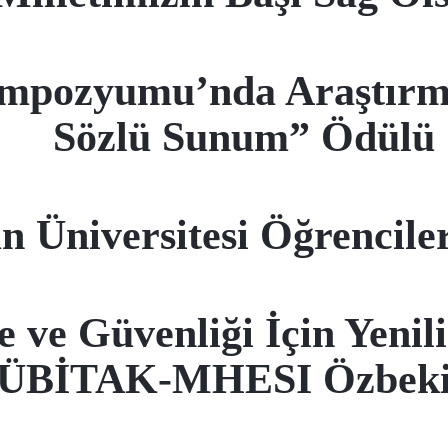
empozyumu’nda Araştırm
Sözlü Sunum” Ödülü
 Üniversitesi Öğrencile
 ve Güvenliği İçin Yenil
TÜBİTAK-MHESI Özbekis