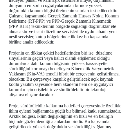
ifadeyle, pahalı ve karmaşık sistemlere ihtiyaç duymadan,
dünyanın en zorlu coğrafyalarından birinde yüksek
doğruluklu konum bilgisi üretmenin sınırları test edilecektir.
Çalışma kapsamında Gerçek Zamanlı Hassas Nokta Konum
Belirleme (RT-PPP) ve PPP-Gerçek Zamanlı Kinematik
(PPP-RTK) tekniklerinin bölgede sağladığı doğruluklar ele
alınacaktır ve ticari düzeltme servisleri ile uydu tabanlı yeni
nesil servisler, kutup bölgelerinde ilk kez bu kapsamda
birlikte analiz edilecektir.
Projenin en dikkat çekici hedeflerinden biri ise, düzeltme
sinyallerinin geçici veya kalıcı olarak erişilemez olduğu
durumlarda dahi konum bilgisinin yüksek hassasiyette
sürekliliğini korumayı hedefleyen Kinematik Varyometrik
Yaklaşım (Kin-VA) temelli hibrit bir çerçevenin geliştirilmesi
olacaktır. Bu çerçeveye karşılık geliştirilecek açık kaynak
kodlu yazılım sayesinde hem akademi hem de uygulayıcı
kurumlar için erişilebilir ve sürdürülebilir bir teknoloji
altyapısı oluşturulacaktır.
Proje, sürdürülebilir kalkınma hedefleri çerçevesinde özellikle
iklim eylemi bağlamında güçlü bir bilimsel katkı sunmaktadır.
Arktik bölgesi, iklim değişikliğinin en hızlı ve en belirgin
biçimde gözlemlendiği alanlardan biridir. Bu kapsamda
geliştirilecek yüksek doğruluklu ve sürekliliği sağlanmış