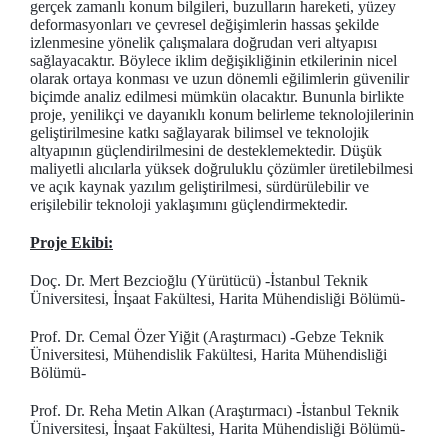
gerçek zamanlı konum bilgileri, buzulların hareketi, yüzey
deformasyonları ve çevresel değişimlerin hassas şekilde
izlenmesine yönelik çalışmalara doğrudan veri altyapısı
sağlayacaktır. Böylece iklim değişikliğinin etkilerinin nicel
olarak ortaya konması ve uzun dönemli eğilimlerin güvenilir
biçimde analiz edilmesi mümkün olacaktır. Bununla birlikte
proje, yenilikçi ve dayanıklı konum belirleme teknolojilerinin
geliştirilmesine katkı sağlayarak bilimsel ve teknolojik
altyapının güçlendirilmesini de desteklemektedir. Düşük
maliyetli alıcılarla yüksek doğruluklu çözümler üretilebilmesi
ve açık kaynak yazılım geliştirilmesi, sürdürülebilir ve
erişilebilir teknoloji yaklaşımını güçlendirmektedir.
Proje Ekibi:
Doç. Dr. Mert Bezcioğlu (Yürütücü) -İstanbul Teknik
Üniversitesi, İnşaat Fakültesi, Harita Mühendisliği Bölümü-
Prof. Dr. Cemal Özer Yiğit (Araştırmacı) -Gebze Teknik
Üniversitesi, Mühendislik Fakültesi, Harita Mühendisliği
Bölümü-
Prof. Dr. Reha Metin Alkan (Araştırmacı) -İstanbul Teknik
Üniversitesi, İnşaat Fakültesi, Harita Mühendisliği Bölümü-