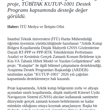
proje, TÜBİTAK KUTUP-1001 Destek
Programı kapsamında desteğe değer
görüldü.
Haber:
İTÜ Medya ve İletişim Ofisi
İstanbul Teknik üniversitesi (İTÜ) Harita Mühendisliği
öğretim üyemizin yürütücülüğünde hazırlanan “Arktik Kutup
Bölgesi Koşullarında Düşük Maliyetli GNSS Gözlemlerine
Dayalı RT-PPP ve PPP-RTK Tekniklerinin Performans
Analizi ve Kesintisiz Gerçek Zamanlı Konum Belirleme için
Kin-VA Tabanlı Hibrit Model ve Yazılım Geliştirilmesi” adlı
proje; "Kutuplar" ile ilgili bilimsel çalışmaların desteklendiği,
Araştırma Destek Programları Başkanlığı (ARDEB)
tarafından açılan "KUTUP-1001" 2026 yılı çağrıları
kapsamında desteklenmeye hak kazandı.
Proje kapsamında, Arktik kutup bölgesinin zorlu ve altyapı
açısından sınırlı koşullarında, düşük maliyetli Küresel Uydu
Navigasyon Sistemi (GNSS) alıcıları kullanarak santimetre
düzeyinde gerçek zamanlı konum belirlemenin ne kadar
mümkün olduğunu ortaya koymak amaçlanıyor. Başka bir