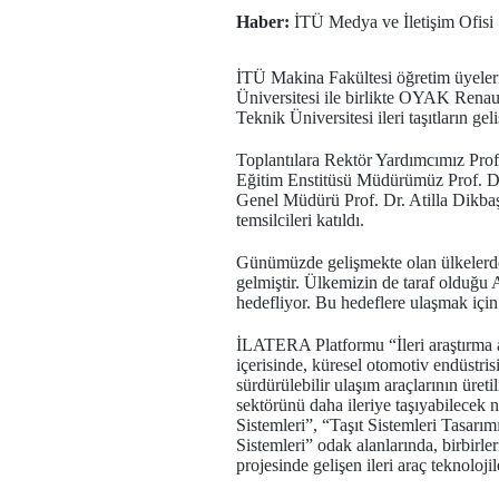
Haber:
İTÜ Medya ve İletişim Ofisi
İTÜ Makina Fakültesi öğretim üyeleri
Üniversitesi ile birlikte OYAK Ren
Teknik Üniversitesi ileri taşıtların gel
Toplantılara Rektör Yardımcımız Prof
Eğitim Enstitüsü Müdürümüz Prof. 
Genel Müdürü Prof. Dr. Atilla Dikb
temsilcileri katıldı.
Günümüzde gelişmekte olan ülkelerde ar
gelmiştir. Ülkemizin de taraf olduğu 
hedefliyor. Bu hedeflere ulaşmak içi
İLATERA Platformu “İleri araştırma al
içerisinde, küresel otomotiv endüstr
sürdürülebilir ulaşım araçlarının üret
sektörünü daha ileriye taşıyabilecek n
Sistemleri”, “Taşıt Sistemleri Tasarı
Sistemleri” odak alanlarında, birbirler
projesinde gelişen ileri araç teknoloji