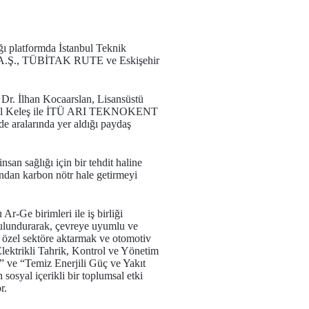
ğı platformda İstanbul Teknik
rı A.Ş., TÜBİTAK RUTE ve Eskişehir
 Dr. İlhan Kocaarslan, Lisansüstü
Özgül Keleş ile İTÜ ARI TEKNOKENT
aralarında yer aldığı paydaş
san sağlığı için bir tehdit haline
ından karbon nötr hale getirmeyi
r-Ge birimleri ile iş birliği
bulundurarak, çevreye uyumlu ve
rı özel sektöre aktarmak ve otomotiv
lektrikli Tahrik, Kontrol ve Yönetim
i” ve “Temiz Enerjili Güç ve Yakıt
 sosyal içerikli bir toplumsal etki
r.