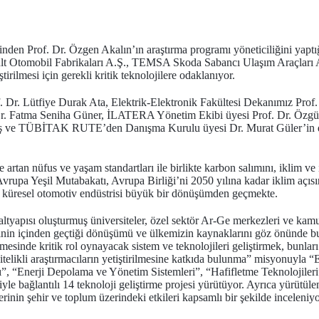
nden Prof. Dr. Özgen Akalın’ın araştırma programı yöneticiliğini yaptı
ault Otomobil Fabrikaları A.Ş., TEMSA Skoda Sabancı Ulaşım Araçla
iştirilmesi için gerekli kritik teknolojilere odaklanıyor.
. Dr. Lütfiye Durak Ata, Elektrik-Elektronik Fakültesi Dekanımız Prof.
Dr. Fatma Seniha Güner, İLATERA Yönetim Ekibi üyesi Prof. Dr. 
aş ve TÜBİTAK RUTE’den Danışma Kurulu üyesi Dr. Murat Güler’in de 
tan nüfus ve yaşam standartları ile birlikte karbon salımını, iklim ve in
Avrupa Yeşil Mutabakatı, Avrupa Birliği’ni 2050 yılına kadar iklim açıs
n küresel otomotiv endüstrisi büyük bir dönüşümden geçmekte.
tyapısı oluşturmuş üniversiteler, özel sektör Ar-Ge merkezleri ve kamu A
isinin içinden geçtiği dönüşümü ve ülkemizin kaynaklarını göz önünde 
ilmesinde kritik rol oynayacak sistem ve teknolojileri geliştirmek, bunla
itelikli araştırmacıların yetiştirilmesine katkıda bulunma”
misyonuyla “E
mı”, “Enerji Depolama ve Yönetim Sistemleri”, “Hafifletme Teknolojiler
iyle bağlantılı 14 teknoloji geliştirme projesi yürütüyor. Ayrıca yürütülen
lerinin şehir ve toplum üzerindeki etkileri kapsamlı bir şekilde inceleniyo