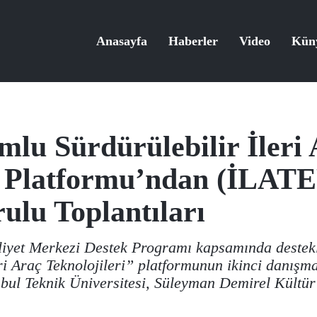
Anasayfa
Haberler
Video
Kün
lu Sürdürülebilir İleri
i Platformu’ndan (İLATE
lu Toplantıları
et Merkezi Destek Programı kapsamında destek
i Araç Teknolojileri” platformunun ikinci danışma
nbul Teknik Üniversitesi, Süleyman Demirel Kültü