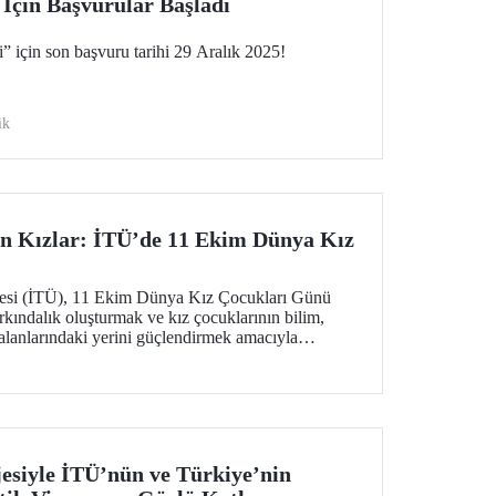
 İçin Başvurular Başladı
” için son başvuru tarihi 29 Aralık 2025!
ik
n Kızlar: İTÜ’de 11 Ekim Dünya Kız
itesi (İTÜ), 11 Ekim Dünya Kız Çocukları Günü
kındalık oluşturmak ve kız çocuklarının bilim,
alanlarındaki yerini güçlendirmek amacıyla
r” başlıklı özel bir etkinlik düzenledi.
siyle İTÜ’nün ve Türkiye’nin