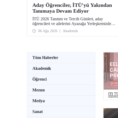
Aday Öğrenciler, İTÜ’yü Yakından
Tanımaya Devam Ediyor
İTÜ 2026 Tanıtım ve Tercih Günleri, aday
öğrencileri ve ailelerini Ayazağa Yerleşkemizde
ağırlamaya devam ediyor. Tanıtım ve Tercih
06 Ağu 2026
Akademik
Günleri 7 Ağustos’ta tamamlanacak, ilgili fakülte
ve birimler adaylara bilgi vermeye devam edecek.
Tüm Haberler
Akademik
Öğrenci
Mezun
Medya
Sanat