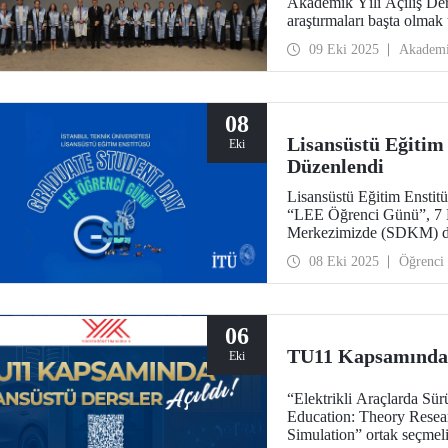
Akademik Yılı Açılış Der
araştırmaları başta olma
çalışmalar için sunduğu i
09 Eki 2025
Akadem
08
Lisansüstü Eğitim
Eki
Düzenlendi
Lisansüstü Eğitim Enstit
“LEE Öğrenci Günü”, 7 E
Merkezimizde (SDKM) d
08 Eki 2025
Öğrenci
06
TU11 Kapsamında L
Eki
“Elektrikli Araçlarda Sü
Education: Theory Researc
Simulation” ortak seçmeli 