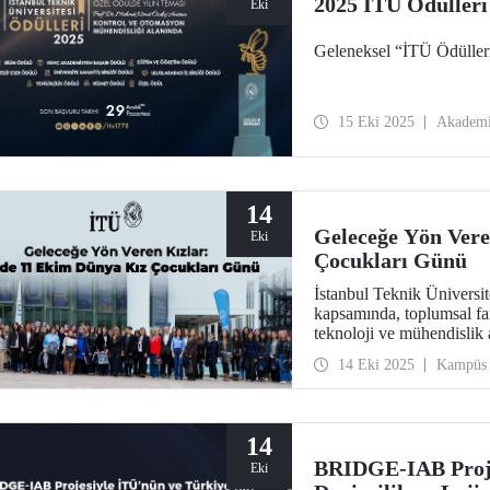
2025 İTÜ Ödülleri
Eki
Geleneksel “İTÜ Ödülleri
15 Eki 2025
Akadem
14
Geleceğe Yön Vere
Eki
Çocukları Günü
İstanbul Teknik Ünivers
kapsamında, toplumsal far
teknoloji ve mühendislik 
“Geleceğe Yön Veren Kızla
14 Eki 2025
Kampüs
14
BRIDGE-IAB Proje
Eki