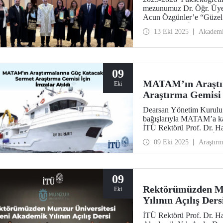
mezunumuz Dr. Öğr. Üyes
Acun Özgünler’e “Güzel S
Doktora Tezi Ödülü, Cu
13 Eki 2025
Akadem
tarafından takdim edildi.
09
MATAM’ın Araştı
Eki
Araştırma Gemisi 
Dearsan Yönetim Kurulu B
bağışlarıyla MATAM’a kaz
İTÜ Rektörü Prof. Dr. 
Yaltırak’ın katılımıyla 
09 Eki 2025
Araştır
sahipliğinde bir imza tör
09
Rektörümüzden Mu
Eki
Yılının Açılış Ders
İTÜ Rektörü Prof. Dr. H