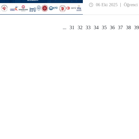
öğrencileri için TU11 kap
06 Eki 2025
Öğrenci
...
31
32
33
34
35
36
37
38
39