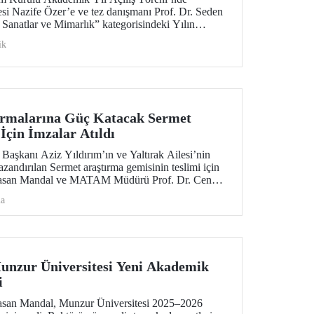
i Nazife Özer’e ve tez danışmanı Prof. Dr. Seden
anatlar ve Mimarlık” kategorisindeki Yılın
mhurbaşkanı Sayın Recep Tayyip Erdoğan
ik
rmalarına Güç Katacak Sermet
İçin İmzalar Atıldı
aşkanı Aziz Yıldırım’ın ve Yaltırak Ailesi’nin
andırılan Sermet araştırma gemisinin teslimi için
Hasan Mandal ve MATAM Müdürü Prof. Dr. Cenk
İstanbul Bölge Liman Başkanı Mustafa Kıran ev
ma
eni düzenlendi.
nzur Üniversitesi Yeni Akademik
i
asan Mandal, Munzur Üniversitesi 2025–2026