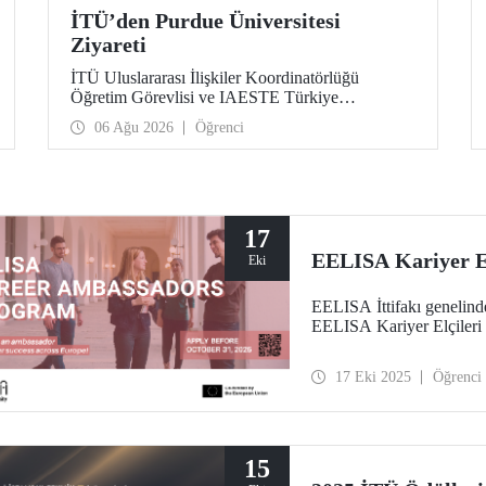
İTÜ’den Purdue Üniversitesi
Ziyareti
İTÜ Uluslararası İlişkiler Koordinatörlüğü
Öğretim Görevlisi ve IAESTE Türkiye
Sorumlusu Cahit Okan, akademik ilişkileri ve iş
06 Ağu 2026
Öğrenci
birliğini geliştirmek amacıyla 20-27 Temmuz
tarihlerinde ABD’de dünyanın önde gelen
araştırma üniversitelerinden Purdue Üniversitesi
başta olmak üzere bir dizi ziyarette bulundu.
17
EELISA Kariyer El
Eki
EELISA İttifakı genelinde
EELISA Kariyer Elçileri 
17 Eki 2025
Öğrenci
15