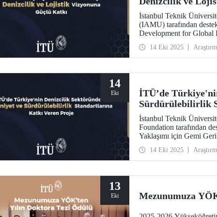
Denizcilik ve Loji
İstanbul Teknik Üniversit
(IAMU) tarafından destek
Development for Global E
(BRIDGE-IAB)” başlıklı p
14 Eki 2025
Araştır
bu proje, IAMU’nun 2025
kapsamında yürütülüyor.
14
İTÜ’de Türkiye'ni
Eki
Sürdürülebilirlik 
İstanbul Teknik Üniversit
Foundation tarafından de
Yaklaşımı için Gemi Ger
önemli bir araştırma gerçek
14 Eki 2025
Araştır
13
Mezunumuza YÖK’t
Eki
2025-2026 Yükseköğreti