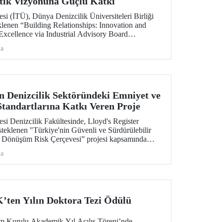
stik Vizyonuna Güçlü Katkı
esi (İTÜ), Dünya Denizcilik Üniversiteleri Birliği
lenen “Building Relationships: Innovation and
xcellence via Industrial Advisory Board
rojede görev alıyor. Nippon Foundation destekli
ma
–2026 dönemine ait Kurumsal Gelişim Projeleri
n Denizcilik Sektöründeki Emniyet ve
Standartlarına Katkı Veren Proje
esi Denizcilik Fakültesinde, Lloyd's Register
steklenen "Türkiye'nin Güvenli ve Sürdürülebilir
i Dönüşüm Risk Çerçevesi” projesi kapsamında
leştiriliyor.
ma
en Yılın Doktora Tezi Ödülü
m Kurulu Akademik Yıl Açılış Töreni’nde