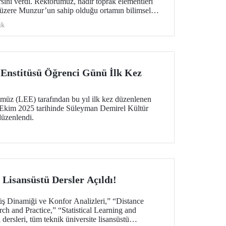
sini verdi. Rektörümüz, nadir toprak elementleri
k üzere Munzur’un sahip olduğu ortamın bilimsel
mkânlara değindi.
ik
 Enstitüsü Öğrenci Günü İlk Kez
ümüz (LEE) tarafından bu yıl ilk kez düzenlenen
kim 2025 tarihinde Süleyman Demirel Kültür
üzenlendi.
isansüstü Dersler Açıldı!
rüş Dinamiği ve Konfor Analizleri,” “Distance
h and Practice,” “Statistical Learning and
dersleri, tüm teknik üniversite lisansüstü