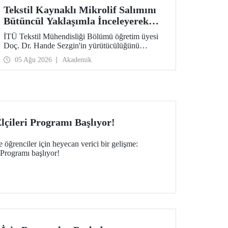
Tekstil Kaynaklı Mikrolif Salımını
Bütüncül Yaklaşımla İnceleyerek
Analiz ve Azaltım Stratejileri
İTÜ Tekstil Mühendisliği Bölümü öğretim üyesi
Geliştirecek Projeye TÜBİTAK
Doç. Dr. Hande Sezgin'in yürütücülüğünü
Desteği
üstlendiği “Sürdürülebilir Pamuk ve Polyester
05 Ağu 2026
Akademik
Esaslı Tekstil Ürünlerinde Kullanım Koşullarına
Bağlı Mikrolif Salımı: Aşınma, UV Maruziyeti ve
Yıkama Döngülerinin Bütünsel Analizi ve
Azaltım Stratejilerinin Geliştirilmesi” başlıklı
proje, TÜBİTAK 2515 – COST Aksiyon Üyeleri
Ar-Ge Destek Programı kapsamında
desteklenmeye hak kazandı.
çileri Programı Başlıyor!
 öğrenciler için heyecan verici bir gelişme:
Programı başlıyor!