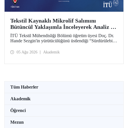
Tekstil Kaynaklı Mikrolif Salımını
Bütüncül Yaklaşımla İnceleyerek Analiz ve
Azaltım Stratejileri Geliştirecek Projeye
İTÜ Tekstil Mühendisliği Bölümü öğretim üyesi Doç. Dr.
TÜBİTAK Desteği
Hande Sezgin'in yürütücülüğünü üstlendiği “Sürdürülebilir
Pamuk ve Polyester Esaslı Tekstil Ürünlerinde Kullanım
Koşullarına Bağlı Mikrolif Salımı: Aşınma, UV Maruziyeti
05 Ağu 2026
Akademik
ve Yıkama Döngülerinin Bütünsel Analizi ve Azaltım
Stratejilerinin Geliştirilmesi” başlıklı proje, TÜBİTAK
2515 – COST Aksiyon Üyeleri Ar-Ge Destek Programı
kapsamında desteklenmeye hak kazandı.
Tüm Haberler
Akademik
Öğrenci
Mezun