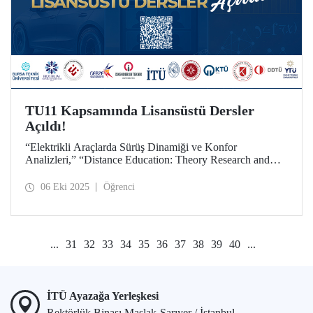
TU11 Kapsamında Lisansüstü Dersler
Açıldı!
“Elektrikli Araçlarda Sürüş Dinamiği ve Konfor
Analizleri,” “Distance Education: Theory Research and
Practice,” “Statistical Learning and Simulation” ortak
seçmeli dersleri, tüm teknik üniversite lisansüstü öğrencileri
06 Eki 2025
Öğrenci
için TU11 kapsamında açıldı.
...
31
32
33
34
35
36
37
38
39
40
...
İTÜ Ayazağa Yerleşkesi
Rektörlük Binası Maslak-Sarıyer / İstanbul