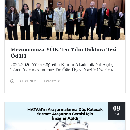
Mezunumuza YÖK’ten Yılın Doktora Tezi
Ödülü
2025-2026 Yükseköğretim Kurulu Akademik Yıl Açılış
Töreni’nde mezunumuz Dr. Öğr. Üyesi Nazife Özer’e ve
tez danışmanı Prof. Dr. Seden Acun Özgünler’e “Güzel
Sanatlar ve Mimarlık” kategorisindeki Yılın Doktora Tezi
13 Eki 2025
Akademik
Ödülü, Cumhurbaşkanı Sayın Recep Tayyip Erdoğan
tarafından takdim edildi.
09
Eki