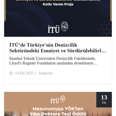
İTÜ’de Türkiye'nin Denizcilik
Sektöründeki Emniyet ve Sürdürülebilirlik
Standartlarına Katkı Veren Proje
İstanbul Teknik Üniversitesi Denizcilik Fakültesinde,
Lloyd's Register Foundation tarafından desteklenen
"Türkiye'nin Güvenli ve Sürdürülebilir Yaklaşımı için
Gemi Geri Dönüşüm Risk Çerçevesi” projesi kapsamında
14 Eki 2025
Araştırma
önemli bir araştırma gerçekleştiriliyor.
13
Eki