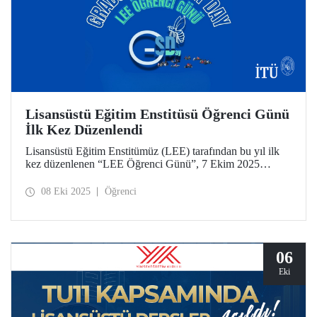
Lisansüstü Eğitim Enstitüsü Öğrenci Günü
İlk Kez Düzenlendi
Lisansüstü Eğitim Enstitümüz (LEE) tarafından bu yıl ilk
kez düzenlenen “LEE Öğrenci Günü”, 7 Ekim 2025
tarihinde Süleyman Demirel Kültür Merkezimizde
(SDKM) düzenlendi.
08 Eki 2025
Öğrenci
06
Eki