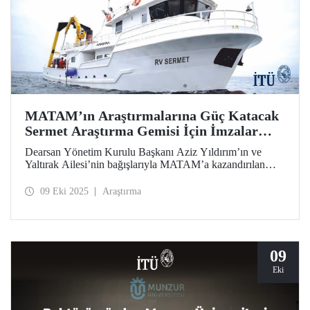
MATAM’ın Araştırmalarına Güç Katacak
Sermet Araştırma Gemisi İçin İmzalar
Atıldı
Dearsan Yönetim Kurulu Başkanı Aziz Yıldırım’ın ve
Yaltırak Ailesi’nin bağışlarıyla MATAM’a kazandırılan
Sermet araştırma gemisinin teslimi için İTÜ Rektörü Prof.
Dr. Hasan Mandal ve MATAM Müdürü Prof. Dr. Cenk
09 Eki 2025
Araştırma
Yaltırak’ın katılımıyla İstanbul Bölge Liman Başkanı
Mustafa Kıran ev sahipliğinde bir imza töreni düzenlendi.
09
Eki