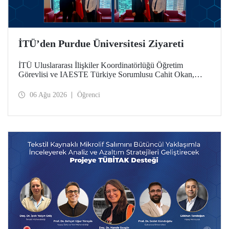
İTÜ’den Purdue Üniversitesi Ziyareti
İTÜ Uluslararası İlişkiler Koordinatörlüğü Öğretim
Görevlisi ve IAESTE Türkiye Sorumlusu Cahit Okan,
akademik ilişkileri ve iş birliğini geliştirmek amacıyla 20-27
Temmuz tarihlerinde ABD’de dünyanın önde gelen
06 Ağu 2026
Öğrenci
araştırma üniversitelerinden Purdue Üniversitesi başta
olmak üzere bir dizi ziyarette bulundu.