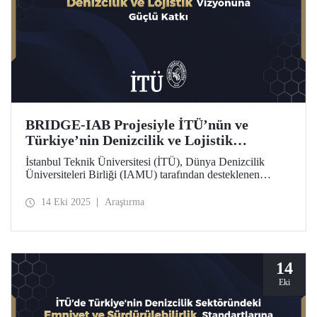
BRIDGE-IAB Projesiyle İTÜ’nün ve
Türkiye’nin Denizcilik ve Lojistik
Vizyonuna Güçlü Katkı
İstanbul Teknik Üniversitesi (İTÜ), Dünya Denizcilik
Üniversiteleri Birliği (IAMU) tarafından desteklenen
“Building Relationships: Innovation and Development for
Global Excellence via Industrial Advisory Board
14 Eki 2025
Araştırma
(BRIDGE-IAB)” başlıklı projede görev alıyor. Nippon
Foundation destekli bu proje, IAMU’nun 2025–2026
dönemine ait Kurumsal Gelişim Projeleri kapsamında
yürütülüyor.
14
Eki