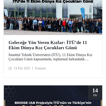
Geleceğe Yön Veren Kızlar: İTÜ’de 11
Ekim Dünya Kız Çocukları Günü
İstanbul Teknik Üniversitesi (İTÜ), 11 Ekim Dünya Kız
Çocukları Günü kapsamında, toplumsal farkındalık
oluşturmak ve kız çocuklarının bilim, teknoloji ve
mühendislik alanlarındaki yerini güçlendirmek amacıyla
14 Eki 2025
Kampüs
“Geleceğe Yön Veren Kızlar” başlıklı özel bir etkinlik
düzenledi.
14
Eki