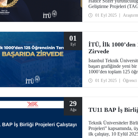
Hatice Sözer yürütücülü
Geliştirme Projeleri (TA
kapsamında desteklenmey
01 Eyl 2025
Araştır
01
İTÜ, İlk 1000’den 
Eyl
Zirvede
İstanbul Teknik Üniversit
başarı grafiğinde yeni bi
1000’den toplam 125 öğre
01 Eyl 2025
Öğrenci
29
TU11 BAP İş Birliğ
Ağu
Teknik Üniversiteler Birl
Projeleri” kapsamında, üye
ilk çalıştay, 10 Eylül 202