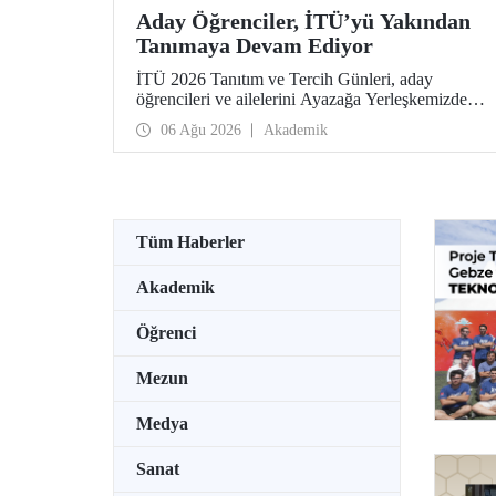
Aday Öğrenciler, İTÜ’yü Yakından
Tanımaya Devam Ediyor
İTÜ 2026 Tanıtım ve Tercih Günleri, aday
öğrencileri ve ailelerini Ayazağa Yerleşkemizde
ağırlamaya devam ediyor. Tanıtım ve Tercih
06 Ağu 2026
Akademik
Günleri 7 Ağustos’ta tamamlanacak, ilgili fakülte
ve birimler adaylara bilgi vermeye devam edecek.
Tüm Haberler
Akademik
Öğrenci
Mezun
Medya
Sanat