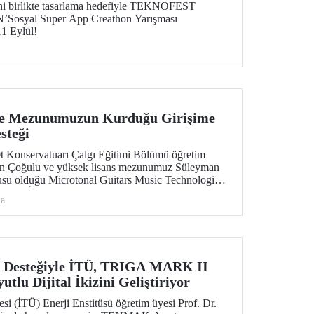
ni birlikte tasarlama hedefiyle TEKNOFEST
N’Sosyal Super App Creathon Yarışması
11 Eylül!
ve Mezunumuzun Kurduğu Girişime
steği
t Konservatuarı Çalgı Eğitimi Bölümü öğretim
an Çoğulu ve yüksek lisans mezunumuz Süleyman
su olduğu Microtonal Guitars Music Technologies
 KOBİ Ar-Ge Başlangıç Destek Programı
ma
e hak kazandı.
esteğiyle İTÜ, TRIGA MARK II
tlu Dijital İkizini Geliştiriyor
esi (İTÜ) Enerji Enstitüsü öğretim üyesi Prof. Dr.