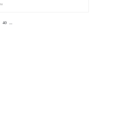
ma
40
...