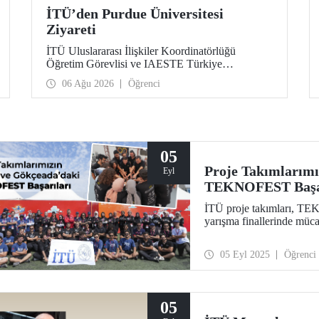
İTÜ’den Purdue Üniversitesi
Ziyareti
İTÜ Uluslararası İlişkiler Koordinatörlüğü
Öğretim Görevlisi ve IAESTE Türkiye
Sorumlusu Cahit Okan, akademik ilişkileri ve iş
06 Ağu 2026
Öğrenci
birliğini geliştirmek amacıyla 20-27 Temmuz
tarihlerinde ABD’de dünyanın önde gelen
araştırma üniversitelerinden Purdue Üniversitesi
başta olmak üzere bir dizi ziyarette bulundu.
05
Proje Takımlarımı
Eyl
TEKNOFEST Başar
İTÜ proje takımları, T
yarışma finallerinde müca
05 Eyl 2025
Öğrenci
05