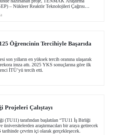
ğünde hazırlanan proje, TENMAK Araştırma
GEP) – Nükleer Reaktör Teknolojileri Çağrısı
e hak kazandı.
ma
125 Öğrencinin Tercihiyle Başarıda
esi son yılların en yüksek tercih oranına ulaşarak
r rekora imza attı. 2025 YKS sonuçlarına göre ilk
nci İTÜ’yü tercih etti.
i Projeleri Çalıştayı
iği (TU11) tarafından başlatılan “TU11 İş Birliği
 üniversitelerden araştırmacıları bir araya getirecek
5 tarihinde çevrim içi olarak gerçekleşecek.