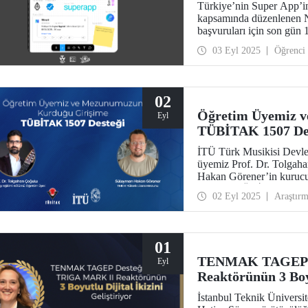
Türkiye’nin Super App’i
kapsamında düzenlenen 
başvuruları için son gün 
03 Eyl 2025
Öğrenci
02
Öğretim Üyemiz 
Eyl
TÜBİTAK 1507 De
İTÜ Türk Musikisi Devle
üyemiz Prof. Dr. Tolgah
Hakan Görener’in kurucu
girişimi, TÜBİTAK 1507
02 Eyl 2025
Araştır
kapsamında desteklenmey
01
TENMAK TAGEP D
Eyl
Reaktörünün 3 Boyu
İstanbul Teknik Üniversit