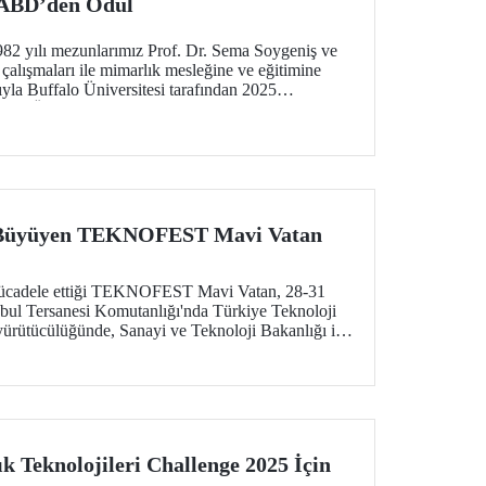
 ABD’den Ödül
2 yılı mezunlarımız Prof. Dr. Sema Soygeniş ve
çalışmaları ile mimarlık mesleğine ve eğitimine
sıyla Buffalo Üniversitesi tarafından 2025
nlar Ödülü’ne layık görüldü.
e Büyüyen TEKNOFEST Mavi Vatan
mücadele ettiği TEKNOFEST Mavi Vatan, 28-31
anbul Tersanesi Komutanlığı'nda Türkiye Teknoloji
yürütücülüğünde, Sanayi ve Teknoloji Bakanlığı ile
ş birliğiyle düzenlendi.
 Teknolojileri Challenge 2025 İçin