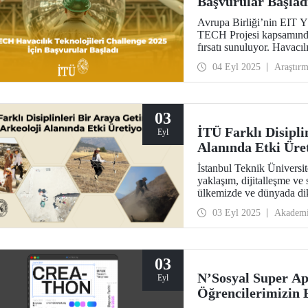
Başvurular Başlad
Avrupa Birliği’nin EIT Y
TECH Projesi kapsamında, 
fırsatı sunuluyor. Havacı
dönemi başladı.
04 Eyl 2025
Araştır
03
İTÜ Farklı Disipli
Eyl
Alanında Etki Üre
İstanbul Teknik Üniversite
yaklaşım, dijitalleşme ve
ülkemizde ve dünyada dik
toplanması, işlenmesi ve d
03 Eyl 2025
Akadem
benimseyen İTÜ, Elmalı 
disiplinlerdeki lisans ve 
03
N’Sosyal Super Ap
Eyl
Öğrencilerimizin 