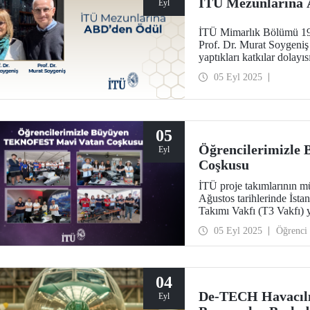
İTÜ Mezunlarına
Eyl
İTÜ Mimarlık Bölümü 198
Prof. Dr. Murat Soygeniş 
yaptıkları katkılar dolayı
Uluslararası Seçkin Mezu
05 Eyl 2025
05
Öğrencilerimizl
Eyl
Coşkusu
İTÜ proje takımlarının 
Ağustos tarihlerinde İst
Takımı Vakfı (T3 Vakfı) 
Millî Savunma Bakanlığı i
05 Eyl 2025
Öğrenci
04
De-TECH Havacılık
Eyl