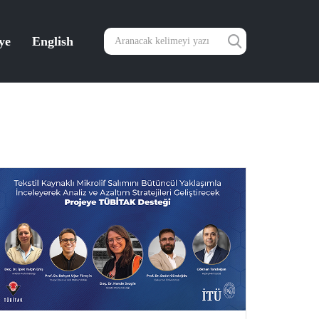
ye
English