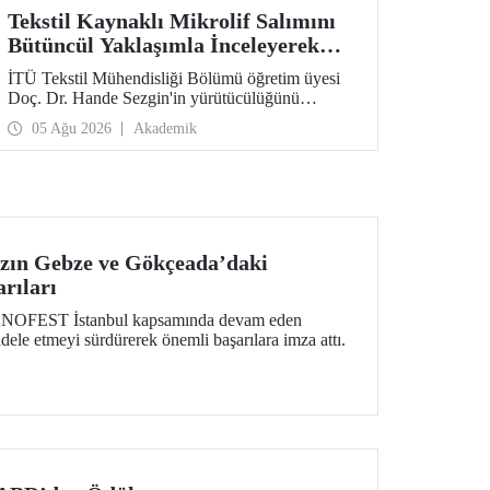
Tekstil Kaynaklı Mikrolif Salımını
Bütüncül Yaklaşımla İnceleyerek
Analiz ve Azaltım Stratejileri
İTÜ Tekstil Mühendisliği Bölümü öğretim üyesi
Geliştirecek Projeye TÜBİTAK
Doç. Dr. Hande Sezgin'in yürütücülüğünü
Desteği
üstlendiği “Sürdürülebilir Pamuk ve Polyester
05 Ağu 2026
Akademik
Esaslı Tekstil Ürünlerinde Kullanım Koşullarına
Bağlı Mikrolif Salımı: Aşınma, UV Maruziyeti ve
Yıkama Döngülerinin Bütünsel Analizi ve
Azaltım Stratejilerinin Geliştirilmesi” başlıklı
proje, TÜBİTAK 2515 – COST Aksiyon Üyeleri
Ar-Ge Destek Programı kapsamında
desteklenmeye hak kazandı.
zın Gebze ve Gökçeada’daki
ıları
EKNOFEST İstanbul kapsamında devam eden
dele etmeyi sürdürerek önemli başarılara imza attı.