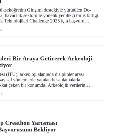
ı
ükseköğretim Girişimi desteğiyle yürütülen De-
havacılık sektörüne yönelik yenilikçi bir iş birliği
lık Teknolojileri Challenge 2025 için başvuru
ma
nleri Bir Araya Getirerek Arkeoloji
tiyor
si (İTÜ), arkeoloji alanında disiplinler arası
 sayısal yöntemlerle yapılan hesaplamalarla
kat çeken bir konumda. Arkeolojik verilerin
eğerlendirilmesinde yenilikçi bir bakış açısı
ik
Saha Okullarıyla ülkemizden ve dünyadan farklı
lisansüstü öğrencilere deneyim kazandırıyor.
p Creathon Yarışması
Başvurusunu Bekliyor