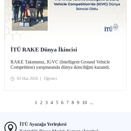
İTÜ RAKE Dünya İkincisi
RAKE Takımımız, IGVC (Intelligent Ground Vehicle
Competition) yarışmasında dünya ikinciliğini kazandı.
03 Haz 2026
Öğrenci
1
2
3
4
5
6
7
8
9
10
...
İTÜ Ayazağa Yerleşkesi