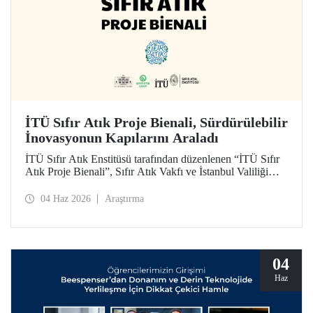
İTÜ Sıfır Atık Proje Bienali, Sürdürülebilir
İnovasyonun Kapılarını Araladı
İTÜ Sıfır Atık Enstitüsü tarafından düzenlenen “İTÜ Sıfır
Atık Proje Bienali”, Sıfır Atık Vakfı ve İstanbul Valiliği
koordinasyonundaki Sıfır Atık Haftası etkinlikleri
kapsamında 3 Haziran 2026’da İTÜ Süleyman Demirel
04 Haz 2026
Araştırma
Kültür Merkezi’nde hayata geçirildi.
04
Haz