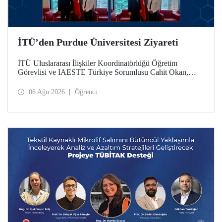
İTÜ’den Purdue Üniversitesi Ziyareti
İTÜ Uluslararası İlişkiler Koordinatörlüğü Öğretim
Görevlisi ve IAESTE Türkiye Sorumlusu Cahit Okan,
akademik ilişkileri ve iş birliğini geliştirmek amacıyla 20-27
Temmuz tarihlerinde ABD’de dünyanın önde gelen
06 Ağu 2026
Öğrenci
araştırma üniversitelerinden Purdue Üniversitesi başta
olmak üzere bir dizi ziyarette bulundu.