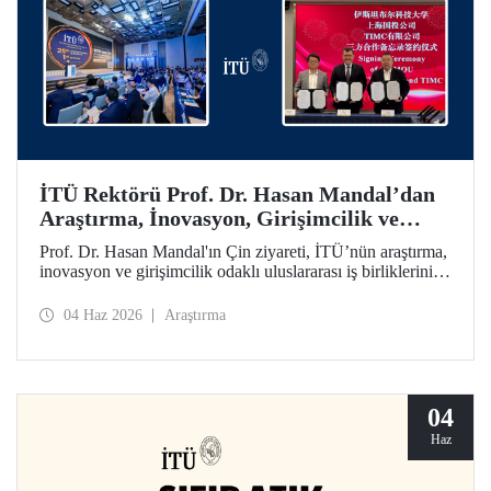
İTÜ Rektörü Prof. Dr. Hasan Mandal’dan
Araştırma, İnovasyon, Girişimcilik ve
Teknoloji Odaklı Uluslararası İş
Prof. Dr. Hasan Mandal'ın Çin ziyareti, İTÜ’nün araştırma,
Birliklerini Güçlendiren Çin Ziyareti
inovasyon ve girişimcilik odaklı uluslararası iş birliklerini
ileriye taşımayı hedefledi. Bu kapsamda Shanghai State-
owned Capital Investment Co. (SSCI) ve TIMC ile İTÜ
04 Haz 2026
Araştırma
arasında bir mutabakat zaptı da imzalandı.
04
Haz