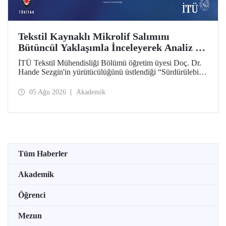
Tekstil Kaynaklı Mikrolif Salımını
Bütüncül Yaklaşımla İnceleyerek Analiz ve
Azaltım Stratejileri Geliştirecek Projeye
İTÜ Tekstil Mühendisliği Bölümü öğretim üyesi Doç. Dr.
TÜBİTAK Desteği
Hande Sezgin'in yürütücülüğünü üstlendiği “Sürdürülebilir
Pamuk ve Polyester Esaslı Tekstil Ürünlerinde Kullanım
Koşullarına Bağlı Mikrolif Salımı: Aşınma, UV Maruziyeti
05 Ağu 2026
Akademik
ve Yıkama Döngülerinin Bütünsel Analizi ve Azaltım
Stratejilerinin Geliştirilmesi” başlıklı proje, TÜBİTAK
2515 – COST Aksiyon Üyeleri Ar-Ge Destek Programı
kapsamında desteklenmeye hak kazandı.
Tüm Haberler
Akademik
Öğrenci
Mezun