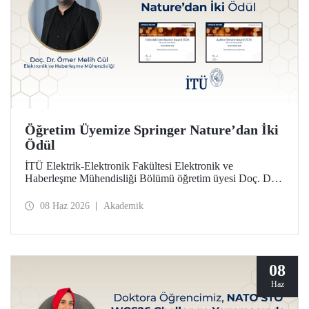
Öğretim Üyemize Springer Nature’dan İki
Ödül
İTÜ Elektrik-Elektronik Fakültesi Elektronik ve
Haberleşme Mühendisliği Bölümü öğretim üyesi Doç. Dr.
Ömer Melih Gül, Springer Nature yayın grubunun verdiği
“Editor of Distinction Awards” kapsamında iki ödüle layık
08 Haz 2026
Akademik
görüldü.
08
Haz