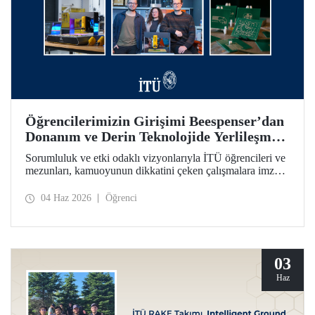
Öğrencilerimizin Girişimi Beespenser’dan
Donanım ve Derin Teknolojide Yerlileşme
İçin Dikkat Çekici Hamle
Sorumluluk ve etki odaklı vizyonlarıyla İTÜ öğrencileri ve
mezunları, kamuoyunun dikkatini çeken çalışmalara imza
atmayı sürdürüyor. Bir fikrin projeden ve girişime dönüşme
yolculuğunun somutlaşan örnekleri arasında Beespenser de
04 Haz 2026
Öğrenci
yer alıyor. İTÜ’lülerin girişimi, Avrupa pazarına uzanma
hedefiyle devre kartı basan yerli baskı makineleri üretiyor.
03
Haz