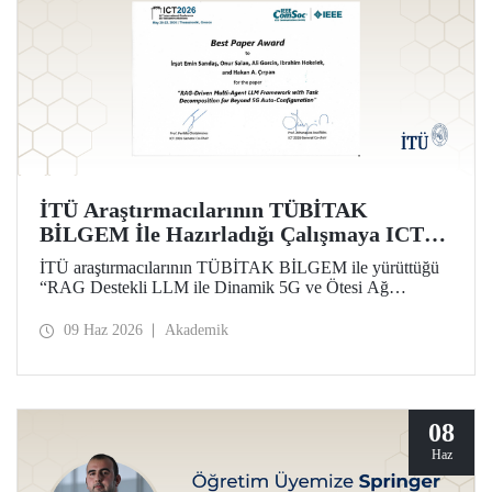
İTÜ Araştırmacılarının TÜBİTAK
BİLGEM İle Hazırladığı Çalışmaya ICT
2026’da En İyi Bildiri Ödülü
İTÜ araştırmacılarının TÜBİTAK BİLGEM ile yürüttüğü
“RAG Destekli LLM ile Dinamik 5G ve Ötesi Ağ
Yönetimi” projesi kapsamında hazırlanan çalışma, 32’nci
Uluslararası Telekomünikasyon Konferansı (ICT 2026)
09 Haz 2026
Akademik
kapsamında “Best Paper Award” ödülüne layık görüldü.
08
Haz