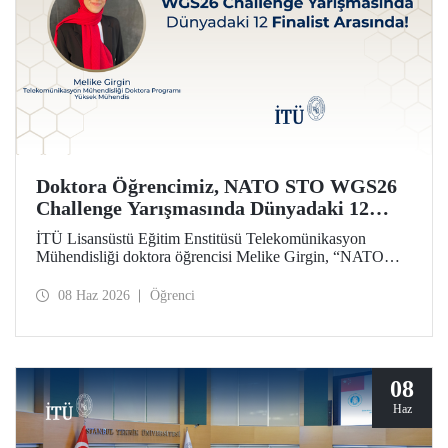
Doktora Öğrencimiz, NATO STO WGS26
Challenge Yarışmasında Dünyadaki 12
Finalist Arasında!
İTÜ Lisansüstü Eğitim Enstitüsü Telekomünikasyon
Mühendisliği doktora öğrencisi Melike Girgin, “NATO
STO Women & Girls in Science 2026 (WGS26)
Challenge” yarışmasında finalist olmaya hak kazandı.
08 Haz 2026
Öğrenci
08
Haz