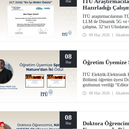
İTÜ Araştırmacı
Haz
Hazırladığı Çalışm
Ödülü
İTÜ araştırmacılarının
LLM ile Dinamik 5G ve Ö
çalışma, 32’nci Uluslara
kapsamında “Best Paper 
09 Haz 2026
Akadem
08
Öğretim Üyemize 
Haz
İTÜ Elektrik-Elektronik 
Bölümü öğretim üyesi Do
grubunun verdiği “Editor
görüldü.
08 Haz 2026
Akadem
08
Doktora Öğrenci
Haz