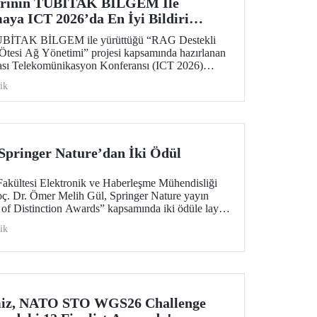
larının TÜBİTAK BİLGEM İle
aya ICT 2026’da En İyi Bildiri
 TÜBİTAK BİLGEM ile yürüttüğü “RAG Destekli
tesi Ağ Yönetimi” projesi kapsamında hazırlanan
rası Telekomünikasyon Konferansı (ICT 2026)
Award” ödülüne layık görüldü.
ik
Springer Nature’dan İki Ödül
Fakültesi Elektronik ve Haberleşme Mühendisliği
ç. Dr. Ömer Melih Gül, Springer Nature yayın
 of Distinction Awards” kapsamında iki ödüle layık
ik
miz, NATO STO WGS26 Challenge