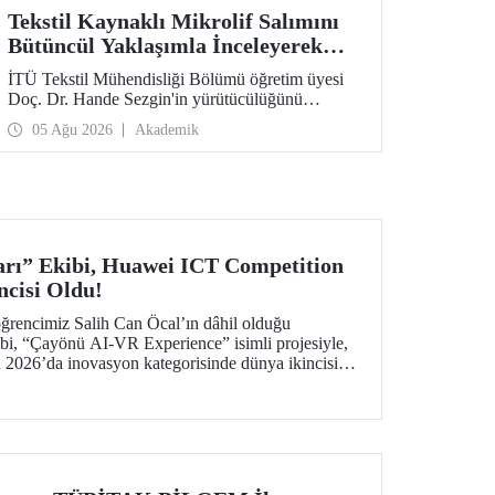
Tekstil Kaynaklı Mikrolif Salımını
Bütüncül Yaklaşımla İnceleyerek
Analiz ve Azaltım Stratejileri
İTÜ Tekstil Mühendisliği Bölümü öğretim üyesi
Geliştirecek Projeye TÜBİTAK
Doç. Dr. Hande Sezgin'in yürütücülüğünü
Desteği
üstlendiği “Sürdürülebilir Pamuk ve Polyester
05 Ağu 2026
Akademik
Esaslı Tekstil Ürünlerinde Kullanım Koşullarına
Bağlı Mikrolif Salımı: Aşınma, UV Maruziyeti ve
Yıkama Döngülerinin Bütünsel Analizi ve
Azaltım Stratejilerinin Geliştirilmesi” başlıklı
proje, TÜBİTAK 2515 – COST Aksiyon Üyeleri
Ar-Ge Destek Programı kapsamında
desteklenmeye hak kazandı.
rı” Ekibi, Huawei ICT Competition
ncisi Oldu!
ğrencimiz Salih Can Öcal’ın dâhil olduğu
bi, “Çayönü AI-VR Experience” isimli projesiyle,
2026’da inovasyon kategorisinde dünya ikincisi