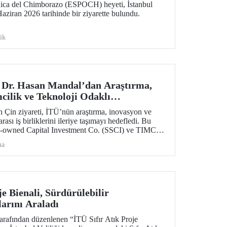
nica del Chimborazo (ESPOCH) heyeti, İstanbul
aziran 2026 tarihinde bir ziyarette bulundu.
ik
 Dr. Hasan Mandal’dan Araştırma,
cilik ve Teknoloji Odaklı
rliklerini Güçlendiren Çin Ziyareti
n Çin ziyareti, İTÜ’nün araştırma, inovasyon ve
arası iş birliklerini ileriye taşımayı hedefledi. Bu
-owned Capital Investment Co. (SSCI) ve TIMC
bakat zaptı da imzalandı.
ma
je Bienali, Sürdürülebilir
arını Araladı
tarafından düzenlenen “İTÜ Sıfır Atık Proje