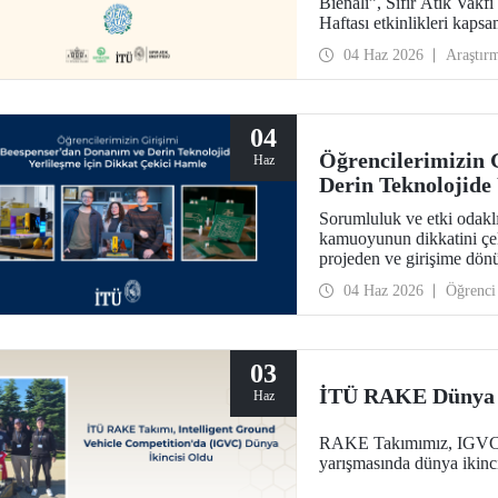
Bienali”, Sıfır Atık Vakfı
Haftası etkinlikleri ka
Kültür Merkezi’nde hayata
04 Haz 2026
Araştır
04
Öğrencilerimizin 
Haz
Derin Teknolojide
Sorumluluk ve etki odaklı
kamuoyunun dikkatini çek
projeden ve girişime dön
Beespenser de yer alıyor.
04 Haz 2026
Öğrenci
hedefiyle devre kartı basa
03
İTÜ RAKE Dünya İ
Haz
RAKE Takımımız, IGVC (I
yarışmasında dünya ikinci