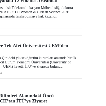
adaki 12 Finalist Arasında!
nstitüsü Telekomünikasyon Mühendisliği doktora
n, “NATO STO Women & Girls in Science 2026
şmasında finalist olmaya hak kazandı.
 ve Tek Afet Üniversitesi UEM’den
la Çin’deki yükseköğretim kurumları arasında bir ilk
Acil Durum Yönetimi Üniversitesi (University of
 UEM) heyeti, İTÜ’ye ziyarette bulundu.
ik
Bilimleri Alanındaki Öncü
OCH’tan İTÜ’ye Ziyaret