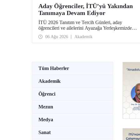
Aday Öğrenciler, İTÜ’yü Yakından
Tanımaya Devam Ediyor
İTÜ 2026 Tanıtım ve Tercih Günleri, aday
öğrencileri ve ailelerini Ayazağa Yerleşkemizde
ağırlamaya devam ediyor. Tanıtım ve Tercih
06 Ağu 2026
Akademik
Günleri 7 Ağustos’ta tamamlanacak, ilgili fakülte
ve birimler adaylara bilgi vermeye devam edecek.
Tüm Haberler
Akademik
Öğrenci
Mezun
Medya
Sanat