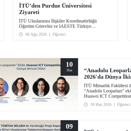
İTÜ’den Purdue Üniversitesi
Ziyareti
İTÜ Uluslararası İlişkiler Koordinatörlüğü
Öğretim Görevlisi ve IAESTE Türkiye
Sorumlusu Cahit Okan, akademik ilişkileri ve iş
06 Ağu 2026
Öğrenci
birliğini geliştirmek amacıyla 20-27 Temmuz
tarihlerinde ABD’de dünyanın önde gelen
araştırma üniversitelerinden Purdue Üniversitesi
başta olmak üzere bir dizi ziyarette bulundu.
10
“Anadolu Leoparla
Haz
2026'da Dünya İki
İTÜ Mimarlık Fakültesi ö
“Anadolu Leoparları” eki
Huawei ICT Competition 
oldu.
10 Haz 2026
Öğrenci
09