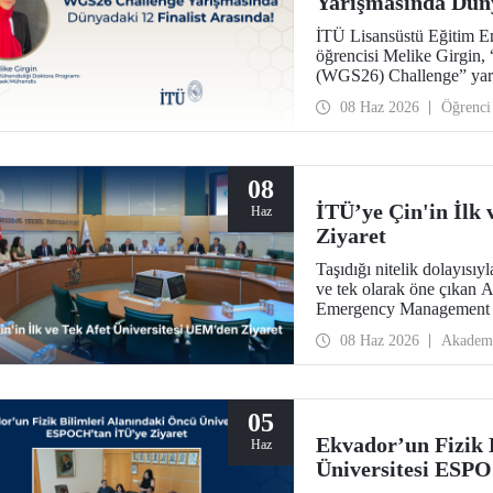
Yarışmasında Düny
İTÜ Lisansüstü Eğitim E
öğrencisi Melike Girgi
(WGS26) Challenge” yarı
08 Haz 2026
Öğrenci
08
İTÜ’ye Çin'in İlk
Haz
Ziyaret
Taşıdığı nitelik dolayısıy
ve tek olarak öne çıkan 
Emergency Management –
08 Haz 2026
Akadem
05
Ekvador’un Fizik 
Haz
Üniversitesi ESP