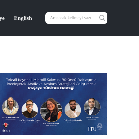
ye
English