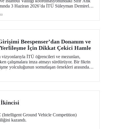
 ve İstanbul Valiliği koordinasyonundaki Sıfır Atık
psamında 3 Haziran 2026’da İTÜ Süleyman Demirel
 geçirildi.
ma
Girişimi Beespenser’dan Donanım ve
 Yerlileşme İçin Dikkat Çekici Hamle
 vizyonlarıyla İTÜ öğrencileri ve mezunları,
en çalışmalara imza atmayı sürdürüyor. Bir fikrin
üşme yolculuğunun somutlaşan örnekleri arasında
 İTÜ’lülerin girişimi, Avrupa pazarına uzanma
n yerli baskı makineleri üretiyor.
kincisi
ntelligent Ground Vehicle Competition)
liğini kazandı.