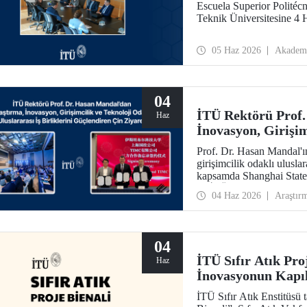
Escuela Superior Politéc
Teknik Üniversitesine 4 H
05 Haz 2026
Akadem
04
İTÜ Rektörü Prof.
Haz
İnovasyon, Girişim
Uluslararası İş Bi
Prof. Dr. Hasan Mandal'ı
girişimcilik odaklı uluslar
kapsamda Shanghai State
ile İTÜ arasında bir muta
04 Haz 2026
Araştır
04
İTÜ Sıfır Atık Pro
Haz
İnovasyonun Kapıl
İTÜ Sıfır Atık Enstitüsü 