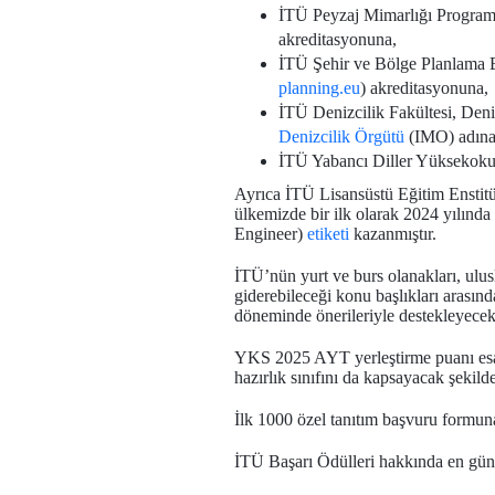
İTÜ Peyzaj Mimarlığı Programı
akreditasyonuna,
İTÜ Şehir ve Bölge Planlama 
planning.eu
) akreditasyonuna,
İTÜ Denizcilik Fakültesi, Den
Denizcilik Örgütü
(IMO) adına 
İTÜ Yabancı Diller Yüksekoku
Ayrıca İTÜ Lisansüstü Eğitim Enstitü
ülkemizde bir ilk olarak 2024 yılında 
Engineer)
etiketi
kazanmıştır.
İTÜ’nün yurt ve burs olanakları, ulus
giderebileceği konu başlıkları arası
döneminde önerileriyle destekleyecek
YKS 2025 AYT yerleştirme puanı esas a
hazırlık sınıfını da kapsayacak şekild
İlk 1000 özel tanıtım başvuru formun
İTÜ Başarı Ödülleri hakkında en günc