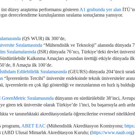
n üst düzey araştırma performansı gösteren
A1 grubunda yer alan
İTÜ’nü
gın derecelendirme kuruluşlarının sıralama sonuçlarına yansıyor.
alamasında
(QS WUR) ilk 300’de,
versite Sıralamasında
“Mühendislik ve Teknoloji” alanında dünyada 79
lim Sıralamalarında
(ISR) dünyada 76’ncı, Türkiye’deki devlet üniversite
Sürdürülebilir Kalkınma Amaçları açısından ürettiği etkiyle dünyada il
50’de, 8 Amaçta ilk 100’de.
tihdam Edilebilirlik Sıralamasında
(GEURS) dünyada 204’üncü sırada y
an
“İşverenlerin Tercihi” üniversite endeksinde teknik üniversiteler aras
 işverenlerin en çok ilgi gösterdiği ve mezunlarının en hızlı iş bulduğ
 GreenMetric Sıralamasında
dünyanın en sürdürülebilir 38’inci, Avrup
 giren tek üniversite olarak Türkiye’de 1'inci, bu başarısıyla ardı ardın
ıkta ve tanınırlıktaki akreditasyonlarla öğrencilerine evrensel nitelikl
s programı,
ABET EAC
(Mühendislik Akreditasyon Komisyonu;
https
ABD Ulusal Mimarlık Akreditasyon Kurulu; (
https://www.naab.org
)