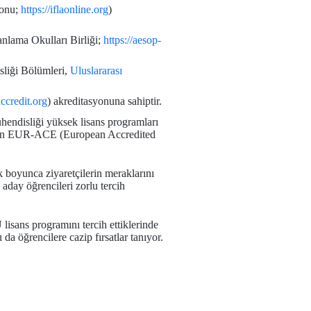
yonu;
https://iflaonline.org
)
lama Okulları Birliği;
https://aesop-
sliği Bölümleri,
Uluslararası
accredit.org
) akreditasyonuna sahiptir.
endisliği yüksek lisans programları
an EUR-ACE (European Accredited
k boyunca ziyaretçilerin meraklarını
aday öğrencileri zorlu tercih
lisans programını tercih ettiklerinde
da öğrencilere cazip fırsatlar tanıyor.