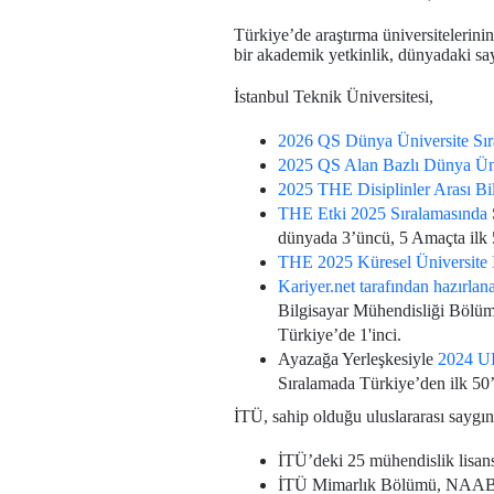
Türkiye’de araştırma üniversitelerini
bir akademik yetkinlik, dünyadaki say
İstanbul Teknik Üniversitesi,
2026 QS Dünya Üniversite Sır
2025 QS Alan Bazlı Dünya Üni
2025 THE Disiplinler Arası Bi
THE Etki 2025 Sıralamasında
dünyada 3’üncü, 5 Amaçta ilk 
THE 2025 Küresel Üniversite İs
Kariyer.net tarafından hazırlan
Bilgisayar Mühendisliği Bölümü,
Türkiye’de 1'inci.
Ayazağa Yerleşkesiyle
2024 UI
Sıralamada Türkiye’den ilk 50’ye
İTÜ, sahip olduğu uluslararası saygınl
İTÜ’deki 25 mühendislik lisan
İTÜ Mimarlık Bölümü, NAAB (