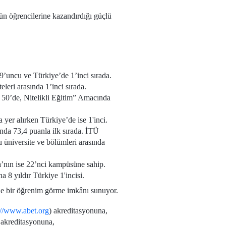
n öğrencilerine kazandırdığı güçlü
’uncu ve Türkiye’de 1’inci sırada.
leri arasında 1’inci sırada.
k 50’de, Nitelikli Eğitim” Amacında
er alırken Türkiye’de ise 1'inci.
ında 73,4 puanla ilk sırada. İTÜ
u üniversite ve bölümleri arasında
a’nın ise 22’nci kampüsüne sahip.
a 8 yıldır Türkiye 1'incisi.
erde bir öğrenim görme imkânı sunuyor.
://www.abet.org
) akreditasyonuna,
 akreditasyonuna,