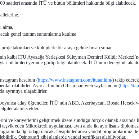
.00 saatleri arasında İTÜ ve bütün bölümleri hakkında bilgi alabilecek.
ailelerine,
i alma,
acak genel tanıtım sunumlarına katılma,
proje takımları ve kulüplerle bir araya gelme fırsatı sunan
’nin kalbi İTÜ Ayazağa Yerleşkesi Süleyman Demirel Kültür Merkezi
aylar bölümleri yerinde görüp bilgi alabilecek. İTÜ’nün deneyimli aka
Instagram hesabını (
https://www.instagram.com/itutanitim/
) takip edere
berdar olabilirler. Ayrıca Tanıtım Ofisimizin web sayfasından (
https://tan
a ayrıntıya ulaşabilirler.
boyunca aday öğrenciler, İTÜ’nün ABD, Azerbaycan, Bosna Hersek ve 
giler alabilecekler.
ini ve kariyerlerini geliştirmek üzere sunduğu birçok olanak arasında lis
ri teşvik eden Mikrokredi uygulaması, aynı anda iki ayrı lisans diplomas
ramı da ilgi odağı olacak. Disiplinler arası yandal programlarımız ile 
ilirlik, Oşinografi gibi alanlarda yandal sertifikası alabiliyorlar.