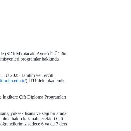
’nde (SDKM) atacak. Ayrıca İTÜ’nün
demisyenleri programlar hakkında
k İTÜ 2025 Tanıtım ve Tercih
itim.itu.edu.tr/
) İTÜ’deki akademik
İngiltere Çift Diploma Programları
ans, yüksek lisans ve stajı bir arada
ı alma hakkı kazanabilecekleri Çift
öğrencilerimiz sadece 6 ya da 7 ders