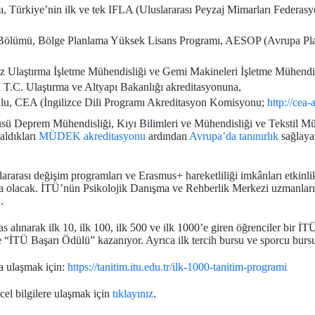
, Türkiye’nin ilk ve tek IFLA (Uluslararası Peyzaj Mimarları Federas
Bölümü, Bölge Planlama Yüksek Lisans Programı, AESOP (Avrupa Plan
iz Ulaştırma İşletme Mühendisliği ve Gemi Makineleri İşletme Mühendi
T.C. Ulaştırma ve Altyapı Bakanlığı akreditasyonuna,
lu, CEA (İngilizce Dili Programı Akreditasyon Komisyonu;
http://cea-
sü Deprem Mühendisliği, Kıyı Bilimleri ve Mühendisliği ve Tekstil Müh
aldıkları
MÜDEK akreditasyonu
ardından
Avrupa’da tanınırlık
sağlay
lararası değişim programları ve Erasmus+ hareketliliği imkânları etkinli
nda olacak. İTÜ’nün Psikolojik Danışma ve Rehberlik Merkezi uzmanları 
.
lınarak ilk 10, ilk 100, ilk 500 ve ilk 1000’e giren öğrenciler bir İTÜ 
e “İTÜ Başarı Ödülü” kazanıyor. Ayrıca ilk tercih bursu ve sporcu bursu 
a ulaşmak için:
https://tanitim.itu.edu.tr/ilk-1000-tanitim-programi
el bilgilere ulaşmak için
tıklayınız
.