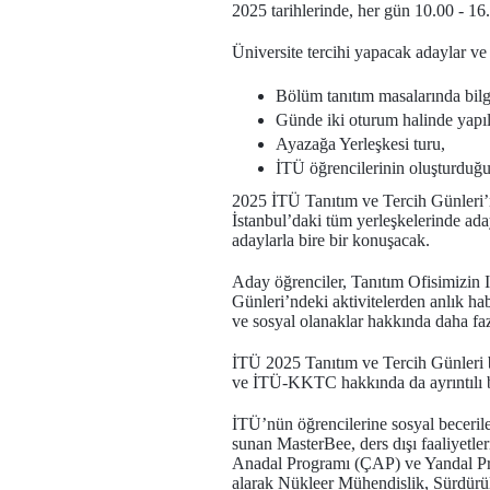
2025 tarihlerinde, her gün 10.00 - 16
Üniversite tercihi yapacak adaylar ve 
Bölüm tanıtım masalarında bilg
Günde iki oturum halinde yapıl
Ayazağa Yerleşkesi turu,
İTÜ öğrencilerinin oluşturduğu 
2025 İTÜ Tanıtım ve Tercih Günleri
İstanbul’daki tüm yerleşkelerinde ad
adaylarla bire bir konuşacak.
Aday öğrenciler, Tanıtım Ofisimizin 
Günleri’ndeki aktivitelerden anlık ha
ve sosyal olanaklar hakkında daha fazl
İTÜ 2025 Tanıtım ve Tercih Günleri 
ve İTÜ-KKTC hakkında da ayrıntılı bil
İTÜ’nün öğrencilerine sosyal beceriler
sunan MasterBee, ders dışı faaliyetle
Anadal Programı (ÇAP) ve Yandal Prog
alarak Nükleer Mühendislik, Sürdürüleb