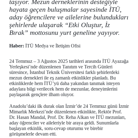
taşıyor. Mezun derneklerinin desteğiyle
hayata geçen buluşmalar sayesinde İTÜ,
aday öğrencilere ve ailelerine bulundukları
şehirlerde ulaşarak “Etki Oluştur, İz
Bırak” mottosunu yurt geneline yayıyor.
Haber:
İTÜ Medya ve İletişim Ofisi
24 Temmuz – 3 Ağustos 2025 tarihleri arasında İTÜ Ayazağa
Yerleşkesi’nde düzenlenen Tanıtım ve Tercih Günleri
süresince, İstanbul Teknik Üniversitesi farklı şehirlerdeki
mezun dernekleri ile eş zamanlı etkinlikler planladı. Bu
etkinliklerde hem İTÜ’yü daha yakından tanımak isteyen
adaylara bilgi verilecek hem de mezunlar, deneyimlerini
paylaşarak gençlere ilham oluyor.
Anadolu’daki ilk durak olan İzmir’de 24 Temmuz günü İzmir
Mimarlık Merkezi’nde düzenlenen etkinlikte, Rektör Prof.
Dr. Hasan Mandal, Prof. Dr. Reha Alkan ve İTÜ mezunları,
aday öğrenciler ve aileleriyle bir araya geldi. Sunumlarla
başlayan etkinlik, soru-cevap oturumu ve birebir
görüşmelerle devam etti.