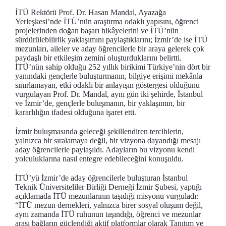
İTÜ Rektörü Prof. Dr. Hasan Mandal, Ayazağa
Yerleşkesi’nde İTÜ’nün araştırma odaklı yapısını, öğrenci
projelerinden doğan başarı hikâyelerini ve İTÜ’nün
sürdürülebilirlik yaklaşımını paylaştıklarını; İzmir’de ise İTÜ
mezunları, aileler ve aday öğrencilerle bir araya gelerek çok
paydaşlı bir etkileşim zemini oluşturduklarını belirtti.
İTÜ’nün sahip olduğu 252 yıllık birikimi Türkiye’nin dört bir
yanındaki gençlerle buluşturmanın, bilgiye erişimi mekânla
sınırlamayan, etki odaklı bir anlayışın göstergesi olduğunu
vurgulayan Prof. Dr. Mandal, aynı gün iki şehirde, İstanbul
ve İzmir’de, gençlerle buluşmanın, bir yaklaşımın, bir
kararlılığın ifadesi olduğuna işaret etti.
İzmir buluşmasında geleceği şekillendiren tercihlerin,
yalnızca bir sıralamaya değil, bir vizyona dayandığı mesajı
aday öğrencilerle paylaşıldı. Adayların bu vizyonu kendi
yolculuklarına nasıl entegre edebileceğini konuşuldu.
İTÜ’yü İzmir’de aday öğrencilerle buluşturan İstanbul
Teknik Üniversiteliler Birliği Derneği İzmir Şubesi, yaptığı
açıklamada İTÜ mezunlarının taşıdığı misyonu vurguladı:
“İTÜ mezun dernekleri, yalnızca birer sosyal oluşum değil,
aynı zamanda İTÜ ruhunun taşındığı, öğrenci ve mezunlar
arası bağların güçlendiği aktif platformlar olarak Tanıtım ve