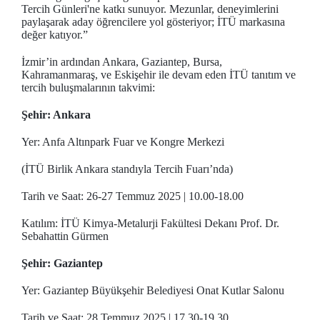
Tercih Günleri'ne katkı sunuyor. Mezunlar, deneyimlerini
paylaşarak aday öğrencilere yol gösteriyor; İTÜ markasına
değer katıyor.”
İzmir’in ardından Ankara, Gaziantep, Bursa,
Kahramanmaraş, ve Eskişehir ile devam eden İTÜ tanıtım ve
tercih buluşmalarının takvimi:
Şehir:
Ankara
Yer: Anfa Altınpark Fuar ve Kongre Merkezi
(İTÜ Birlik Ankara standıyla Tercih Fuarı’nda)
Tarih ve Saat: 26-27 Temmuz 2025 | 10.00-18.00
Katılım: İTÜ Kimya-Metalurji Fakültesi Dekanı Prof. Dr.
Sebahattin Gürmen
Şehir:
Gaziantep
Yer: Gaziantep Büyükşehir Belediyesi Onat Kutlar Salonu
Tarih ve Saat: 28 Temmuz 2025 | 17.30-19.30