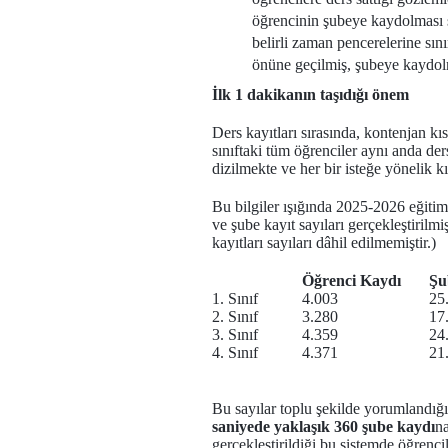
öğrencinin şubeye kaydolması ş
belirli zaman pencerelerine sın
önüne geçilmiş, şubeye kaydolma
İlk 1 dakikanın taşıdığı önem
Ders kayıtları sırasında, kontenjan kı
sınıftaki tüm öğrenciler aynı anda d
dizilmekte ve her bir isteğe yönelik kı
Bu bilgiler ışığında 2025-2026 eğitim
ve şube kayıt sayıları gerçekleştirilm
kayıtları sayıları dâhil edilmemiştir.)
Öğrenci Kaydı
Şu
1. Sınıf
4.003
25
2. Sınıf
3.280
17
3. Sınıf
4.359
24
4. Sınıf
4.371
21
Bu sayılar toplu şekilde yorumlandı
saniyede yaklaşık 360 şube kaydı
na
gerçekleştirildiği bu sistemde öğrenci