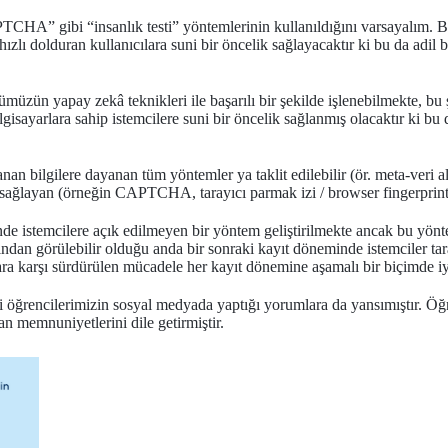
TCHA” gibi “insanlık testi” yöntemlerinin kullanıldığını varsayalım. B
 dolduran kullanıcılara suni bir öncelik sağlayacaktır ki bu da adil b
günümüzün yapay zekâ teknikleri ile başarılı bir şekilde işlenebilmekt
lgisayarlara sahip istemcilere suni bir öncelik sağlanmış olacaktır ki bu 
an bilgilere dayanan tüm yöntemler ya taklit edilebilir (ör. meta-veri al
 sağlayan (örneğin CAPTCHA, tarayıcı parmak izi / browser fingerprin
e istemcilere açık edilmeyen bir yöntem geliştirilmekte ancak bu yönte
fından görülebilir olduğu anda bir sonraki kayıt döneminde istemciler tara
a karşı sürdürülen mücadele her kayıt dönemine aşamalı bir biçimde iyil
leri öğrencilerimizin sosyal medyada yaptığı yorumlara da yansımıştır. Ö
n memnuniyetlerini dile getirmiştir.