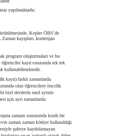
tadır.
ekrar yapılmaktadır.
 yürütülmesinde, Kepler ÖBS’de
r. Zaman kayıpları, kontenjan
aslak program oluşturmaları ve bu
 öğrenciler kayıt esnasında tek tek
k kullanabilmektedir.
lk kayıt) farklı zamanlarda
durumda olan öğrencilere öncelik
i özel derslerin sınıf ayrımı
esi için ayrı zamanlarda
anışma zamanı sonrasında kısıtlı bir
levin zaman zaman kötüye kullanıldığı
nedeniyle şubeye kaydolamayan
i bırakması ve eş zamanlı olarak diğer