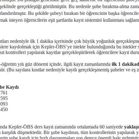
eklinde gerçekleştiği görülmüştür. Bu nedenle şube bırakma-alma zamanl
ırlandırılmıştır. Bu şekilde şubeyi bırakan bir öğrencinin başka öğrencil
k isteyen öğrencilerin eşit şartlarda kayıt sistemini kullanması sağlanm
sıtları nedeniyle ilk 1 dakika içerisinde çok büyük yoğunluk gerçekleşmek
erslere kaydolmak için Kepler-ÖBS’ye istekte bulunduğunda bu istekler
sıt kontrolleri yapılarak kayıtlar gerçekleştirilerek öğrencilere kayıt dur
-öğretim yılı güz dönemi içinde, ilgili kayıt zamanlarında
ilk 1 dakika
iştir. (Bu sayılara kısıtlar nedeniyle kaydı gerçekleşmemiş şubeler ve e
be Kaydı
.761
.595
.093
.450
ğında Kepler-ÖBS ders kayıt zamanında ortalamada 60 saniyede
yaklaş
 karşılık düşmektedir. Bir şube kaydının, tüm kontrollerinin yapılarak 
lerin şube kaydı için hızlı davranmaları son derece önemli hale gelmiştir