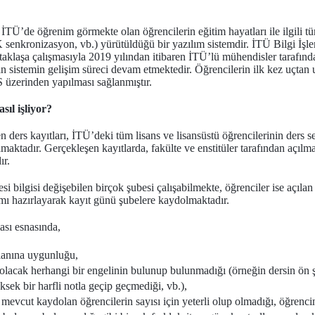
TÜ’de öğrenim görmekte olan öğrencilerin eğitim hayatları ile ilgili tüm
senkronizasyon, vb.) yürütüldüğü bir yazılım sistemdir. İTÜ Bilgi İş
rtaklaşa çalışmasıyla 2019 yılından itibaren İTÜ’lü mühendisler tarafında
 sistemin gelişim süreci devam etmektedir. Öğrencilerin ilk kez uçtan 
 üzerinden yapılması sağlanmıştır.
ıl işliyor?
ders kayıtları, İTÜ’deki tüm lisans ve lisansüstü öğrencilerinin ders se
ktadır. Gerçekleşen kayıtlarda, fakülte ve enstitüler tarafından açılmak
ır.
i bilgisi değişebilen birçok şubesi çalışabilmekte, öğrenciler ise açılan
amı hazırlayarak kayıt günü şubelere kaydolmaktadır.
ası esnasında,
planına uygunluğu,
lacak herhangi bir engelinin bulunup bulunmadığı (örneğin dersin ön şa
sek bir harfli notla geçip geçmediği, vb.),
 mevcut kaydolan öğrencilerin sayısı için yeterli olup olmadığı, öğrenc