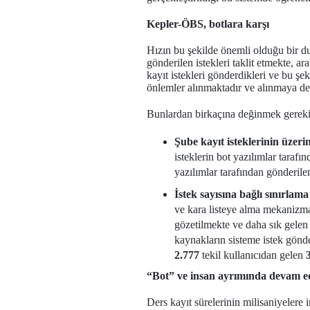
Kepler-ÖBS, botlara karşı
Hızın bu şekilde önemli olduğu bir du
gönderilen istekleri taklit etmekte, a
kayıt istekleri gönderdikleri ve bu şe
önlemler alınmaktadır ve alınmaya de
Bunlardan birkaçına değinmek gereki
Şube kayıt isteklerinin üzer
isteklerin bot yazılımlar taraf
yazılımlar tarafından gönderile
İstek sayısına bağlı sınırlam
ve kara listeye alma mekanizma
gözetilmekte ve daha sık gelen i
kaynakların sisteme istek gönd
2.777
tekil kullanıcıdan gelen
“Bot” ve insan ayrımında
devam ed
Ders kayıt sürelerinin milisaniyelere