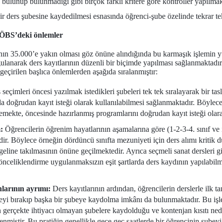
 bulunup bulunmadığı gibi birçok farklı kritere göre kontroller yapılmak
bir ders şubesine kaydedilmesi esnasında öğrenci-şube özelinde tekrar t
r-ÖBS’deki önlemler
nın 35.000’e yakın olması göz önüne alındığında bu karmaşık işlemin
ulanarak ders kayıtlarının düzenli bir biçimde yapılması sağlanmaktadı
 geçirilen başlıca önlemlerden aşağıda sıralanmıştır:
seçimleri öncesi yazılmak istedikleri şubeleri tek tek sıralayarak bir t
a doğrudan kayıt isteği olarak kullanılabilmesi sağlanmaktadır. Böylece
ekte, öncesinde hazırlanmış programlarını doğrudan kayıt isteği olara
:
Öğrencilerin öğrenim hayatlarının aşamalarına göre (1-2-3-4. sınıf ve i
ir. Böylece örneğin dördüncü sınıfta mezuniyeti için ders alımı kritik 
geline takılmasının önüne geçilmektedir. Ayrıca seçmeli sanat dersleri gib
önceliklendirme uygulanmaksızın eşit şartlarda ders kaydının yapılabilm
larının ayrımı:
Ders kayıtlarının ardından, öğrencilerin derslerle ilk t
ubeyi bırakıp başka bir şubeye kaydolma imkânı da bulunmaktadır. Bu iş
in gerçekte ihtiyacı olmayan şubelere kaydolduğu ve kontenjan kısıtı 
lenmiştir. Bu pratiğin genellikle gece geç saatlerde bir öğrencinin şubey