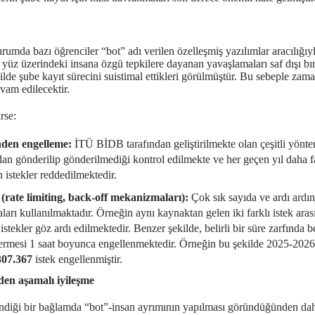
rumda bazı öğrenciler “bot” adı verilen özelleşmiş yazılımlar aracılığı
ra yüz üzerindeki insana özgü tepkilere dayanan yavaşlamaları saf dışı b
kilde şube kayıt sürecini suistimal ettikleri görülmüştür. Bu sebeple zama
vam edilecektir.
rse:
inden engelleme:
İTÜ BİDB tarafından geliştirilmekte olan çeşitli yön
ından gönderilip gönderilmediği kontrol edilmekte ve her geçen yıl daha fa
n istekler reddedilmektedir.
a (rate limiting, back-off mekanizmaları):
Çok sık sayıda ve ardı ardın
ları kullanılmaktadır. Örneğin aynı kaynaktan gelen iki farklı istek ar
stekler göz ardı edilmektedir. Benzer şekilde, belirli bir süre zarfında b
ermesi 1 saat boyunca engellenmektedir. Örneğin bu şekilde 2025-2026 
307.367
istek engellenmiştir.
en aşamalı iyileşme
 indiği bir bağlamda “bot”-insan ayrımının yapılması göründüğünden dah