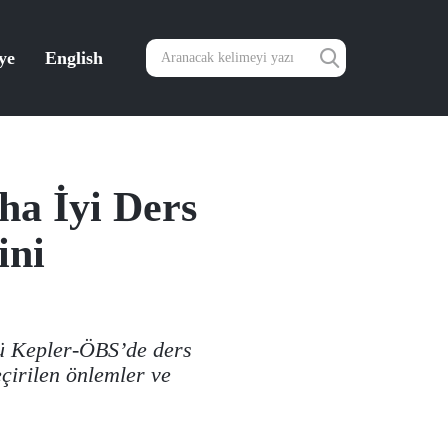
ye
English
ha İyi Ders
ini
ğü Kepler-ÖBS’de ders
çirilen önlemler ve