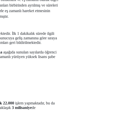
arı birbirinden ayrılmış ve süreleri
erle eş zamanlı hareket etmesinin
ıştır.
tedir. İlk 1 dakikalık sürede ilgili
 sunucuya geliş zamanına göre sıraya
umları geri bildirilmektedir.
da
aşağıda sunulan sayılarda öğrenci
ş zamanlı yürüyen yüksek lisans şube
ık 22.000
işlem yapmaktadır, bu da
yaklaşık
3 milisaniye
de
.