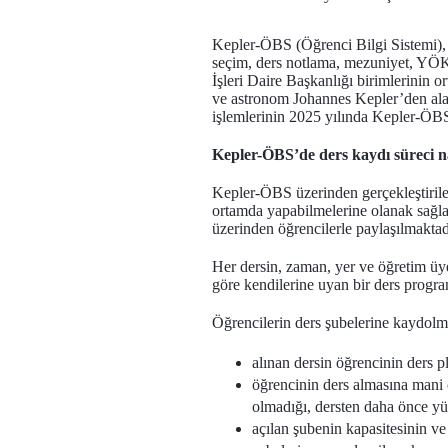
Kepler-ÖBS (Öğrenci Bilgi Sistemi), İ
seçim, ders notlama, mezuniyet, YÖK 
İşleri Daire Başkanlığı birimlerinin o
ve astronom Johannes Kepler’den alan
işlemlerinin 2025 yılında Kepler-ÖBS
Kepler-ÖBS’de ders kaydı süreci nas
Kepler-ÖBS üzerinden gerçekleştirilen 
ortamda yapabilmelerine olanak sağlama
üzerinden öğrencilerle paylaşılmaktad
Her dersin, zaman, yer ve öğretim üyes
göre kendilerine uyan bir ders progr
Öğrencilerin ders şubelerine kaydolm
alınan dersin öğrencinin ders 
öğrencinin ders almasına mani o
olmadığı, dersten daha önce yük
açılan şubenin kapasitesinin ve