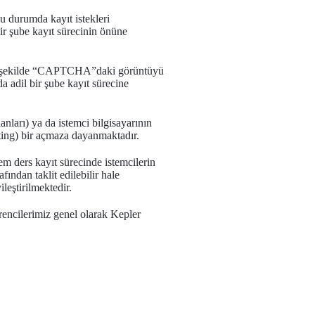
u durumda kayıt istekleri
ir şube kayıt sürecinin önüne
e, bu şekilde “CAPTCHA”daki görüntüyü
da adil bir şube kayıt sürecine
anları) ya da istemci bilgisayarının
ting) bir açmaza dayanmaktadır.
m ders kayıt sürecinde istemcilerin
fından taklit edilebilir hale
eştirilmektedir.
ğrencilerimiz genel olarak Kepler