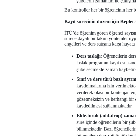
şubelerin zamanları ile çakışma
Bu kontroller her bir öğrencinin her 
Kayıt sürecinin düzeni için Keple
İTÜ’de öğrenim gören öğrenci sayısı
sürece dayalı bir takım yöntemler uyg
engelleri ve ders satışına karşı hayata
Ders taslağı:
Öğrencilerin ders 
taslak programın kayıt esnasınd
şube seçmekle zaman kaybetmem
Sınıf ve ders türü bazlı ayrım
kaydolmalarına izin verilmekted
verilerek olası bir kontenjan en
gözetmeksizin ve herhangi bir 
kaydedilmesi sağlanmaktadır.
Ekle-bırak (add-drop) zaman
süre içinde öğrencilerin bir ş
bilinmektedir. Bazı öğrenciler
öğrencilere ders sattığı gözlem