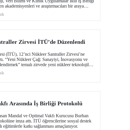
, Veri Bilimi ve Klinik Uygulamalar İkili İş Birliği
den akademisyenleri ve araştırmacıları bir araya
ik
traller Zirvesi İTÜ’de Düzenlendi
esi (İTÜ), 12’nci Nükleer Santraller Zirvesi’ne
tı. “Yeni Nükleer Çağ: Sanayiyi, İnovasyonu ve
lendirmek” temalı zirvede yeni nükleer teknolojiler
ele alındı.
ik
fı Arasında İş Birliği Protokolü
asan Mandal ve Optimal Vakfı Kurucusu Burhan
tokolüne imza attı. İTÜ öğrencilerine sosyal destek
lı eğitimlerle katkı sağlanması amaçlanıyor.