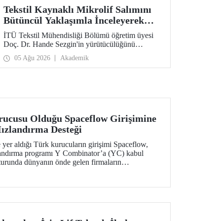
Tekstil Kaynaklı Mikrolif Salımını
Bütüncül Yaklaşımla İnceleyerek
Analiz ve Azaltım Stratejileri
İTÜ Tekstil Mühendisliği Bölümü öğretim üyesi
Geliştirecek Projeye TÜBİTAK
Doç. Dr. Hande Sezgin'in yürütücülüğünü
Desteği
üstlendiği “Sürdürülebilir Pamuk ve Polyester
05 Ağu 2026
Akademik
Esaslı Tekstil Ürünlerinde Kullanım Koşullarına
Bağlı Mikrolif Salımı: Aşınma, UV Maruziyeti ve
Yıkama Döngülerinin Bütünsel Analizi ve
Azaltım Stratejilerinin Geliştirilmesi” başlıklı
proje, TÜBİTAK 2515 – COST Aksiyon Üyeleri
Ar-Ge Destek Programı kapsamında
desteklenmeye hak kazandı.
rucusu Olduğu Spaceflow Girişimine
Hızlandırma Desteği
 yer aldığı Türk kurucuların girişimi Spaceflow,
zlandırma programı Y Combinator’a (YC) kabul
m turunda dünyanın önde gelen firmaların
dolar yatırım aldı.