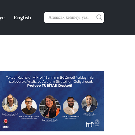
ye
English