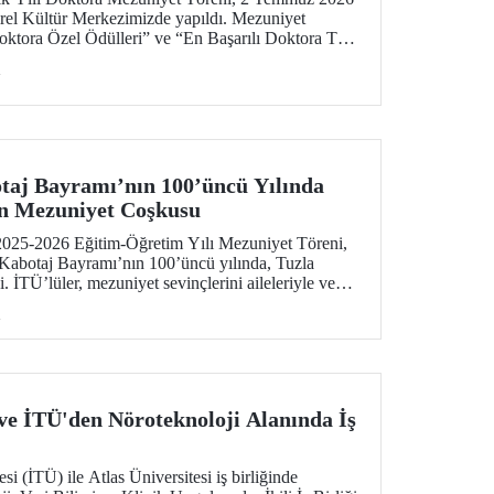
rel Kültür Merkezimizde yapıldı. Mezuniyet
Doktora Özel Ödülleri” ve “En Başarılı Doktora Tez
i
otaj Bayramı’nın 100’üncü Yılında
in Mezuniyet Coşkusu
2025-2026 Eğitim-Öğretim Yılı Mezuniyet Töreni,
Kabotaj Bayramı’nın 100’üncü yılında, Tuzla
 İTÜ’lüler, mezuniyet sevinçlerini aileleriyle ve
enizcilik alanındaki kamu, sivil toplum ve sektör
i
 mezuniyet gururuna tanıklık etti.
 ve İTÜ'den Nöroteknoloji Alanında İş
si (İTÜ) ile Atlas Üniversitesi iş birliğinde