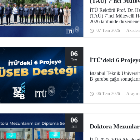
(TAÜ) 7’nci Müteve
İTÜ Rektörü Prof. Dr. H
(TAÜ) 7’nci Mütevelli He
2026 tarihinde düzenlene
Azerbaycan Bilim ve Eği
07 Tem 2026
Akadem
06
İTÜ’deki 6 Projey
Tem
İstanbul Teknik Ünivers
B gurubu çağrı sonuçları
06 Tem 2026
Araştır
06
Doktora Mezunlar
Tem
İTÜ 2025-2026 Akademik