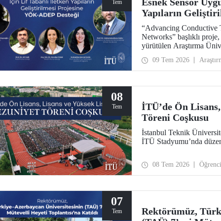
Esnek Sensör Uygul
Tem
Yapıların Gelişti
“Advancing Conductive T
Networks” başlıklı proj
yürütülen Araştırma Üni
desteklenmeye hak kazand
09 Tem 2026
Araştır
Mühendisliği Bölümü öğr
ile Metalurji ve Malzeme
Mohammadreza Nofar ya
08
İTÜ’de Ön Lisans,
Tem
Töreni Coşkusu
İstanbul Teknik Üniversite
İTÜ Stadyumu’nda düzenle
08 Tem 2026
Öğrenc
07
Rektörümüz, Türki
Tem