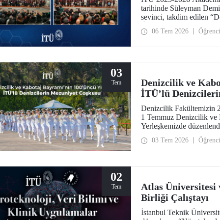
tarihinde Süleyman Demi
sevinci, takdim edilen “
Ödülleri” ile taçlandı.
06 Tem 2026
Öğrenc
03
Denizcilik ve Kab
Tem
İTÜ’lü Denizciler
Denizcilik Fakültemizin 
1 Temmuz Denizcilik ve 
Yerleşkemizde düzenlendi.
hocalarıyla paylaştılar. D
03 Tem 2026
Öğrenc
temsilcileri İTÜ ailesinin
02
Atlas Üniversitesi
Tem
Birliği Çalıştayı
İstanbul Teknik Üniversite