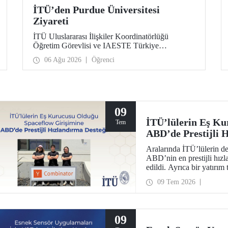
İTÜ’den Purdue Üniversitesi
Ziyareti
İTÜ Uluslararası İlişkiler Koordinatörlüğü
Öğretim Görevlisi ve IAESTE Türkiye
Sorumlusu Cahit Okan, akademik ilişkileri ve iş
06 Ağu 2026
Öğrenci
birliğini geliştirmek amacıyla 20-27 Temmuz
tarihlerinde ABD’de dünyanın önde gelen
araştırma üniversitelerinden Purdue Üniversitesi
başta olmak üzere bir dizi ziyarette bulundu.
09
İTÜ’lülerin Eş Ku
Tem
ABD’de Prestijli 
Aralarında İTÜ’lülerin de
ABD’nin en prestijli hı
edildi. Ayrıca bir yatırı
yöneticilerinden 1 milyon 
09 Tem 2026
09