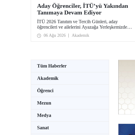
Aday Öğrenciler, İTÜ’yü Yakından
Tanımaya Devam Ediyor
İTÜ 2026 Tanıtım ve Tercih Günleri, aday
öğrencileri ve ailelerini Ayazağa Yerleşkemizde
ağırlamaya devam ediyor. Tanıtım ve Tercih
06 Ağu 2026
Akademik
Günleri 7 Ağustos’ta tamamlanacak, ilgili fakülte
ve birimler adaylara bilgi vermeye devam edecek.
Tüm Haberler
Akademik
Öğrenci
Mezun
Medya
Sanat