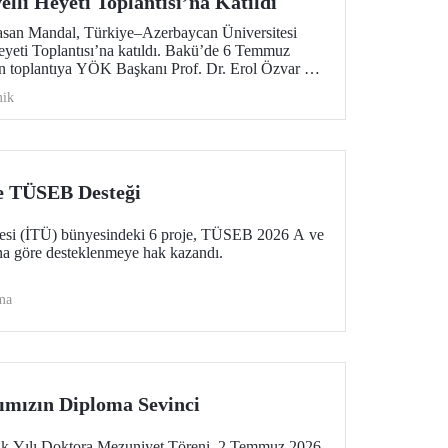
lli Heyeti Toplantısı’na Katıldı
asan Mandal, Türkiye–Azerbaycan Üniversitesi
yeti Toplantısı’na katıldı. Bakü’de 6 Temmuz
n toplantıya YÖK Başkanı Prof. Dr. Erol Özvar ve
tim Bakanı Emin Amrullayev başkanlık etti.
ik
e TÜSEB Desteği
itesi (İTÜ) bünyesindeki 6 proje, TÜSEB 2026 A ve
na göre desteklenmeye hak kazandı.
ma
ımızın Diploma Sevinci
 Yılı Doktora Mezuniyet Töreni, 2 Temmuz 2026