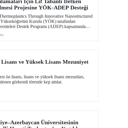
amaları İçin Lif Tabanlı İletken
rilmesi Projesine YÖK-ADEP Desteği
hermoplastics Through Innovative Nanostructured
e, Yükseköğretim Kurulu (YÖK) tarafından
versiteleri Destek Programı (ADEP) kapsamında
ı. Projenin ortak yürütücülüğünü Tekstil
ma
etim üyesi Prof. Dr. Burçak Karagüzel Kayaoğlu
 Mühendisliği Bölümü öğretim üyesi Prof. Dr.
pıyor.
 Lisans ve Yüksek Lisans Mezuniyet
si ön lisans, lisans ve yüksek lisans mezunları,
nen görkemli törende kep attılar.
i
ye–Azerbaycan Üniversitesinin