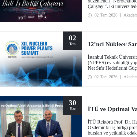
düzenlenen “Nöroteknoloji
Çalıştayı”, iki üniversite
getirdi.
02 Tem 2026
Akadem
02
12’nci Nükleer San
Tem
İstanbul Teknik Üniversit
(NPPES) ev sahipliği yap
Net Sıfır Hedeflerini Güç
ve potansiyel iş birlikleri 
02 Tem 2026
Akadem
30
İTÜ ve Optimal Vak
Haz
İTÜ Rektörü Prof. Dr. H
Özdemir bir iş birliği pro
bursları ve yetkinlik odak