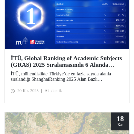
İTÜ, Global Ranking of Academic Subjects
(GRAS) 2025 Sıralamasında 6 Alanda
Türkiye’de Birinci!
İTÜ, mühendislikte Türkiye’de en fazla sayıda alanla
sıralandığı ShanghaiRanking 2025 Alan Bazlı
Sıralamasında (GRAS) yer aldığı 7 alanın 6’sında
Türkiye’de lider konumda. Üniversitemiz dünyada
20 Kas 2025
Akademik
Gemi/Deniz Mühendisliği alanında 30’uncu, İnşaat
Mühendisliği alanında 51-75 aralığında, Gıda Bilimi ve
Teknolojisi ile Okyanus Bilimi alanlarında ise 151-200
aralığında.
18
Kas