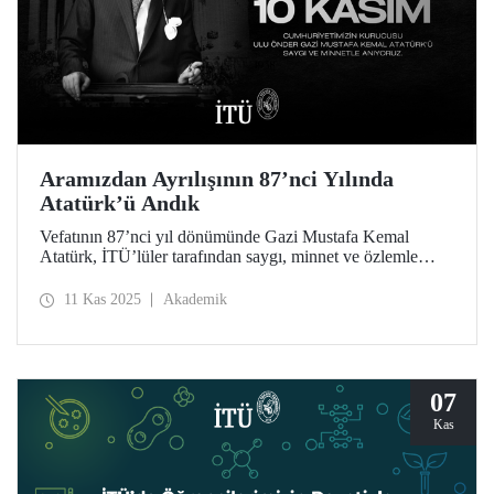
Aramızdan Ayrılışının 87’nci Yılında
Atatürk’ü Andık
Vefatının 87’nci yıl dönümünde Gazi Mustafa Kemal
Atatürk, İTÜ’lüler tarafından saygı, minnet ve özlemle
anıldı.
11 Kas 2025
Akademik
07
Kas