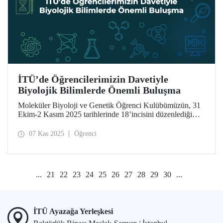
İTÜ’de Öğrencilerimizin Davetiyle
Biyolojik Bilimlerde Önemli Buluşma
Moleküler Biyoloji ve Genetik Öğrenci Kulübümüzün, 31
Ekim-2 Kasım 2025 tarihlerinde 18’incisini düzenlediği
Uluslararası Moleküler Biyoloji ve Genetik Öğrenci
Kongresi uluslararası düzlemde seçkin bilim insanlarını
07 Kas 2025
Öğrenci
ağırladı.
...
21
22
23
24
25
26
27
28
29
30
...
İTÜ Ayazağa Yerleşkesi