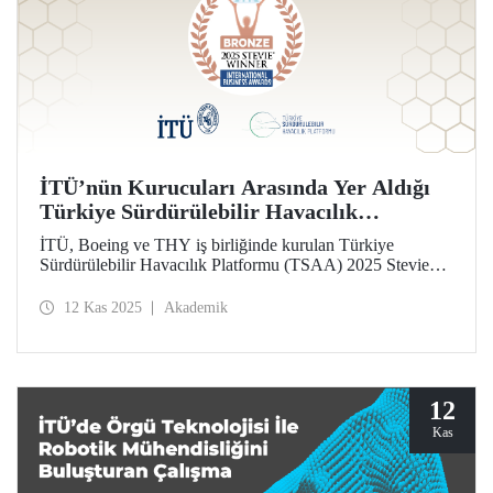
İTÜ’nün Kurucuları Arasında Yer Aldığı
Türkiye Sürdürülebilir Havacılık
Platformu’na (TSAA) Bronz Madalya
İTÜ, Boeing ve THY iş birliğinde kurulan Türkiye
Sürdürülebilir Havacılık Platformu (TSAA) 2025 Stevie
Awards’ta, “En Etkili Sürdürülebilirlik Ortaklığı”
kategorisinde bronz madalya kazandı.
12 Kas 2025
Akademik
12
Kas