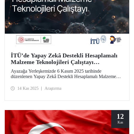
İTÜ’de Yapay Zekâ Destekli Hesaplamalı
Malzeme Teknolojileri Çalıştayı
Düzenlendi
Ayazağa Yerleşkemizde 6 Kasım 2025 tarihinde
düzenlenen Yapay Zekâ Destekli Hesaplamalı Malzeme
Teknolojileri Çalıştayı, lisansüstü seviyesi başta olmak
üzere öğrencilerimizi, araştırmacılarımızı, akademik ve idari
14 Kas 2025
Araştırma
personelimizi bir araya getirdi.
12
Kas