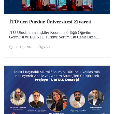
İTÜ’den Purdue Üniversitesi Ziyareti
İTÜ Uluslararası İlişkiler Koordinatörlüğü Öğretim
Görevlisi ve IAESTE Türkiye Sorumlusu Cahit Okan,
akademik ilişkileri ve iş birliğini geliştirmek amacıyla 20-27
Temmuz tarihlerinde ABD’de dünyanın önde gelen
06 Ağu 2026
Öğrenci
araştırma üniversitelerinden Purdue Üniversitesi başta
olmak üzere bir dizi ziyarette bulundu.