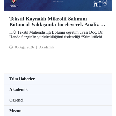
Tekstil Kaynaklı Mikrolif Salımını
Bütüncül Yaklaşımla İnceleyerek Analiz ve
Azaltım Stratejileri Geliştirecek Projeye
İTÜ Tekstil Mühendisliği Bölümü öğretim üyesi Doç. Dr.
TÜBİTAK Desteği
Hande Sezgin'in yürütücülüğünü üstlendiği “Sürdürülebilir
Pamuk ve Polyester Esaslı Tekstil Ürünlerinde Kullanım
Koşullarına Bağlı Mikrolif Salımı: Aşınma, UV Maruziyeti
05 Ağu 2026
Akademik
ve Yıkama Döngülerinin Bütünsel Analizi ve Azaltım
Stratejilerinin Geliştirilmesi” başlıklı proje, TÜBİTAK
2515 – COST Aksiyon Üyeleri Ar-Ge Destek Programı
kapsamında desteklenmeye hak kazandı.
Tüm Haberler
Akademik
Öğrenci
Mezun