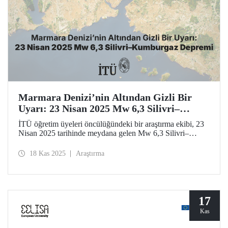
Marmara Denizi’nin Altından Gizli Bir
Uyarı: 23 Nisan 2025 Mw 6,3 Silivri–
Kumburgaz Depremi
İTÜ öğretim üyeleri öncülüğündeki bir araştırma ekibi, 23
Nisan 2025 tarihinde meydana gelen Mw 6,3 Silivri–
Kumburgaz depremi hakkında şimdiye kadarki ilk ve en
ayrıntılı bilimsel incelemeyi gerçekleştirdi. Araştırma
18 Kas 2025
Araştırma
sonuçları, bağımsız bir deprem olmaktan öte daha büyük
bir jeodinamik sürecin parçası olan depremin bir “uyanış
sinyali” olarak Marmara Denizi altından gelebilecek daha
büyük bir tehdide işaret ettiğini gösterdi.
17
Kas