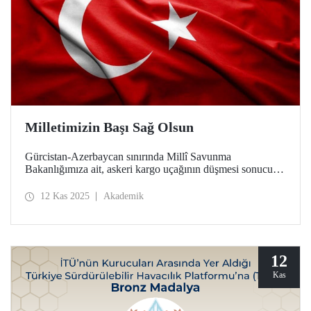
Milletimizin Başı Sağ Olsun
Gürcistan-Azerbaycan sınırında Millî Savunma
Bakanlığımıza ait, askeri kargo uçağının düşmesi sonucu
şehit olan 20 kahraman askerimize Allah'tan rahmet, yaralı
askerlerimize acil şifalar; milletimize başsağlığı diliyoruz.
12 Kas 2025
Akademik
12
Kas