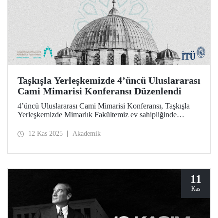
Taşkışla Yerleşkemizde 4’üncü Uluslararası
Cami Mimarisi Konferansı Düzenlendi
4’üncü Uluslararası Cami Mimarisi Konferansı, Taşkışla
Yerleşkemizde Mimarlık Fakültemiz ev sahipliğinde
düzenlendi. Üniversitemiz ile Abdullatif Al Fozan Cami
Mimarisi Ödülü iş birliğiyle düzenlenen konferansta miras
12 Kas 2025
Akademik
ile yeniliğin buluştuğu, cami mimarisinin geleceğinin
tartışıldığı oturumlar akademisyenleri, mimarları ve
araştırmacıları bir araya getirdi.
11
Kas