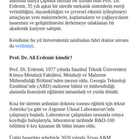
alanında dünya çapında tanınan bir uzman olan Prof. Dr.
Erdemir, 35 yılı aşkın bir süredir mekanik sistemlerin enerji
verimliliğini, dayanıklılığını ve çevresel etkisini iyileştirmeyi
amaçlayan yeni malzemelerin, kaplamaların ve yağlayıcıların
tasarımını ve geliştirilmesini ilerletmeye odaklanan bir
akademik kariyere sahiptir.
Kendisine bu yıl üniversitemiz tarafından fahri doktor unvanı
da
verilmişti
.
Prof. Dr. Ali Erdemir kimdir?
Prof. Dr. Erdemir, 1977 yılında İstanbul Teknik Üniversitesi
Kimya-Metalurji Fakültesi, Metalurji ve Malzeme
Mühendisliği Bölümü’nden mezun oldu. Georgia Teknoloji
Enstitüsü’nde (ABD) malzeme bilimi ve mühendisliği
alanında lisansüstü eğitimini tamamladı ve yurda döndü.
Kısa bir sürenin ardından doktora sonrası eğitimi için tekrar
Amerika’ya gitti ve Argonne Ulusal Laboratuvarı’nda
çalışmaya başladı. Laboratuvar çalışmaları sırasında ortaya
koyduğu buluşlarıyla, laboratuvar tarihinde R&D-100
ödülünü 6 kez kazanan ilk bilim insanı oldu.
Üstün başarıları sebebiyle 2020 yılında Texas A&M