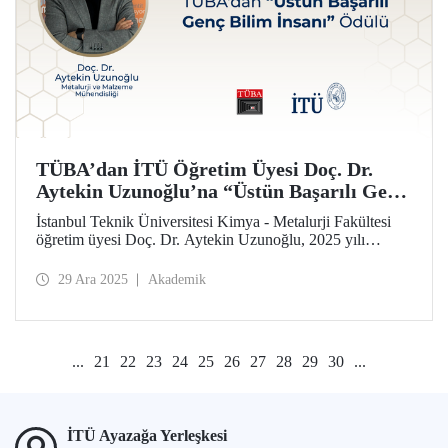
TÜBA’dan İTÜ Öğretim Üyesi Doç. Dr.
Aytekin Uzunoğlu’na “Üstün Başarılı Genç
Bilim İnsanı” Ödülü
İstanbul Teknik Üniversitesi Kimya - Metalurji Fakültesi
öğretim üyesi Doç. Dr. Aytekin Uzunoğlu, 2025 yılı
Türkiye Bilimler Akademisi-Üstün Başarılı Genç Bilim
İnsanı (TÜBA-GEBİP) Ödülü’ne layık görüldü.
29 Ara 2025
Akademik
...
21
22
23
24
25
26
27
28
29
30
...
İTÜ Ayazağa Yerleşkesi