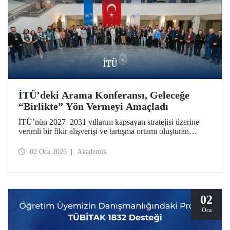
İTÜ’deki Arama Konferansı, Geleceğe
“Birlikte” Yön Vermeyi Amaçladı
İTÜ’nün 2027–2031 yıllarını kapsayan stratejisi üzerine
verimli bir fikir alışverişi ve tartışma ortamı oluşturan
Arama Konferansı, 26-28 Aralık 2025 tarihlerinde Ayazağa
Yerleşkemizde düzenlendi.
02 Oca 2026
Akademik
02
Oca