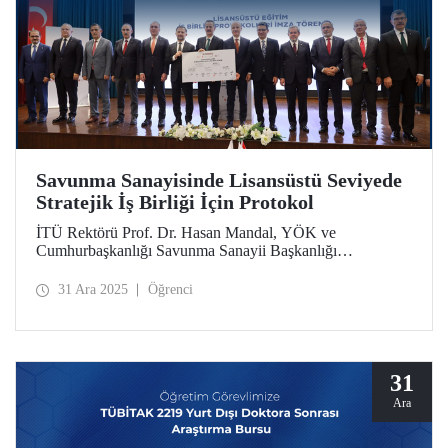
Savunma Sanayisinde Lisansüstü Seviyede
Stratejik İş Birliği İçin Protokol
İTÜ Rektörü Prof. Dr. Hasan Mandal, YÖK ve
Cumhurbaşkanlığı Savunma Sanayii Başkanlığı
himayelerinde TUSAŞ ile üniversiteler arasında hayata
geçirilen “Lisansüstü Eğitim İş Birliği Protokolleri” imza
31 Ara 2025
Öğrenci
törenine katıldı.
31
Ara