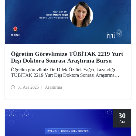
Öğretim Görevlimize TÜBİTAK 2219 Yurt
Dışı Doktora Sonrası Araştırma Bursu
Öğretim görevlimiz Dr. Dilek Öztürk Yağcı, kazandığı
TÜBİTAK 2219 Yurt Dışı Doktora Sonrası Araştırma
Bursu kapsamında Trinity College Dublin Üniversitesinde
12 ay süren araştırma projesini başarıyla tamamladı. Dr.
31 Ara 2025
Araştırma
Öztürk Yağcı’nın disiplinler arası perspektif elde ettiği
deneyimler, İTÜ’de yürüteceği bilimsel çalışmalar için
güçlü bir zemin oluşturdu.
30
Ara