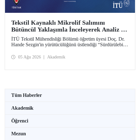
Tekstil Kaynaklı Mikrolif Salımını
Bütüncül Yaklaşımla İnceleyerek Analiz ve
Azaltım Stratejileri Geliştirecek Projeye
İTÜ Tekstil Mühendisliği Bölümü öğretim üyesi Doç. Dr.
TÜBİTAK Desteği
Hande Sezgin'in yürütücülüğünü üstlendiği “Sürdürülebilir
Pamuk ve Polyester Esaslı Tekstil Ürünlerinde Kullanım
Koşullarına Bağlı Mikrolif Salımı: Aşınma, UV Maruziyeti
05 Ağu 2026
Akademik
ve Yıkama Döngülerinin Bütünsel Analizi ve Azaltım
Stratejilerinin Geliştirilmesi” başlıklı proje, TÜBİTAK
2515 – COST Aksiyon Üyeleri Ar-Ge Destek Programı
kapsamında desteklenmeye hak kazandı.
Tüm Haberler
Akademik
Öğrenci
Mezun