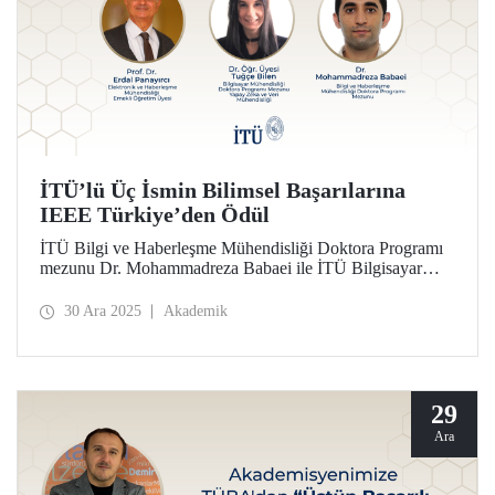
İTÜ’lü Üç İsmin Bilimsel Başarılarına
IEEE Türkiye’den Ödül
İTÜ Bilgi ve Haberleşme Mühendisliği Doktora Programı
mezunu Dr. Mohammadreza Babaei ile İTÜ Bilgisayar
Mühendisliği Doktora Programı mezunu, Yapay Zeka ve
Veri Mühendisliği Bölümü öğretim üyesi Dr. Tuğçe Bilen,
30 Ara 2025
Akademik
2025 IEEE Türkiye Bilim Ödülleri’nde Doktora Tezi
Ödülü kazandılar. Emekli öğretim üyemiz Prof. Dr. Erdal
Panayırcı ise IEEE Türkiye Ömür Boyu Başarı Ödülü’ne
layık görüldü. İTÜ’de gerçekleştirilen törende 2025 IEEE
Türkiye Bilim Ödülleri sahiplerine İTÜ Rektörü Prof. Dr.
29
Hasan Mandal tarafından takdim edildi.
Ara