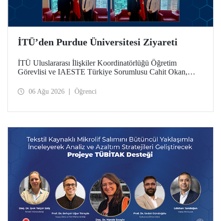
İTÜ’den Purdue Üniversitesi Ziyareti
İTÜ Uluslararası İlişkiler Koordinatörlüğü Öğretim
Görevlisi ve IAESTE Türkiye Sorumlusu Cahit Okan,
akademik ilişkileri ve iş birliğini geliştirmek amacıyla 20-27
Temmuz tarihlerinde ABD’de dünyanın önde gelen
06 Ağu 2026
Öğrenci
araştırma üniversitelerinden Purdue Üniversitesi başta
olmak üzere bir dizi ziyarette bulundu.