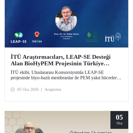
İTÜ Araştırmacıları, LEAP-SE Desteği
Alan BioHyPEM Projesinin Türkiye
Ekibini Oluşturdu
İTÜ ekibi, Uluslararası Konsorsiyumla LEAP-SE
projesinde biyo-bazlı membranlar ile PEM yakıt hücreleri
ve yeşil hidrojen elektrolizörleri geliştirecek.
05 Oca 2026
Araştırma
05
Oca