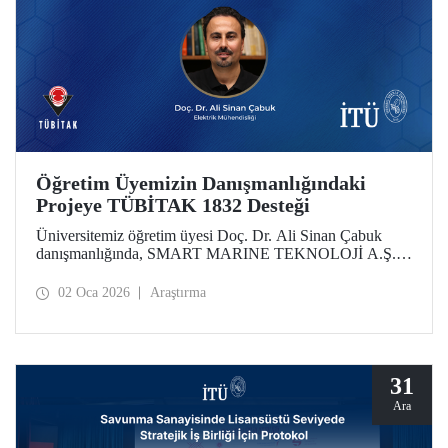
Öğretim Üyemizin Danışmanlığındaki
Projeye TÜBİTAK 1832 Desteği
Üniversitemiz öğretim üyesi Doç. Dr. Ali Sinan Çabuk
danışmanlığında, SMART MARINE TEKNOLOJİ A.Ş. iş
birliğiyle hazırlanan “Çevreye Duyarlı, Akıllı ve Ekolojik
Altyapılı Yapay Zeka Destekli Sürdürülebilir Liman
02 Oca 2026
Araştırma
Sistemleri” başlıklı proje, TÜBİTAK 1832 - Sanayide Yeşil
Dönüşüm Çağrısı Destek Programı kapsamında
desteklenmeye hak kazandı.
31
Ara