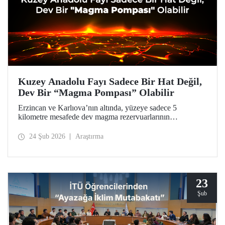
Kuzey Anadolu Fayı Sadece Bir Hat Değil,
Dev Bir “Magma Pompası” Olabilir
Erzincan ve Karlıova’nın altında, yüzeye sadece 5
kilometre mesafede dev magma rezervuarlarının
keşfedildiği araştırma, Türkiye’nin en aktif fay hattına dair
ezber bozucu bulgularıyla doğal afetlerden kaynaklanan
24 Şub 2026
Araştırma
tehlikelere karşı daha hazırlıklı olunması için bir kapı
aralıyor.
23
Şub