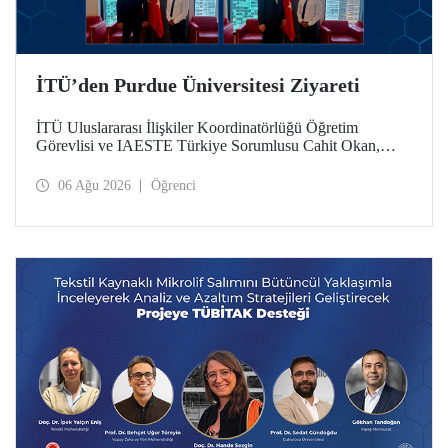
İTÜ’den Purdue Üniversitesi Ziyareti
İTÜ Uluslararası İlişkiler Koordinatörlüğü Öğretim
Görevlisi ve IAESTE Türkiye Sorumlusu Cahit Okan,
akademik ilişkileri ve iş birliğini geliştirmek amacıyla 20-27
Temmuz tarihlerinde ABD’de dünyanın önde gelen
06 Ağu 2026
Öğrenci
araştırma üniversitelerinden Purdue Üniversitesi başta
olmak üzere bir dizi ziyarette bulundu.