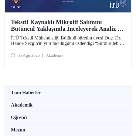
Tekstil Kaynaklı Mikrolif Salımını
Bütüncül Yaklaşımla İnceleyerek Analiz ve
Azaltım Stratejileri Geliştirecek Projeye
İTÜ Tekstil Mühendisliği Bölümü öğretim üyesi Doç. Dr.
TÜBİTAK Desteği
Hande Sezgin'in yürütücülüğünü üstlendiği “Sürdürülebilir
Pamuk ve Polyester Esaslı Tekstil Ürünlerinde Kullanım
Koşullarına Bağlı Mikrolif Salımı: Aşınma, UV Maruziyeti
05 Ağu 2026
Akademik
ve Yıkama Döngülerinin Bütünsel Analizi ve Azaltım
Stratejilerinin Geliştirilmesi” başlıklı proje, TÜBİTAK
2515 – COST Aksiyon Üyeleri Ar-Ge Destek Programı
kapsamında desteklenmeye hak kazandı.
Tüm Haberler
Akademik
Öğrenci
Mezun