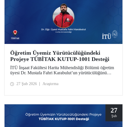
Öğretim Üyemiz Yürütücülüğündeki
Projeye TÜBİTAK KUTUP-1001 Desteği
İTÜ İnşaat Fakültesi Harita Mühendisliği Bölümü öğretim
üyesi Dr. Mustafa Fahri Karabulut’un yürütücülüğünü
üstlendiği proje, TÜBİTAK KUTUP-1001 Destek
Programı kapsamında desteğe değer görüldü.
27 Şub 2026
Araştırma
27
Şub