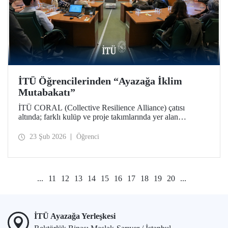
İTÜ Öğrencilerinden “Ayazağa İklim
Mutabakatı”
İTÜ CORAL (Collective Resilience Alliance) çatısı
altında; farklı kulüp ve proje takımlarında yer alan
öğrencilerle, iklim ve sürdürülebilirlik çalışmalarının
bütünleşik bir yaklaşımla ele alındığı COP31 Komisyonu
23 Şub 2026
Öğrenci
toplantısı Ayazağa Yerleşkemizde düzenlendi.
...
11
12
13
14
15
16
17
18
19
20
...
İTÜ Ayazağa Yerleşkesi