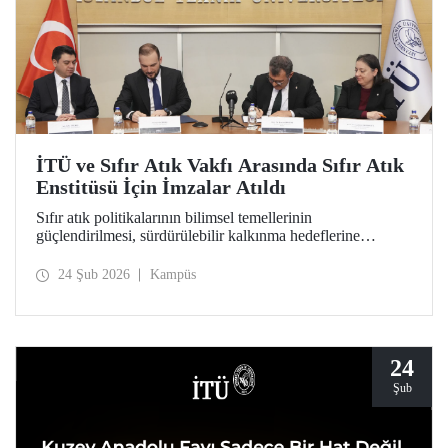
İTÜ ve Sıfır Atık Vakfı Arasında Sıfır Atık
Enstitüsü İçin İmzalar Atıldı
Sıfır atık politikalarının bilimsel temellerinin
güçlendirilmesi, sürdürülebilir kalkınma hedeflerine
akademik katkı sağlanması ve çevre bilincinin artırılması
amacıyla kapılarını açmaya hazırlanan Sıfır Atık Enstitüsü
24 Şub 2026
Kampüs
için İTÜ ev sahipliğinde önemli bir adım atıldı.
24
Şub