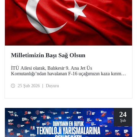
Milletimizin Başı Sağ Olsun
İTÜ Ailesi olarak, Balıkesir 9. Ana Jet Üs
Komutanlığı’ndan havalanan F-16 uçağımızın kaza kırıma
uğraması sonucu şehit olan kahraman pilotumuz Hv. Plt.
Bnb. İbrahim Bolat’a Allah'tan rahmet, ailesine ve
25 Şub 2026
Duyuru
sevenlerine sabır diliyoruz.
24
Şub