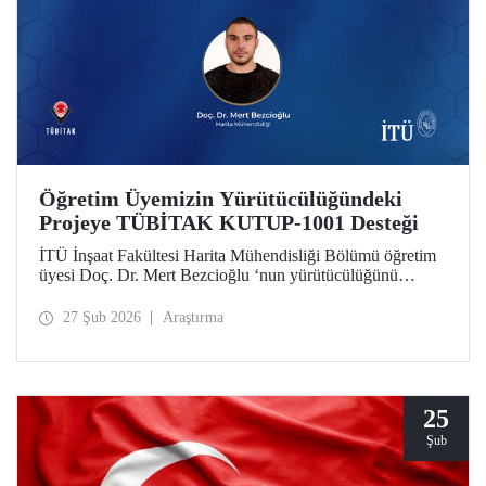
Öğretim Üyemizin Yürütücülüğündeki
Projeye TÜBİTAK KUTUP-1001 Desteği
İTÜ İnşaat Fakültesi Harita Mühendisliği Bölümü öğretim
üyesi Doç. Dr. Mert Bezcioğlu ‘nun yürütücülüğünü
üstlendiği proje, TÜBİTAK KUTUP-1001 Destek
Programı kapsamında desteğe değer görüldü.
27 Şub 2026
Araştırma
25
Şub