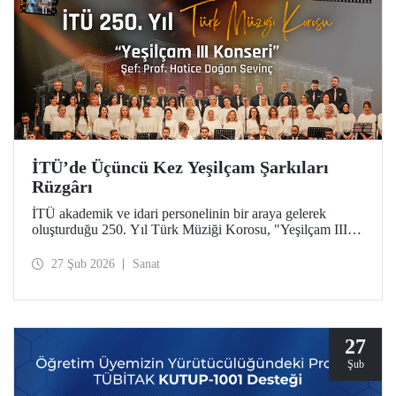
İTÜ’de Üçüncü Kez Yeşilçam Şarkıları
Rüzgârı
İTÜ akademik ve idari personelinin bir araya gelerek
oluşturduğu 250. Yıl Türk Müziği Korosu, "Yeşilçam III"
konseriyle Türk sinemasının unutulmaz eserlerini Maçka
Yerleşkemize taşıdı.
27 Şub 2026
Sanat
27
Şub