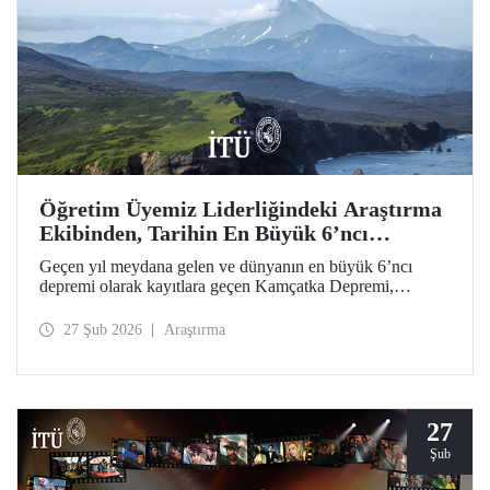
Öğretim Üyemiz Liderliğindeki Araştırma
Ekibinden, Tarihin En Büyük 6’ncı
Depremi İçin Öncül Çalışma
Geçen yıl meydana gelen ve dünyanın en büyük 6’ncı
depremi olarak kayıtlara geçen Kamçatka Depremi,
akademisyenimiz Prof. Dr. Tuncay Taymaz’ın uluslararası
iş birliğiyle ilk kez ayrıntılı biçimde ele alındı. Science
27 Şub 2026
Araştırma
Dergisi’nde yer bulan öncül bilimsel araştırma; deprem,
tsunami, yanardağ dinamikleri ve doğal afet zararlarına
yönelik değerli sismolojik bulgular ortaya koydu.
27
Şub