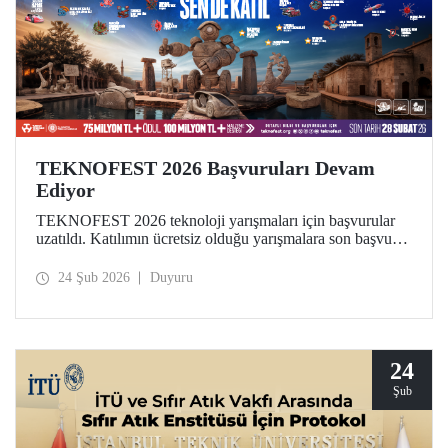
TEKNOFEST 2026 Başvuruları Devam
Ediyor
TEKNOFEST 2026 teknoloji yarışmaları için başvurular
uzatıldı. Katılımın ücretsiz olduğu yarışmalara son başvuru
tarihi 28 Şubat! Dünyanın en büyük havacılık, uzay ve
teknoloji festivali TEKNOFEST kapsamında düzenlenen
24 Şub 2026
Duyuru
yarışmalar, geleceğe iz bırakmak isteyen tüm gençlere açık.
24
Şub