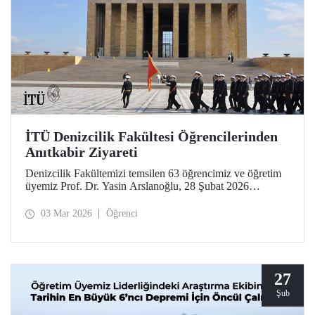
İTÜ Denizcilik Fakültesi Öğrencilerinden
Anıtkabir Ziyareti
Denizcilik Fakültemizi temsilen 63 öğrencimiz ve öğretim
üyemiz Prof. Dr. Yasin Arslanoğlu, 28 Şubat 2026
tarihinde Anıtkabir'e bir ziyarette bulundu. İTÜ’lüler, Gazi
Mustafa Kemal Atatürk’ün mozolesine çelenk bırakılması
03 Mar 2026
Öğrenci
ve anı defterinin imzalanmasının ardından Anıtkabir
Atatürk ve Kurtuluş Savaşı Müzesi’ni gezdi.
27
Şub