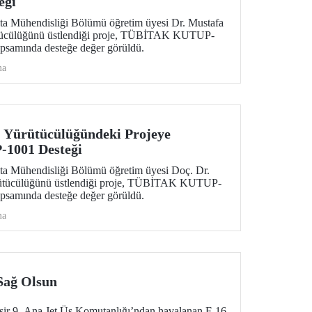
eği
ita Mühendisliği Bölümü öğretim üyesi Dr. Mustafa
ütücülüğünü üstlendiği proje, TÜBİTAK KUTUP-
psamında desteğe değer görüldü.
ma
 Yürütücülüğündeki Projeye
001 Desteği
ita Mühendisliği Bölümü öğretim üyesi Doç. Dr.
rütücülüğünü üstlendiği proje, TÜBİTAK KUTUP-
psamında desteğe değer görüldü.
ma
 Sağ Olsun
esir 9. Ana Jet Üs Komutanlığı’ndan havalanan F-16