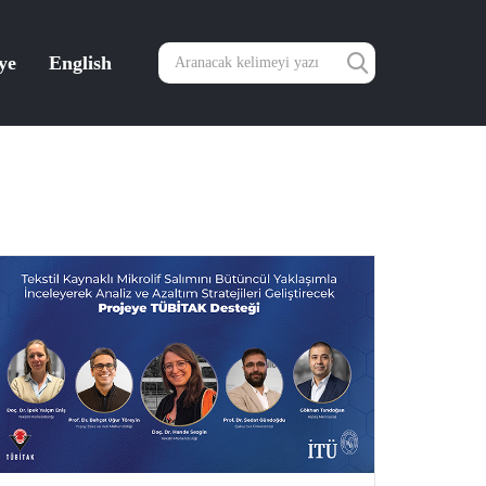
ye
English