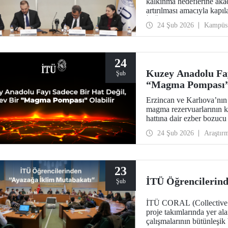
kalkınma hedeflerine akad
artırılması amacıyla kapıl
İTÜ ev sahipliğinde öneml
24 Şub 2026
Kampüs
24
Kuzey Anadolu Fay
Şub
“Magma Pompası” 
Erzincan ve Karlıova’nın
magma rezervuarlarının ke
hattına dair ezber bozucu
tehlikelere karşı daha hazı
24 Şub 2026
Araştır
23
İTÜ Öğrencilerin
Şub
İTÜ CORAL (Collective Res
proje takımlarında yer ala
çalışmalarının bütünleşi