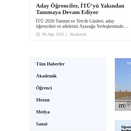
Aday Öğrenciler, İTÜ’yü Yakından
Tanımaya Devam Ediyor
İTÜ 2026 Tanıtım ve Tercih Günleri, aday
öğrencileri ve ailelerini Ayazağa Yerleşkemizde
ağırlamaya devam ediyor. Tanıtım ve Tercih
06 Ağu 2026
Akademik
Günleri 7 Ağustos’ta tamamlanacak, ilgili fakülte
ve birimler adaylara bilgi vermeye devam edecek.
Tüm Haberler
Akademik
Öğrenci
Mezun
Medya
Sanat