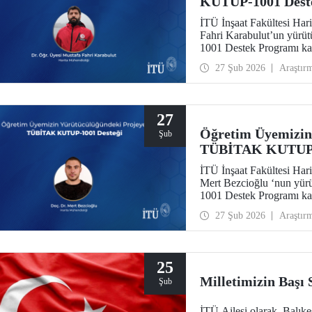
KUTUP-1001 Dest
İTÜ İnşaat Fakültesi Har
Fahri Karabulut’un yür
1001 Destek Programı ka
27 Şub 2026
Araştır
27
Öğretim Üyemizin
Şub
TÜBİTAK KUTUP-1
İTÜ İnşaat Fakültesi Har
Mert Bezcioğlu ‘nun yü
1001 Destek Programı ka
27 Şub 2026
Araştır
25
Milletimizin Başı
Şub
İTÜ Ailesi olarak, Balık