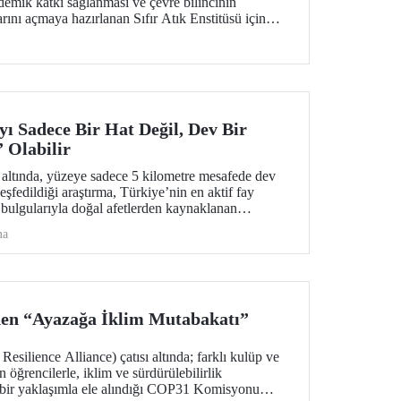
emik katkı sağlanması ve çevre bilincinin
arını açmaya hazırlanan Sıfır Atık Enstitüsü için
i bir adım atıldı.
ı Sadece Bir Hat Değil, Dev Bir
Olabilir
 altında, yüzeye sadece 5 kilometre mesafede dev
şfedildiği araştırma, Türkiye’nin en aktif fay
 bulgularıyla doğal afetlerden kaynaklanan
rlıklı olunması için bir kapı aralıyor.
ma
den “Ayazağa İklim Mutabakatı”
ilience Alliance) çatısı altında; farklı kulüp ve
n öğrencilerle, iklim ve sürdürülebilirlik
k bir yaklaşımla ele alındığı COP31 Komisyonu