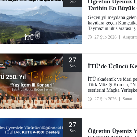
Öğretim Üyemiz Li
Şub
Tarihin En Büyük 
Geçen yıl meydana gelen
kayıtlara geçen Kamçatk
Taymaz’ın uluslararası iş b
Dergisi’nde yer bulan önc
27 Şub 2026
Araştır
dinamikleri ve doğal afet 
ortaya koydu.
27
İTÜ’de Üçüncü Kez
Şub
İTÜ akademik ve idari per
Türk Müziği Korosu, "Yeş
eserlerini Maçka Yerleşke
27 Şub 2026
Sanat
27
Öğretim Üyemiz 
Şub