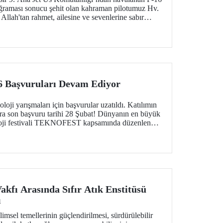
ğraması sonucu şehit olan kahraman pilotumuz Hv.
Allah'tan rahmet, ailesine ve sevenlerine sabır
Başvuruları Devam Ediyor
 yarışmaları için başvurular uzatıldı. Katılımın
ara son başvuru tarihi 28 Şubat! Dünyanın en büyük
oloji festivali TEKNOFEST kapsamında düzenlenen
ırakmak isteyen tüm gençlere açık.
Vakfı Arasında Sıfır Atık Enstitüsü
ı
bilimsel temellerinin güçlendirilmesi, sürdürülebilir