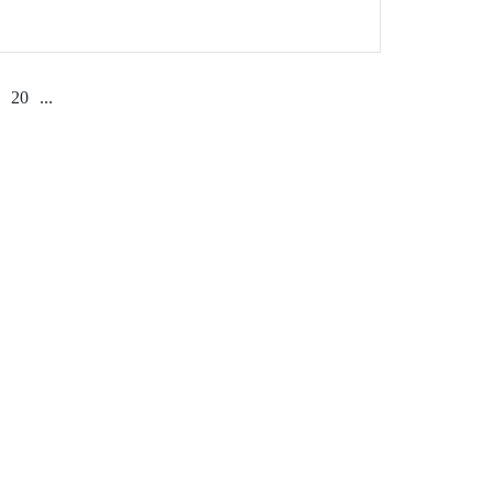
şkemizde düzenlendi.
20
...