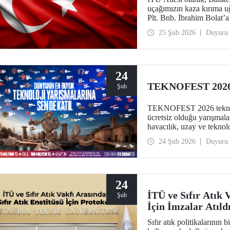
uçağımızın kaza kırıma u
Plt. Bnb. İbrahim Bolat’a 
diliyoruz.
25 Şub 2026
Duyuru
24
TEKNOFEST 2026 
Şub
TEKNOFEST 2026 teknoloji
ücretsiz olduğu yarışmal
havacılık, uzay ve tekn
yarışmalar, geleceğe iz b
24 Şub 2026
Duyuru
24
İTÜ ve Sıfır Atık 
Şub
İçin İmzalar Atıld
Sıfır atık politikalarının 