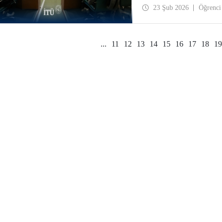
toplantısı Ayazağa Yerle
23 Şub 2026
Öğrenci
...
11
12
13
14
15
16
17
18
19