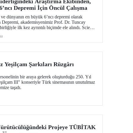
derliğindeki Araştırma Ekibinden,
6’ncı Depremi İçin Öncül Çalışma
 ve dünyanın en büyük 6’ncı depremi olarak
a Depremi, akademisyenimiz Prof. Dr. Tuncay
irliğiyle ilk kez ayrıntılı biçimde ele alındı. Science
ül bilimsel araştırma; deprem, tsunami, yanardağ
ma
zararlarına yönelik değerli sismolojik bulgular
 Yeşilçam Şarkıları Rüzgârı
sonelinin bir araya gelerek oluşturduğu 250. Yıl
ilçam III" konseriyle Türk sinemasının unutulmaz
mize taşıdı.
Yürütücülüğündeki Projeye TÜBİTAK