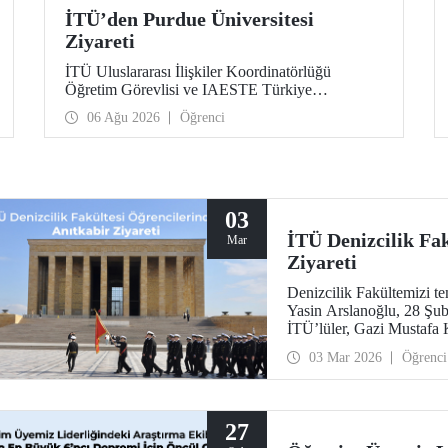
İTÜ’den Purdue Üniversitesi
Ziyareti
İTÜ Uluslararası İlişkiler Koordinatörlüğü
Öğretim Görevlisi ve IAESTE Türkiye
Sorumlusu Cahit Okan, akademik ilişkileri ve iş
06 Ağu 2026
Öğrenci
birliğini geliştirmek amacıyla 20-27 Temmuz
tarihlerinde ABD’de dünyanın önde gelen
araştırma üniversitelerinden Purdue Üniversitesi
başta olmak üzere bir dizi ziyarette bulundu.
03
İTÜ Denizcilik Fa
Mar
Ziyareti
Denizcilik Fakültemizi t
Yasin Arslanoğlu, 28 Şuba
İTÜ’lüler, Gazi Mustafa 
anı defterinin imzalanmas
03 Mar 2026
Öğrenci
Müzesi’ni gezdi.
27