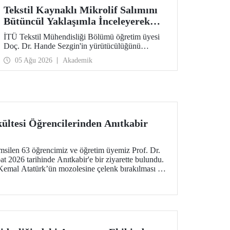
Tekstil Kaynaklı Mikrolif Salımını
Bütüncül Yaklaşımla İnceleyerek
Analiz ve Azaltım Stratejileri
İTÜ Tekstil Mühendisliği Bölümü öğretim üyesi
Geliştirecek Projeye TÜBİTAK
Doç. Dr. Hande Sezgin'in yürütücülüğünü
Desteği
üstlendiği “Sürdürülebilir Pamuk ve Polyester
05 Ağu 2026
Akademik
Esaslı Tekstil Ürünlerinde Kullanım Koşullarına
Bağlı Mikrolif Salımı: Aşınma, UV Maruziyeti ve
Yıkama Döngülerinin Bütünsel Analizi ve
Azaltım Stratejilerinin Geliştirilmesi” başlıklı
proje, TÜBİTAK 2515 – COST Aksiyon Üyeleri
Ar-Ge Destek Programı kapsamında
desteklenmeye hak kazandı.
kültesi Öğrencilerinden Anıtkabir
emsilen 63 öğrencimiz ve öğretim üyemiz Prof. Dr.
t 2026 tarihinde Anıtkabir'e bir ziyarette bulundu.
Kemal Atatürk’ün mozolesine çelenk bırakılması ve
ının ardından Anıtkabir Atatürk ve Kurtuluş Savaşı