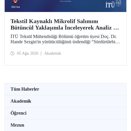
Tekstil Kaynaklı Mikrolif Salımını
Bütüncül Yaklaşımla İnceleyerek Analiz ve
Azaltım Stratejileri Geliştirecek Projeye
İTÜ Tekstil Mühendisliği Bölümü öğretim üyesi Doç. Dr.
TÜBİTAK Desteği
Hande Sezgin'in yürütücülüğünü üstlendiği “Sürdürülebilir
Pamuk ve Polyester Esaslı Tekstil Ürünlerinde Kullanım
Koşullarına Bağlı Mikrolif Salımı: Aşınma, UV Maruziyeti
05 Ağu 2026
Akademik
ve Yıkama Döngülerinin Bütünsel Analizi ve Azaltım
Stratejilerinin Geliştirilmesi” başlıklı proje, TÜBİTAK
2515 – COST Aksiyon Üyeleri Ar-Ge Destek Programı
kapsamında desteklenmeye hak kazandı.
Tüm Haberler
Akademik
Öğrenci
Mezun