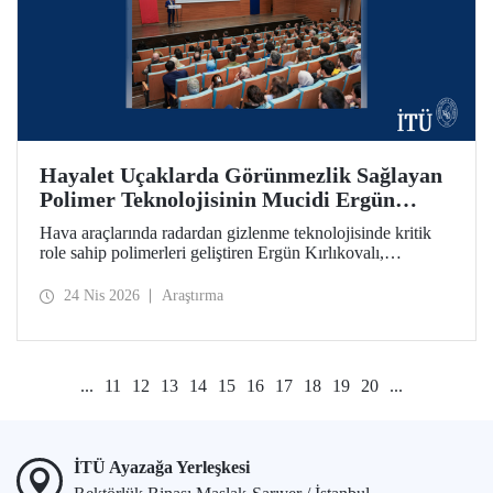
Hayalet Uçaklarda Görünmezlik Sağlayan
Polimer Teknolojisinin Mucidi Ergün
Kırlıkovalı, İTÜ’deydi
Hava araçlarında radardan gizlenme teknolojisinde kritik
role sahip polimerleri geliştiren Ergün Kırlıkovalı,
“İnovasyon Öğretilebilir Bir Beceridir” semineriyle
İTÜ’lülerle bir araya geldi.
24 Nis 2026
Araştırma
...
11
12
13
14
15
16
17
18
19
20
...
İTÜ Ayazağa Yerleşkesi