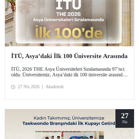
İTÜ, Asya’daki İlk 100 Üniversite Arasında
İTÜ, 2026 THE Asya Üniversiteleri Sıralamasında 97’nci
oldu. Üniversitemiz, Asya’daki ilk 100 üniversite arasında
yer aldığı bu derecelendirmede beş ayrı performans
göstergesinde (araştırma kalitesi, araştırma çevresi,
27 Nis 2026
Akademik
öğretimi, endüstri ve uluslararası görünüm) değerlendirildi.
27
Nis