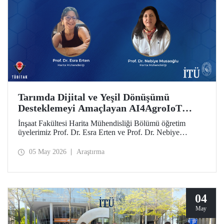
Tarımda Dijital ve Yeşil Dönüşümü
Desteklemeyi Amaçlayan AI4AgroIoT
Projesine Erasmus+ Desteği
İnşaat Fakültesi Harita Mühendisliği Bölümü öğretim
üyelerimiz Prof. Dr. Esra Erten ve Prof. Dr. Nebiye
Musaoğlu’nun yer aldığı AI4AgroIoT (AI & IoT for
Precision Agriculture) Projesi, Avrupa Birliği Erasmus+
05 May 2026
Araştırma
Programı Ana Eylem 2 Yükseköğretim Alanında İş Birliği
Ortaklıkları kapsamında desteklendi.
04
May