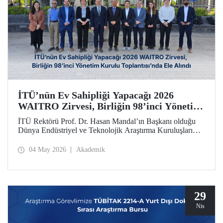
İTÜ’nün Ev Sahipliği Yapacağı 2026
WAITRO Zirvesi, Birliğin 98’inci Yönetim
Kurulu Toplantısı’nda Ele Alındı
İTÜ Rektörü Prof. Dr. Hasan Mandal’ın Başkanı olduğu
Dünya Endüstriyel ve Teknolojik Araştırma Kuruluşları
Birliğinin (WAITRO) 98’inci Yönetim Kurulu Toplantısı
yapıldı. Köln’deki toplantının gündem başlıkları arasında
04 May 2026
Akademik
İTÜ ev sahipliğinde düzenlenecek 2026 WAITRO Zirvesi
öne çıktı.
29
Nis