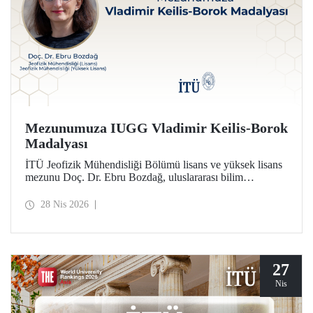
Mezunumuza IUGG Vladimir Keilis-Borok
Madalyası
İTÜ Jeofizik Mühendisliği Bölümü lisans ve yüksek lisans
mezunu Doç. Dr. Ebru Bozdağ, uluslararası bilim
camiasının en prestijli ödüllerinden biri olan IUGG
Vladimir Keilis-Borok Madalyası’na (2026) layık görüldü.
28 Nis 2026
27
Nis