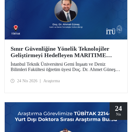
Sınır Güvenliğine Yönelik Teknolojiler
Geliştirmeyi Hedefleyen MARITIME
Projesine AB’den Destek
İstanbul Teknik Üniversitesi Gemi İnşaatı ve Deniz
Bilimleri Fakültesi öğretim üyesi Doç. Dr. Ahmet Güneş’in
yer aldığı MARITIME başlıklı proje, Avrupa Birliği Ufuk
Avrupa Programı kapsamında destek almaya hak kazandı.
24 Nis 2026
Araştırma
24
Nis