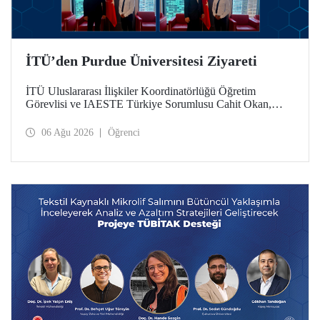
İTÜ’den Purdue Üniversitesi Ziyareti
İTÜ Uluslararası İlişkiler Koordinatörlüğü Öğretim
Görevlisi ve IAESTE Türkiye Sorumlusu Cahit Okan,
akademik ilişkileri ve iş birliğini geliştirmek amacıyla 20-27
Temmuz tarihlerinde ABD’de dünyanın önde gelen
06 Ağu 2026
Öğrenci
araştırma üniversitelerinden Purdue Üniversitesi başta
olmak üzere bir dizi ziyarette bulundu.