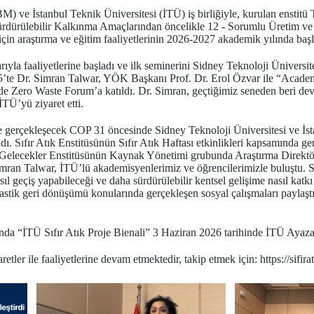
(BM) ve İstanbul Teknik Üniversitesi (İTÜ) iş birliğiyle, kurulan enstitü 
 Sürdürülebilir Kalkınma Amaçlarından öncelikle 12 - Sorumlu Üretim v
için araştırma ve eğitim faaliyetlerinin 2026-2027 akademik yılında baş
ıyla faaliyetlerine başladı ve ilk seminerini Sidney Teknoloji Üniversit
25’te Dr. Simran Talwar, YÖK Başkanı Prof. Dr. Erol Özvar ile “Academ
e Zero Waste Forum’a katıldı. Dr. Simran, geçtiğimiz seneden beri dev
İTÜ’yü ziyaret etti.
ile gerçekleşecek COP 31 öncesinde Sidney Teknoloji Üniversitesi ve İst
ldı. Sıfır Atık Enstitüsünün Sıfır Atık Haftası etkinlikleri kapsamında 
ir Gelecekler Enstitüsünün Kaynak Yönetimi grubunda Araştırma Dire
mran Talwar, İTÜ’lü akademisyenlerimiz ve öğrencilerimizle buluştu. S
 geçiş yapabileceği ve daha sürdürülebilir kentsel gelişime nasıl katkı 
plastik geri dönüşümü konularında gerçekleşen sosyal çalışmaları paylaş
amında “İTÜ Sıfır Atık Proje Bienali” 3 Haziran 2026 tarihinde İTÜ Aya
aretler ile faaliyetlerine devam etmektedir, takip etmek için: https://sifirat