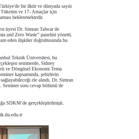
Türkiye'de bir ilktir ve dünyada sayılı
e Tüketim ve 17- Amaçlar için
laması beklenmektedir.
esi üyesi Dr. Simran Talwar ile
ia and Zero Waste” panelini yönetti.
am eden ilişkiler doğrultusunda bu
anbul Teknik Üniversitesi, bu
gerçekleşen seminerde, Sidney
ktörü ve Döngüsel Ekonomi Tema
eminer kapsamında, şehirlerin
sağlayabileceği ele alındı. Dr. Simran
tı. Seminer soru cevap bölümü ile
zağa SDKM’de gerçekleştirilmişti.
ik.itu.edu.tr