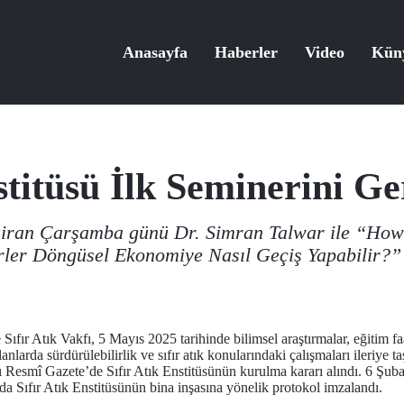
Anasayfa
Haberler
Video
Kün
stitüsü İlk Seminerini Ge
aziran Çarşamba günü Dr. Simran Talwar ile “How 
ler Döngüsel Ekonomiye Nasıl Geçiş Yapabilir?” b
Sıfır Atık Vakfı, 5 Mayıs 2025 tarihinde bilimsel araştırmalar, eğitim faa
lanlarda sürdürülebilirlik ve sıfır atık konularındaki çalışmaları ileriye t
ı Resmî Gazete’de Sıfır Atık Enstitüsünün kurulma kararı alındı. 6 Şuba
ında Sıfır Atık Enstitüsünün bina inşasına yönelik protokol imzalandı.