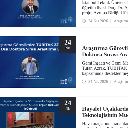
İstanbul Teknik Üniversit
öğretim üyesi Doç. Dr. 
proje, Avrupa Birliği U
kazandı.
24 Nis 2026
Araştırm
24
Araştırma Görevl
Nis
Doktora Sırası Ar
Gemi İnşaatı ve Gemi Ma
Tufan Azrak, TÜBİTAK 22
kapsamında desteklenmey
24 Nis 2026
Araştırm
24
Hayalet Uçaklard
Nis
Teknolojisinin Mu
Hava araçlarında radardan