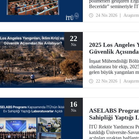
polimerleri geliştiren Erg
Beceridir” semineriyle İTÜ
24 Nis 2026
Araştırm
22
2025 Los Angeles Y
Nis
Güvenlik Açısında
İnşaat Mühendisliği Böl
uluslararası bir ekip, 20
gelen büyük yangınları me
yangınların yalnızca çevr
22 Nis 2026
Araştırm
kazanan bir ulusal güven
Nature’ın kentler odaklı 
16
ASELABS Program
Nis
Sahipliği Yaptığı 
İTÜ Rektör Yardımcısı Pr
katıldığı Üniversite-Sa
açılışları uzaktan bağla