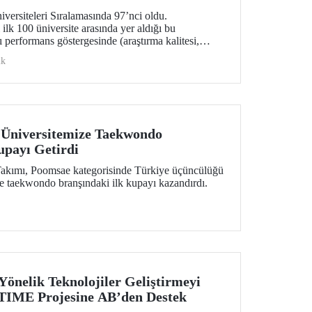
rsiteleri Sıralamasında 97’nci oldu.
ilk 100 üniversite arasında yer aldığı bu
 performans göstergesinde (araştırma kalitesi,
i, endüstri ve uluslararası görünüm) değerlendirildi.
ik
 Üniversitemize Taekwondo
upayı Getirdi
kımı, Poomsae kategorisinde Türkiye üçüncülüğü
ze taekwondo branşındaki ilk kupayı kazandırdı.
Yönelik Teknolojiler Geliştirmeyi
IME Projesine AB’den Destek