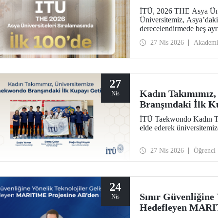
İTÜ, 2026 THE Asya Ünive
Üniversitemiz, Asya’daki 
derecelendirmede beş ayrı
araştırma çevresi, öğretim
27 Nis 2026
Akadem
27
Kadın Takımımız,
Nis
Branşındaki İlk K
İTÜ Taekwondo Kadın Ta
elde ederek üniversitemi
27 Nis 2026
Öğrenci
24
Sınır Güvenliğine 
Nis
Hedefleyen MARIT