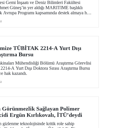
esi Gemi İnşaatı ve Deniz Bilimleri Fakültesi
Ahmet Güneş’in yer aldığı MARITIME başlıklı
fuk Avrupa Programı kapsamında destek almaya hak
a
imize TÜBİTAK 2214-A Yurt Dışı
aştırma Bursu
kinaları Mühendisliği Bölümü Araştırma Görevlisi
14-A Yurt Dışı Doktora Sırası Araştırma Bursu
e hak kazandı.
a
a Görünmezlik Sağlayan Polimer
cidi Ergün Kırlıkovalı, İTÜ’deydi
 gizlenme teknolojisinde kritik role sahip