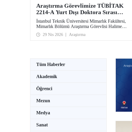
Araştırma Görevlimize TÜBİTAK
2214-A Yurt Dışı Doktora Sırası
Araştırma Bursu
İstanbul Teknik Üniversitesi Mimarlık Fakültesi,
Mimarlık Bölümü Araştırma Görevlisi Halime
Firdevs Taşkın, TÜBİTAK 2214-A Yurt Dışı
29 Nis 2026
Araştırma
Doktora Sırası Araştırma Bursu kapsamında
desteklenmeye hak kazandı.
Tüm Haberler
Akademik
Öğrenci
Mezun
Medya
Sanat