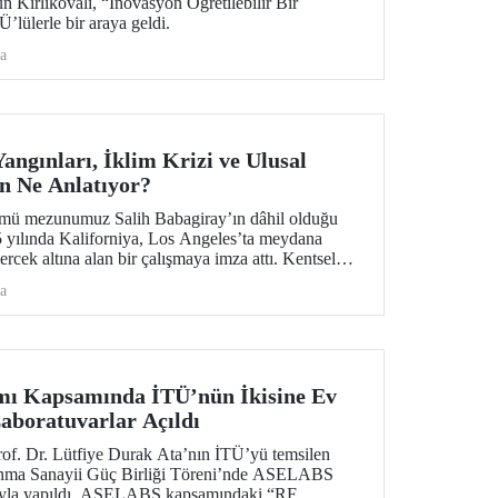
ün Kırlıkovalı, “İnovasyon Öğretilebilir Bir
’lülerle bir araya geldi.
a
angınları, İklim Krizi ve Ulusal
n Ne Anlatıyor?
ümü mezunumuz Salih Babagiray’ın dâhil olduğu
25 yılında Kaliforniya, Los Angeles’ta meydana
rcek altına alan bir çalışmaya imza attı. Kentsel
esel bir afet değil, aynı zamanda giderek önem
a
lik meselesi olduğuna vurgu yapan araştırma,
yayın organı olan Nature Cities’te yayımlandı.
ı Kapsamında İTÜ’nün İkisine Ev
Laboratuvarlar Açıldı
of. Dr. Lütfiye Durak Ata’nın İTÜ’yü temsilen
vunma Sanayii Güç Birliği Töreni’nde ASELABS
ntıyla yapıldı. ASELABS kapsamındaki “RF