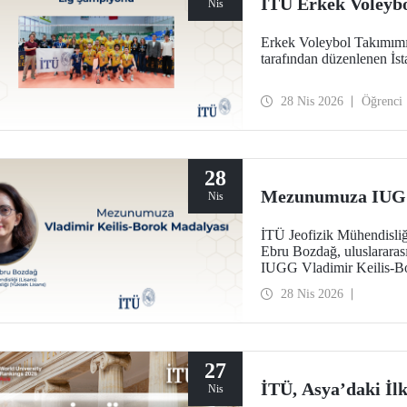
İTÜ Erkek Voleyb
Nis
Erkek Voleybol Takımımı
tarafından düzenlenen İst
28 Nis 2026
Öğrenci
28
Mezunumuza IUGG 
Nis
İTÜ Jeofizik Mühendisliğ
Ebru Bozdağ, uluslararası 
IUGG Vladimir Keilis-Bo
28 Nis 2026
27
İTÜ, Asya’daki İlk
Nis