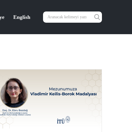
ye
English