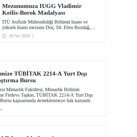
Mezunumuza IUGG Vladimir
Keilis-Borok Madalyası
İTÜ Jeofizik Mühendisliği Bölümü lisans ve
yüksek lisans mezunu Doç. Dr. Ebru Bozdağ,
uluslararası bilim camiasının en prestijli
28 Nis 2026
ödüllerinden biri olan IUGG Vladimir Keilis-
Borok Madalyası’na (2026) layık görüldü.
imize TÜBİTAK 2214-A Yurt Dışı
aştırma Bursu
tesi Mimarlık Fakültesi, Mimarlık Bölümü
ime Firdevs Taşkın, TÜBİTAK 2214-A Yurt Dışı
a Bursu kapsamında desteklenmeye hak kazandı.
a