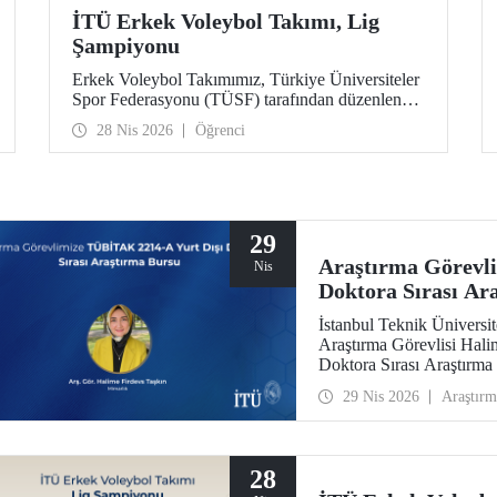
İTÜ Erkek Voleybol Takımı, Lig
Şampiyonu
Erkek Voleybol Takımımız, Türkiye Üniversiteler
Spor Federasyonu (TÜSF) tarafından düzenlenen
İstanbul 1’inci Ligi’nde şampiyonluğa ulaştı.
28 Nis 2026
Öğrenci
29
Araştırma Görevl
Nis
Doktora Sırası Ar
İstanbul Teknik Üniversi
Araştırma Görevlisi Hal
Doktora Sırası Araştırm
29 Nis 2026
Araştırm
28