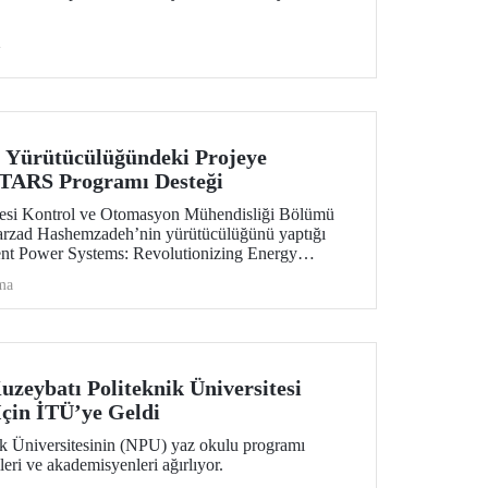
i
 Yürütücülüğündeki Projeye
RS Programı Desteği
itesi Kontrol ve Otomasyon Mühendisliği Bölümü
Farzad Hashemzadeh’nin yürütücülüğünü yaptığı
nt Power Systems: Revolutionizing Energy
e” başlıklı projesi, EUREKA-EUROSTARS Programı
ma
e hak kazandı.
uzeybatı Politeknik Üniversitesi
çin İTÜ’ye Geldi
k Üniversitesinin (NPU) yaz okulu programı
eri ve akademisyenleri ağırlıyor.