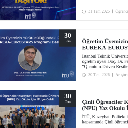
31 Tem 2026
Öğrenc
30
Öğretim Üyemizin
Tem
EUREKA-EUROSTA
İstanbul Teknik Ünivers
öğretim üyesi Doç. Dr. 
“Quantum-Driven Resilie
Security for the Futur
30 Tem 2026
Araştır
kapsamında desteklenmey
30
Çinli Öğrenciler K
Tem
(NPU) Yaz Okulu İ
İTÜ, Kuzeybatı Politekni
kapsamında Çinli öğrencil