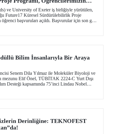
 Proje Programı, Öğrencilerimizin
liyor
 ve University of Exeter iş birliğiyle yürütülen,
u Future17 Küresel Sürdürülebilirlik Proje
öğrenci başvuruları açıldı. Başvurular için son gün
düllü Bilim İnsanlarıyla Bir Araya
isi Senem Dila Yılmaz ile Moleküler Biyoloji ve
lı mezunu Elif Önel, TÜBİTAK 2224-C Yurt Dışı
tılım Desteği kapsamında 75’inci Lindau Nobel
lantısı’na katıldı.
zlerin Derinliğine: TEKNOFEST
tan”da!