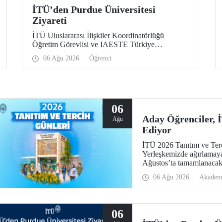
İTÜ’den Purdue Üniversitesi
Ziyareti
İTÜ Uluslararası İlişkiler Koordinatörlüğü
Öğretim Görevlisi ve IAESTE Türkiye
Sorumlusu Cahit Okan, akademik ilişkileri ve iş
06 Ağu 2026
Öğrenci
birliğini geliştirmek amacıyla 20-27 Temmuz
tarihlerinde ABD’de dünyanın önde gelen
araştırma üniversitelerinden Purdue Üniversitesi
başta olmak üzere bir dizi ziyarette bulundu.
06
Aday Öğrenciler,
Ağu
Ediyor
İTÜ 2026 Tanıtım ve Terci
Yerleşkemizde ağırlamaya
Ağustos’ta tamamlanacak, 
devam edecek.
06 Ağu 2026
Akadem
06