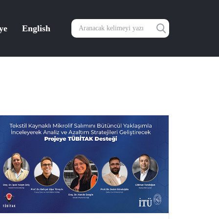
ye
English