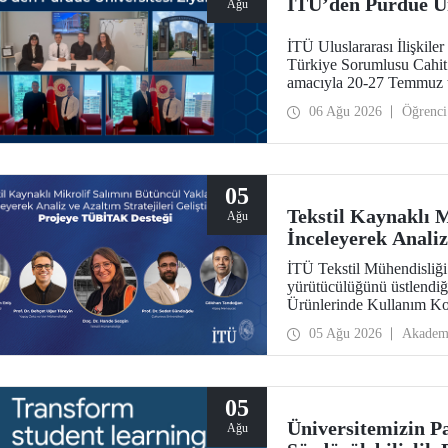
İTÜ’den Purdue Ün
Ağu
İTÜ Uluslararası İlişkil
Türkiye Sorumlusu Cahit O
amacıyla 20-27 Temmuz t
araştırma üniversitelerin
06 Ağu 2026
Öğrenci
ziyarette bulundu.
05
Tekstil Kaynaklı 
Ağu
İnceleyerek Analiz
Projeye TÜBİTAK 
İTÜ Tekstil Mühendisliğ
yürütücülüğünü üstlendiği
Ürünlerinde Kullanım Ko
Maruziyeti ve Yıkama Dö
05 Ağu 2026
Akadem
Stratejilerinin Geliştir
Aksiyon Üyeleri Ar-Ge 
kazandı.
05
Üniversitemizin P
Ağu