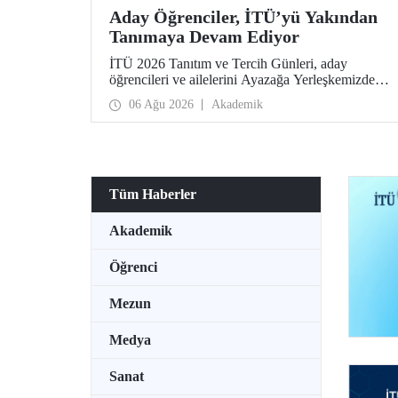
Aday Öğrenciler, İTÜ’yü Yakından
Tanımaya Devam Ediyor
İTÜ 2026 Tanıtım ve Tercih Günleri, aday
öğrencileri ve ailelerini Ayazağa Yerleşkemizde
ağırlamaya devam ediyor. Tanıtım ve Tercih
06 Ağu 2026
Akademik
Günleri 7 Ağustos’ta tamamlanacak, ilgili fakülte
ve birimler adaylara bilgi vermeye devam edecek.
Tüm Haberler
Akademik
Öğrenci
Mezun
Medya
Sanat