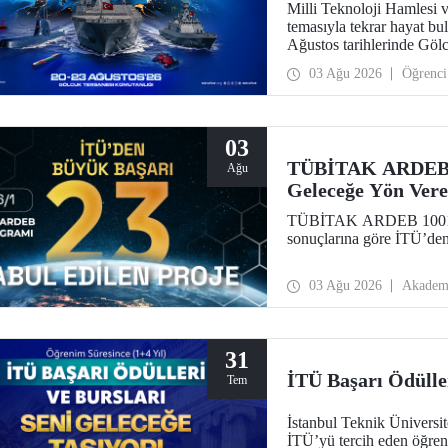
Milli Teknoloji Hamlesi 
temasıyla tekrar hayat
Ağustos tarihlerinde Göl
TEKNOFEST Mavi Vatan, de
03 Ağu 2026
Öğrenci
çıkacağı özel bir etkinlik 
03
TÜBİTAK ARDEB 10
Ağu
Geleceğe Yön Vere
TÜBİTAK ARDEB 1001 Pr
sonuçlarına göre İTÜ’den
03 Ağu 2026
Akadem
31
İTÜ Başarı Ödüller
Tem
İstanbul Teknik Üniversi
İTÜ’yü tercih eden öğren