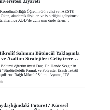
iversitesi Ziyareti
er Koordinatörlüğü Öğretim Görevlisi ve IAESTE
kan, akademik ilişkileri ve iş birliğini geliştirmek
arihlerinde ABD’de dünyanın önde gelen
den Purdue Üniversitesi başta olmak üzere bir dizi
Mikrolif Salımını Bütüncül Yaklaşımla
 ve Azaltım Stratejileri Geliştirecek
Desteği
i Bölümü öğretim üyesi Doç. Dr. Hande Sezgin'in
 “Sürdürülebilir Pamuk ve Polyester Esaslı Tekstil
şullarına Bağlı Mikrolif Salımı: Aşınma, UV
ngülerinin Bütünsel Analizi ve Azaltım
ik
ilmesi” başlıklı proje, TÜBİTAK 2515 – COST
Destek Programı kapsamında desteklenmeye hak
aydaşlığındaki Future17 Küresel