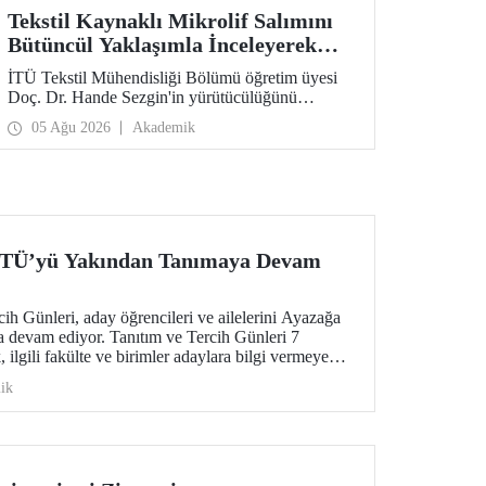
Tekstil Kaynaklı Mikrolif Salımını
Bütüncül Yaklaşımla İnceleyerek
Analiz ve Azaltım Stratejileri
İTÜ Tekstil Mühendisliği Bölümü öğretim üyesi
Geliştirecek Projeye TÜBİTAK
Doç. Dr. Hande Sezgin'in yürütücülüğünü
Desteği
üstlendiği “Sürdürülebilir Pamuk ve Polyester
05 Ağu 2026
Akademik
Esaslı Tekstil Ürünlerinde Kullanım Koşullarına
Bağlı Mikrolif Salımı: Aşınma, UV Maruziyeti ve
Yıkama Döngülerinin Bütünsel Analizi ve
Azaltım Stratejilerinin Geliştirilmesi” başlıklı
proje, TÜBİTAK 2515 – COST Aksiyon Üyeleri
Ar-Ge Destek Programı kapsamında
desteklenmeye hak kazandı.
 İTÜ’yü Yakından Tanımaya Devam
h Günleri, aday öğrencileri ve ailelerini Ayazağa
 devam ediyor. Tanıtım ve Tercih Günleri 7
ilgili fakülte ve birimler adaylara bilgi vermeye
ik