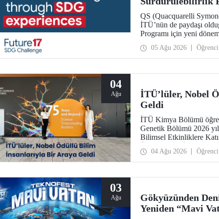
Sürdürülebilirlik
Başvurularını Bek
QS (Quacquarelli Symonds)
İTÜ’nün de paydaşı olduğ
Programı için yeni dönem 
31 Ağustos!
05 Ağu 2026
Öğrenci
04
İTÜ’lüler, Nobel Ö
Ağu
Geldi
İTÜ Kimya Bölümü öğrenc
Genetik Bölümü 2026 yı
Bilimsel Etkinliklere Ka
Ödüllü Bilim İnsanları Top
04 Ağu 2026
Öğrenci
03
Gökyüzünden Deni
Ağu
Yeniden “Mavi Va