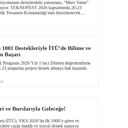
vizyonunun denizlerdeki yansıması, “Mavi Vatan”
 buluyor. TEKNOFEST 2026 kapsamında 20-23
cük Tersanesi Komutanlığı’nda düzenlenecek
nizcilik ve su altı teknolojilerinin ön plana
olarak teknoloji tutkunlarını bir araya getirecek.
01 Destekleriyle İTÜ’de Bilime ve
n Başarı
ogramı 2026 Yılı 1‘inci Dönem değerlendirme
 23 araştırma projesi destek almaya hak kazandı.
ik
i ve Burslarıyla Geleceğe!
tesi (İTÜ), YKS 2026’da ilk 1000’e giren ve
cilere cazip maddi ve sosyal destek sunuyor.