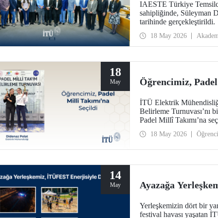
IAESTE Türkiye Temsilcil
sahipliğinde, Süleyman 
tarihinde gerçekleştirildi.
18 May 2026
Akadem
18
Öğrencimiz, Padel 
May
İTÜ Elektrik Mühendisliğ
Belirleme Turnuvası’nı b
Padel Millî Takımı’na seç
18 May 2026
Öğrenc
14
Ayazağa Yerleşkem
May
Yerleşkemizin dört bir yan
festival havası yaşatan