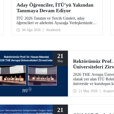
Aday Öğrenciler, İTÜ’yü Yakından
Tanımaya Devam Ediyor
İTÜ 2026 Tanıtım ve Tercih Günleri, aday
öğrencileri ve ailelerini Ayazağa Yerleşkemizde
ağırlamaya devam ediyor. Tanıtım ve Tercih
06 Ağu 2026
Akademik
Günleri 7 Ağustos’ta tamamlanacak, ilgili fakülte
ve birimler adaylara bilgi vermeye devam edecek.
21
Rektörümüz Prof.
May
Üniversiteleri Zir
2026 THE Avrupa Üniversi
olarak yer alan İTÜ Rekt
üniversite ve kuruluşun kat
ağlarının gelişimi için te
21 May 2026
Araştır
21