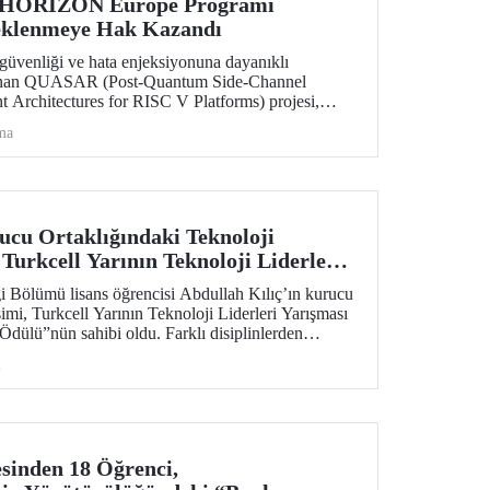
 HORIZON Europe Programı
eklenmeye Hak Kazandı
üvenliği ve hata enjeksiyonuna dayanıklı
lanan QUASAR (Post-Quantum Side-Channel
t Architectures for RISC V Platforms) projesi,
S ECCC 05 çağrısı kapsamında desteklenmeye
ma
cu Ortaklığındaki Teknoloji
Turkcell Yarının Teknoloji Liderleri
eklenme Potansiyeli Ödülü”
 Bölümü lisans öğrencisi Abdullah Kılıç’ın kurucu
imi, Turkcell Yarının Teknoloji Liderleri Yarışması
Ödülü”nün sahibi oldu. Farklı disiplinlerden
 yapay zekâ, yazılım ve mühendislik alanlarını bir
i
esinden 18 Öğrenci,