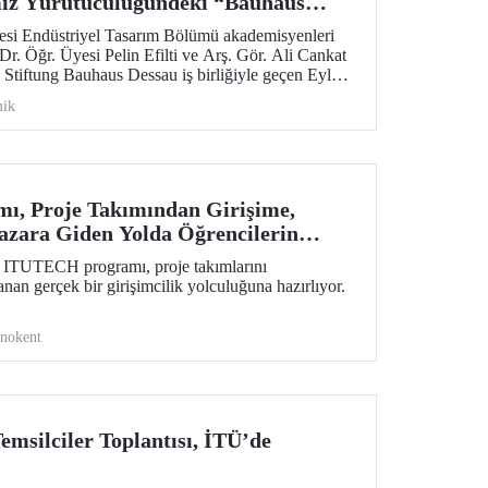
iz Yürütücülüğündeki “Bauhaus
gramına Katıldı
tesi Endüstriyel Tasarım Bölümü akademisyenleri
r. Öğr. Üyesi Pelin Efilti ve Arş. Gör. Ali Cankat
Stiftung Bauhaus Dessau iş birliğiyle geçen Eylül
 Open Studios programı başarıyla tamamlandı.
ik
, Proje Takımından Girişime,
zara Giden Yolda Öğrencilerin
i ITUTECH programı, proje takımlarını
nan gerçek bir girişimcilik yolculuğuna hazırlıyor.
knokent
msilciler Toplantısı, İTÜ’de