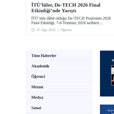
İTÜ’lüler, De-TECH 2026 Final
Etkinliği’nde Yarıştı
İTÜ’nün dâhil olduğu De-TECH Projesinin 2026
Final Etkinliği, 7-8 Temmuz 2026 tarihleri
arasında Almanya’da Leibniz Üniversitesi
07 Ağu 2026
Öğrenci
Hannover ev sahipliğinde düzenlendi. İTÜ’lü
girişimciler, etkinlikte girişimlerini ve projelerini
tanıttılar. İTÜ Gıda Mühendisliği Bölümü
öğrencisi Elmas Elif Altuntaş ve Arş. Gör. İlayda
Şanlı tarafından geliştirilen “PressPot” Projesi,
De-TECH İnovasyon Teknoloji Müsabakası –
Tüm Haberler
Gıda ve Tarım Edisyonu’nda “En Yaratıcı Fikir”
kategorisinde birincilik ödülünün sahibi oldu.
Akademik
Öğrenci
Mezun
Medya
Sanat