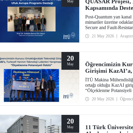
QUASAR Projesi,
May
Kapsamında Dest
Post-Quantum yan kanal g
mimariler üzerine odak
Secure and Fault-Resistan
HORIZON CL3 2025 02 C
21 May 2026
Araştır
hak kazandı.
20
Öğrencimizin Kuru
May
Girişimi KazAI’a, 
Yarışmasında “Ölç
İTÜ Makina Mühendisliği
ortağı olduğu KazAI giriş
“Ölçeklenme Potansiyeli 
öğrenciler, girişimlerinde
20 May 2026
Öğrenc
araya getirdi.
20
11 Türk Üniversit
May