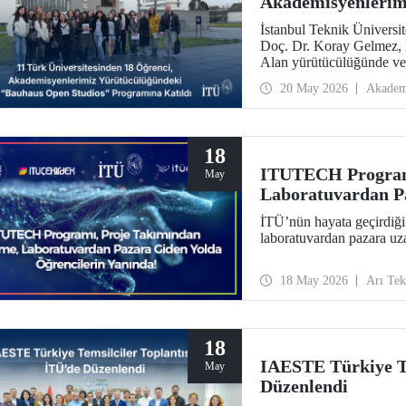
Akademisyenlerim
Open Studios” Pro
İstanbul Teknik Üniversi
Doç. Dr. Koray Gelmez, D
Alan yürütücülüğünde ve 
ayında başlayan Bauhaus
20 May 2026
Akadem
18
ITUTECH Programı
May
Laboratuvardan Pa
Yanında
İTÜ’nün hayata geçirdiğ
laboratuvardan pazara uza
18 May 2026
Arı Te
18
IAESTE Türkiye Te
May
Düzenlendi