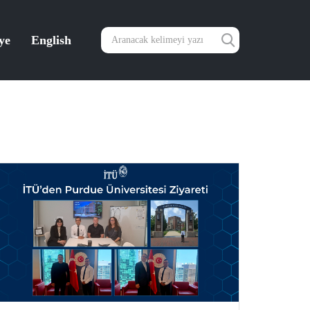
ye
English