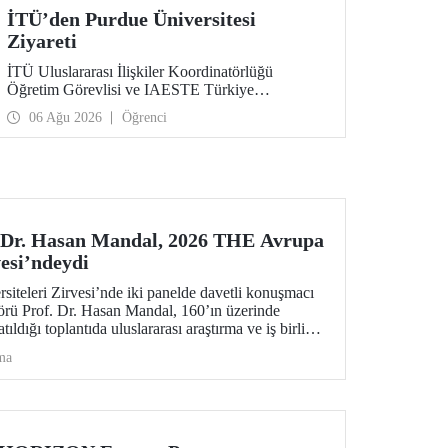
İTÜ’den Purdue Üniversitesi
Ziyareti
İTÜ Uluslararası İlişkiler Koordinatörlüğü
Öğretim Görevlisi ve IAESTE Türkiye
Sorumlusu Cahit Okan, akademik ilişkileri ve iş
06 Ağu 2026
Öğrenci
birliğini geliştirmek amacıyla 20-27 Temmuz
tarihlerinde ABD’de dünyanın önde gelen
araştırma üniversitelerinden Purdue Üniversitesi
başta olmak üzere bir dizi ziyarette bulundu.
 Dr. Hasan Mandal, 2026 THE Avrupa
vesi’ndeydi
teleri Zirvesi’nde iki panelde davetli konuşmacı
örü Prof. Dr. Hasan Mandal, 160’ın üzerinde
ıldığı toplantıda uluslararası araştırma ve iş birliği
maslarda bulundu.
ma