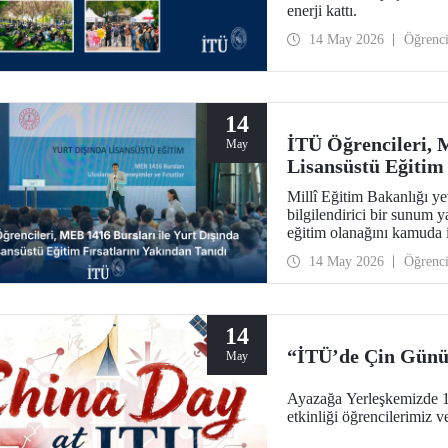
enerji kattı.
14 May 2026
Öğrenc
14
İTÜ Öğrencileri, 
May
Lisansüstü Eğitim 
Millî Eğitim Bakanlığı ye
bilgilendirici bir sunum y
eğitim olanağını kamuda i
artırılmasını amaçlayan e
14 May 2026
Öğrenc
14
“İTÜ’de Çin Gün
May
Ayazağa Yerleşkemizde 
etkinliği öğrencilerimiz 