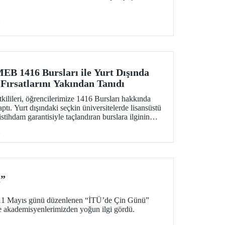
i
MEB 1416 Bursları ile Yurt Dışında
Fırsatlarını Yakından Tanıdı
tkilileri, öğrencilerimize 1416 Bursları hakkında
aptı. Yurt dışındaki seçkin üniversitelerde lisansüstü
stihdam garantisiyle taçlandıran burslara ilginin
tkinlikte soru-cevap oturumu da düzenlendi.
i
ü”
11 Mayıs günü düzenlenen “İTÜ’de Çin Günü”
ve akademisyenlerimizden yoğun ilgi gördü.