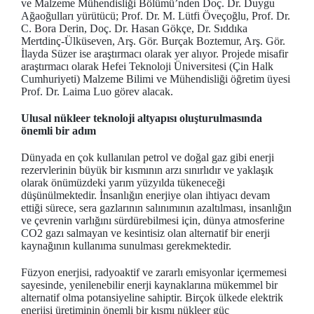
ve Malzeme Mühendisliği Bölümü’nden Doç. Dr. Duygu
Ağaoğulları yürütücü; Prof. Dr. M. Lütfi Öveçoğlu, Prof. Dr.
C. Bora Derin, Doç. Dr. Hasan Gökçe, Dr. Sıddıka
Mertdinç-Ülküseven, Arş. Gör. Burçak Boztemur, Arş. Gör.
İlayda Süzer ise araştırmacı olarak yer alıyor. Projede misafir
araştırmacı olarak Hefei Teknoloji Üniversitesi (Çin Halk
Cumhuriyeti) Malzeme Bilimi ve Mühendisliği öğretim üyesi
Prof. Dr. Laima Luo görev alacak.
Ulusal nükleer teknoloji altyapısı oluşturulmasında
önemli bir adım
Dünyada en çok kullanılan petrol ve doğal gaz gibi enerji
rezervlerinin büyük bir kısmının arzı sınırlıdır ve yaklaşık
olarak önümüzdeki yarım yüzyılda tükeneceği
düşünülmektedir. İnsanlığın enerjiye olan ihtiyacı devam
ettiği sürece, sera gazlarının salınımının azaltılması, insanlığın
ve çevrenin varlığını sürdürebilmesi için, dünya atmosferine
CO2 gazı salmayan ve kesintisiz olan alternatif bir enerji
kaynağının kullanıma sunulması gerekmektedir.
Füzyon enerjisi, radyoaktif ve zararlı emisyonlar içermemesi
sayesinde, yenilenebilir enerji kaynaklarına mükemmel bir
alternatif olma potansiyeline sahiptir. Birçok ülkede elektrik
enerjisi üretiminin önemli bir kısmı nükleer güç