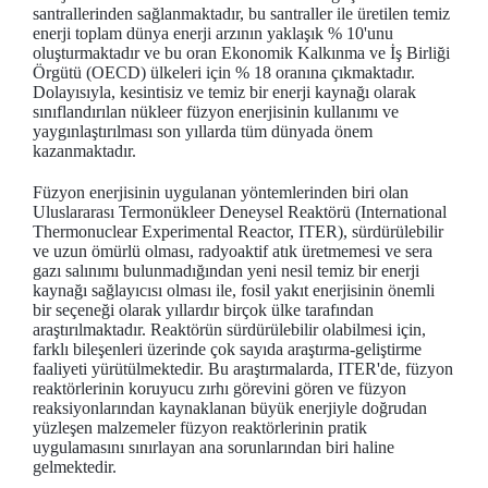
santrallerinden sağlanmaktadır, bu santraller ile üretilen temiz
enerji toplam dünya enerji arzının yaklaşık % 10'unu
oluşturmaktadır ve bu oran Ekonomik Kalkınma ve İş Birliği
Örgütü (OECD) ülkeleri için % 18 oranına çıkmaktadır.
Dolayısıyla, kesintisiz ve temiz bir enerji kaynağı olarak
sınıflandırılan nükleer füzyon enerjisinin kullanımı ve
yaygınlaştırılması son yıllarda tüm dünyada önem
kazanmaktadır.
Füzyon enerjisinin uygulanan yöntemlerinden biri olan
Uluslararası Termonükleer Deneysel Reaktörü (International
Thermonuclear Experimental Reactor, ITER), sürdürülebilir
ve uzun ömürlü olması, radyoaktif atık üretmemesi ve sera
gazı salınımı bulunmadığından yeni nesil temiz bir enerji
kaynağı sağlayıcısı olması ile, fosil yakıt enerjisinin önemli
bir seçeneği olarak yıllardır birçok ülke tarafından
araştırılmaktadır. Reaktörün sürdürülebilir olabilmesi için,
farklı bileşenleri üzerinde çok sayıda araştırma-geliştirme
faaliyeti yürütülmektedir. Bu araştırmalarda, ITER'de, füzyon
reaktörlerinin koruyucu zırhı görevini gören ve füzyon
reaksiyonlarından kaynaklanan büyük enerjiyle doğrudan
yüzleşen malzemeler füzyon reaktörlerinin pratik
uygulamasını sınırlayan ana sorunlarından biri haline
gelmektedir.