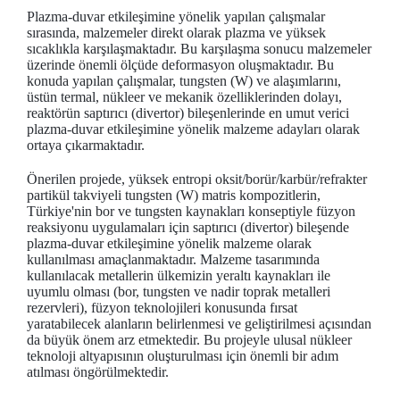
Plazma-duvar etkileşimine yönelik yapılan çalışmalar
sırasında, malzemeler direkt olarak plazma ve yüksek
sıcaklıkla karşılaşmaktadır. Bu karşılaşma sonucu malzemeler
üzerinde önemli ölçüde deformasyon oluşmaktadır. Bu
konuda yapılan çalışmalar, tungsten (W) ve alaşımlarını,
üstün termal, nükleer ve mekanik özelliklerinden dolayı,
reaktörün saptırıcı (divertor) bileşenlerinde en umut verici
plazma-duvar etkileşimine yönelik malzeme adayları olarak
ortaya çıkarmaktadır.
Önerilen projede, yüksek entropi oksit/borür/karbür/refrakter
partikül takviyeli tungsten (W) matris kompozitlerin,
Türkiye'nin bor ve tungsten kaynakları konseptiyle füzyon
reaksiyonu uygulamaları için saptırıcı (divertor) bileşende
plazma-duvar etkileşimine yönelik malzeme olarak
kullanılması amaçlanmaktadır. Malzeme tasarımında
kullanılacak metallerin ülkemizin yeraltı kaynakları ile
uyumlu olması (bor, tungsten ve nadir toprak metalleri
rezervleri), füzyon teknolojileri konusunda fırsat
yaratabilecek alanların belirlenmesi ve geliştirilmesi açısından
da büyük önem arz etmektedir. Bu projeyle ulusal nükleer
teknoloji altyapısının oluşturulması için önemli bir adım
atılması öngörülmektedir.