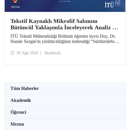
Tekstil Kaynaklı Mikrolif Salımını
Bütüncül Yaklaşımla İnceleyerek Analiz ve
Azaltım Stratejileri Geliştirecek Projeye
İTÜ Tekstil Mühendisliği Bölümü öğretim üyesi Doç. Dr.
TÜBİTAK Desteği
Hande Sezgin'in yürütücülüğünü üstlendiği “Sürdürülebilir
Pamuk ve Polyester Esaslı Tekstil Ürünlerinde Kullanım
Koşullarına Bağlı Mikrolif Salımı: Aşınma, UV Maruziyeti
05 Ağu 2026
Akademik
ve Yıkama Döngülerinin Bütünsel Analizi ve Azaltım
Stratejilerinin Geliştirilmesi” başlıklı proje, TÜBİTAK
2515 – COST Aksiyon Üyeleri Ar-Ge Destek Programı
kapsamında desteklenmeye hak kazandı.
Tüm Haberler
Akademik
Öğrenci
Mezun