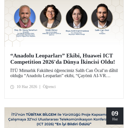
“Anadolu Leoparları” Ekibi, Huawei ICT
Competition 2026'da Dünya İkincisi Oldu!
İTÜ Mimarlık Fakültesi öğrencimiz Salih Can Öcal’ın dâhil
olduğu “Anadolu Leoparları” ekibi, “Çayönü AI-VR
Experience” isimli projesiyle, Huawei ICT Competition
2026’da inovasyon kategorisinde dünya ikincisi oldu.
10 Haz 2026
Öğrenci
09
Haz