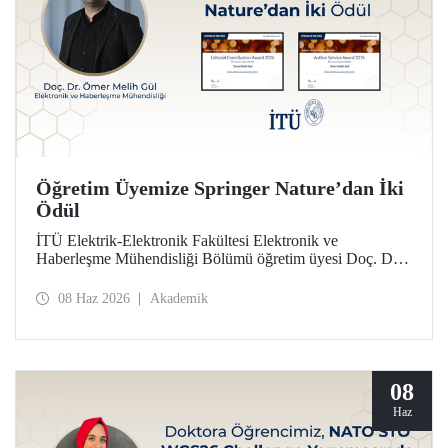
Öğretim Üyemize Springer Nature’dan İki
Ödül
İTÜ Elektrik-Elektronik Fakültesi Elektronik ve
Haberleşme Mühendisliği Bölümü öğretim üyesi Doç. Dr.
Ömer Melih Gül, Springer Nature yayın grubunun verdiği
“Editor of Distinction Awards” kapsamında iki ödüle layık
08 Haz 2026
Akademik
görüldü.
08
Haz