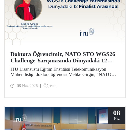
Doktora Öğrencimiz, NATO STO WGS26
Challenge Yarışmasında Dünyadaki 12
Finalist Arasında!
İTÜ Lisansüstü Eğitim Enstitüsü Telekomünikasyon
Mühendisliği doktora öğrencisi Melike Girgin, “NATO
STO Women & Girls in Science 2026 (WGS26)
Challenge” yarışmasında finalist olmaya hak kazandı.
08 Haz 2026
Öğrenci
08
Haz