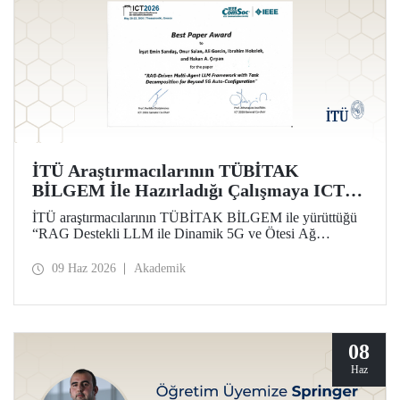
İTÜ Araştırmacılarının TÜBİTAK
BİLGEM İle Hazırladığı Çalışmaya ICT
2026’da En İyi Bildiri Ödülü
İTÜ araştırmacılarının TÜBİTAK BİLGEM ile yürüttüğü
“RAG Destekli LLM ile Dinamik 5G ve Ötesi Ağ
Yönetimi” projesi kapsamında hazırlanan çalışma, 32’nci
Uluslararası Telekomünikasyon Konferansı (ICT 2026)
09 Haz 2026
Akademik
kapsamında “Best Paper Award” ödülüne layık görüldü.
08
Haz