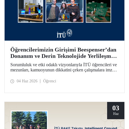
Öğrencilerimizin Girişimi Beespenser’dan
Donanım ve Derin Teknolojide Yerlileşme
İçin Dikkat Çekici Hamle
Sorumluluk ve etki odaklı vizyonlarıyla İTÜ öğrencileri ve
mezunları, kamuoyunun dikkatini çeken çalışmalara imza
atmayı sürdürüyor. Bir fikrin projeden ve girişime dönüşme
yolculuğunun somutlaşan örnekleri arasında Beespenser de
04 Haz 2026
Öğrenci
yer alıyor. İTÜ’lülerin girişimi, Avrupa pazarına uzanma
hedefiyle devre kartı basan yerli baskı makineleri üretiyor.
03
Haz