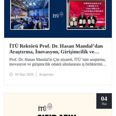
İTÜ Rektörü Prof. Dr. Hasan Mandal’dan
Araştırma, İnovasyon, Girişimcilik ve
Teknoloji Odaklı Uluslararası İş
Prof. Dr. Hasan Mandal'ın Çin ziyareti, İTÜ’nün araştırma,
Birliklerini Güçlendiren Çin Ziyareti
inovasyon ve girişimcilik odaklı uluslararası iş birliklerini
ileriye taşımayı hedefledi. Bu kapsamda Shanghai State-
owned Capital Investment Co. (SSCI) ve TIMC ile İTÜ
04 Haz 2026
Araştırma
arasında bir mutabakat zaptı da imzalandı.
04
Haz