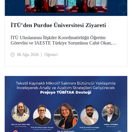
İTÜ’den Purdue Üniversitesi Ziyareti
İTÜ Uluslararası İlişkiler Koordinatörlüğü Öğretim
Görevlisi ve IAESTE Türkiye Sorumlusu Cahit Okan,
akademik ilişkileri ve iş birliğini geliştirmek amacıyla 20-27
Temmuz tarihlerinde ABD’de dünyanın önde gelen
06 Ağu 2026
Öğrenci
araştırma üniversitelerinden Purdue Üniversitesi başta
olmak üzere bir dizi ziyarette bulundu.