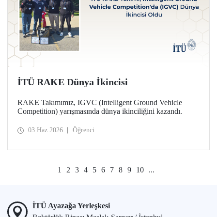
İTÜ RAKE Dünya İkincisi
RAKE Takımımız, IGVC (Intelligent Ground Vehicle
Competition) yarışmasında dünya ikinciliğini kazandı.
03 Haz 2026
Öğrenci
1
2
3
4
5
6
7
8
9
10
...
İTÜ Ayazağa Yerleşkesi