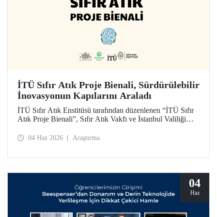
İTÜ Sıfır Atık Proje Bienali, Sürdürülebilir
İnovasyonun Kapılarını Araladı
İTÜ Sıfır Atık Enstitüsü tarafından düzenlenen “İTÜ Sıfır
Atık Proje Bienali”, Sıfır Atık Vakfı ve İstanbul Valiliği
koordinasyonundaki Sıfır Atık Haftası etkinlikleri
kapsamında 3 Haziran 2026’da İTÜ Süleyman Demirel
04 Haz 2026
Araştırma
Kültür Merkezi’nde hayata geçirildi.
04
Haz