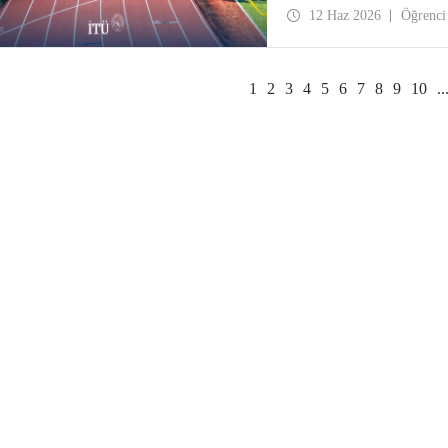
İTÜ ailesi bir araya geldi.
12 Haz 2026
Öğrenci
1
2
3
4
5
6
7
8
9
10
..