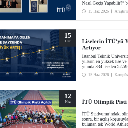
Nasıl Geçiş Yapabilir?” ba
15 Haz 2026
Araştır
15
Liselerin İTÜ’yü Y
Haz
Artıyor
İstanbul Teknik Üniversit
yılların en yüksek lise ve
yılında 834 liseden 52.5
15 Haz 2026
Kampüs
12
İTÜ Olimpik Pisti 
Haz
İTÜ Stadyumu’ndaki olimp
sonra, bir açılış koşusuyl
bulunan tek World Athletic