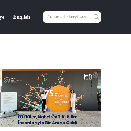
ye
English