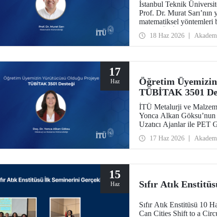
İstanbul Teknik Üniversi
Prof. Dr. Murat Sarı’nın 
matematiksel yöntemleri bi
2517 TÜBİTAK–Azerbaycan
18 Haz 2026
Akadem
Programı kapsamında des
17
Öğretim Üyemizin
Haz
TÜBİTAK 3501 De
İTÜ Metalurji ve Malzem
Yonca Alkan Göksu’nun yü
Uzatıcı Ajanlar ile PET
İçeriğinin Nicel Tayini”
17 Haz 2026
Akadem
Programları Başkanlığı (
Geliştirme Programı kap
15
Sıfır Atık Enstitü
Haz
Sıfır Atık Enstitüsü 10 
Can Cities Shift to a Ci