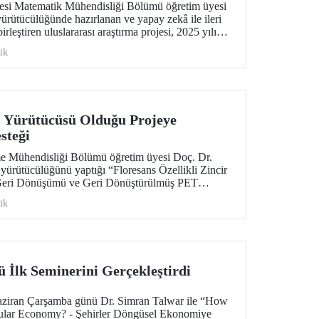
tesi Matematik Mühendisliği Bölümü öğretim üyesi
yürütücülüğünde hazırlanan ve yapay zekâ ile ileri
rleştiren uluslararası araştırma projesi, 2025 yılı
 Bilim Vakfı (ASF) İkili İş Birliği Destek
ik
teklenmeye hak kazandı
 Yürütücüsü Olduğu Projeye
steği
e Mühendisliği Bölümü öğretim üyesi Doç. Dr.
rütücülüğünü yaptığı “Floresans Özellikli Zincir
 Geri Dönüşümü ve Geri Dönüştürülmüş PET
 başlıklı proje, TÜBİTAK Bilim İnsanı Destek
ik
BİDEB) tarafından yürütülen 3501 – Kariyer
samında desteklenmeye hak kazandı.
sü İlk Seminerini Gerçekleştirdi
Haziran Çarşamba günü Dr. Simran Talwar ile “How
rcular Economy? - Şehirler Döngüsel Ekonomiye