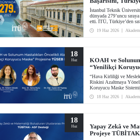
Başarısını, Türkiye
İstanbul Teknik Üniversi
dünyada 279’uncu sıraya 
etti. İTÜ, Türkiye’den sır
aldı.
19 Haz 2026
Akadem
18
KOAH ve Solunum 
Haz
“Yenilikçi Koruyu
“Hava Kirliliği ve Mesle
Riskini Azaltmaya Yönel
Koruyucu Maske Sisteminin
Enstitüleri Başkanlığı (
18 Haz 2026
Akadem
Destek Programı kapsamı
18
Yapay Zekâ ve Mat
Haz
Projeye TÜBİTAK