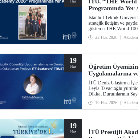
İTÜ, “THE World 
Haz
Programında Yer 
İstanbul Teknik Üniversit
stratejik iletişim ve payda
gösteren THE World 100
World 100 Reputation Ac
22 Haz 2026
Akadem
üniversite olarak yer aldı.
19
Öğretim Üyemizin 
Haz
Uygulamalarına ve
Projesine ITF Sea
İTÜ Deniz Ulaştırma İşle
Leyla Tavacıoğlu yürütüc
Dikkat Durumlarının Say
Cognitive Load and Attent
19 Haz 2026
Akadem
ITF Seafarers’ TRUST des
Ergonomi Araştırma Labora
19
İTÜ Prestijli Aka
Haz