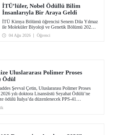
İTÜ’lüler, Nobel Ödüllü Bilim
İnsanlarıyla Bir Araya Geldi
İTÜ Kimya Bölümü öğrencisi Senem Dila Yılmaz
ile Moleküler Biyoloji ve Genetik Bölümü 2026
yılı mezunu Elif Önel, TÜBİTAK 2224-C Yurt
04 Ağu 2026
Öğrenci
Dışı Bilimsel Etkinliklere Katılım Desteği
kapsamında 75’inci Lindau Nobel Ödüllü Bilim
İnsanları Toplantısı’na katıldı.
ze Uluslararası Polimer Proses
) Ödül
des Şevval Çetin, Uluslararası Polimer Proses
 2026 yılı doktora Lisansüstü Seyahat Ödülü’ne
ze ödülü İtalya’da düzenlenecek PPS-41
lecek.
ik