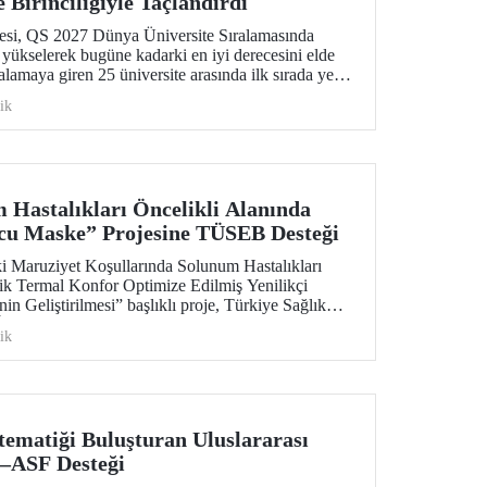
 Birinciliğiyle Taçlandırdı
tesi, QS 2027 Dünya Üniversite Sıralamasında
yükselerek bugüne kadarki en iyi derecesini elde
alamaya giren 25 üniversite arasında ilk sırada yer
ik
Hastalıkları Öncelikli Alanında
cu Maske” Projesine TÜSEB Desteği
ki Maruziyet Koşullarında Solunum Hastalıkları
ik Termal Konfor Optimize Edilmiş Yenilikçi
 Geliştirilmesi” başlıklı proje, Türkiye Sağlık
TÜSEB) tarafından yürütülen 2026-B Grubu Proje
ik
nda desteklenmeye hak kazandı.
ematiği Buluşturan Uluslararası
–ASF Desteği