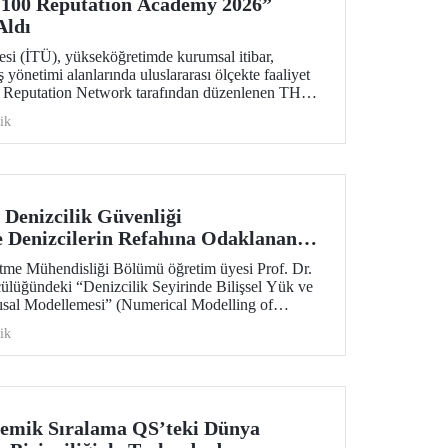
100 Reputation Academy 2026”
Aldı
esi (İTÜ), yükseköğretimde kurumsal itibar,
ş yönetimi alanlarında uluslararası ölçekte faaliyet
 Reputation Network tarafından düzenlenen THE
ademy 2026 programında Türkiye’den katılan tek
ik
Denizcilik Güvenliği
 Denizcilerin Refahına Odaklanan
farers’ TRUST Desteği
tme Mühendisliği Bölümü öğretim üyesi Prof. Dr.
ülüğündeki “Denizcilik Seyirinde Bilişsel Yük ve
ısal Modellemesi” (Numerical Modelling of
ion States in Maritime Navigation) başlıklı proje,
ik
teği kazandı. Proje, İTÜ Denizcilik Bilişsel
tuvarı tarafından gerçekleştirilecek.
demik Sıralama QS’teki Dünya