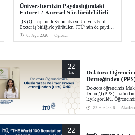
Üniversitemizin Paydaşlığındaki
Future17 Küresel Sürdürülebilirlik
Proje Programı, Öğrencilerimizin
QS (Quacquarelli Symonds) ve University of
Başvurularını Bekliyor
Exeter iş birliğiyle yürütülen, İTÜ’nün de paydaşı
olduğu Future17 Küresel Sürdürülebilirlik Proje
05 Ağu 2026
Öğrenci
Programı için yeni dönem öğrenci başvuruları
açıldı. Başvurular için son gün 31 Ağustos!
22
Doktora Öğrencimi
Haz
Derneğinden (PPS
Doktora öğrencimiz Mukad
Derneği (PPS) tarafından
layık görüldü. Öğrencimi
konferansında takdim edi
22 Haz 2026
Akadem
22