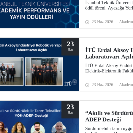
İstanbul Teknik Üniversi
ödül töreni, Ayazağa Yer
23 Haz 2026
Akadem
23
İTÜ Erdal Aksoy E
Haz
Laboratuvarı Açıl
İTÜ Erdal Aksoy Endüstr
Elektrik-Elektronik Fakül
23 Haz 2026
Akadem
23
“Akıllı ve Sürdürü
Haz
ADEP Desteği
Sürdürülebilir tarım uygu