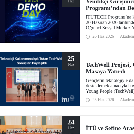
Yenilikçi Girişim
Haz
Programı’ndan De
ITUTECH Programı’na ka
20 Haziran 2026 tarihin
Öğrenci Sosyal Merkezi’
26 Haz 2026
Akadem
25
TechWell Projesi, 
Haz
Masaya Yatırdı
Gençlerin teknolojiyle daha
desteklemek amacıyla ha
Young People (TechWell) 
düzenlendi. Açıklanan ara
25 Haz 2026
Akadem
gençlerin dijital refahın
24
İTÜ ve Sefine Aras
Haz