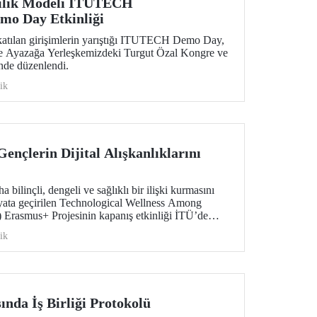
cilik Modeli ITUTECH
mo Day Etkinliği
tılan girişimlerin yarıştığı ITUTECH Demo Day,
de Ayazağa Yerleşkemizdeki Turgut Özal Kongre ve
nde düzenlendi.
ik
Gençlerin Dijital Alışkanlıklarını
 bilinçli, dengeli ve sağlıklı bir ilişki kurmasını
yata geçirilen Technological Wellness Among
Erasmus+ Projesinin kapanış etkinliği İTÜ’de
ştırma sonuçları ve pilot uygulama çıktıları,
ik
ı güçlendirmeye yönelik önemli veriler ortaya koydu.
ında İş Birliği Protokolü