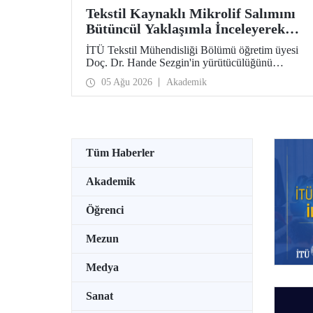
Tekstil Kaynaklı Mikrolif Salımını
Bütüncül Yaklaşımla İnceleyerek
Analiz ve Azaltım Stratejileri
İTÜ Tekstil Mühendisliği Bölümü öğretim üyesi
Geliştirecek Projeye TÜBİTAK
Doç. Dr. Hande Sezgin'in yürütücülüğünü
Desteği
üstlendiği “Sürdürülebilir Pamuk ve Polyester
05 Ağu 2026
Akademik
Esaslı Tekstil Ürünlerinde Kullanım Koşullarına
Bağlı Mikrolif Salımı: Aşınma, UV Maruziyeti ve
Yıkama Döngülerinin Bütünsel Analizi ve
Azaltım Stratejilerinin Geliştirilmesi” başlıklı
proje, TÜBİTAK 2515 – COST Aksiyon Üyeleri
Ar-Ge Destek Programı kapsamında
Tüm Haberler
desteklenmeye hak kazandı.
Akademik
Öğrenci
Mezun
Medya
Sanat