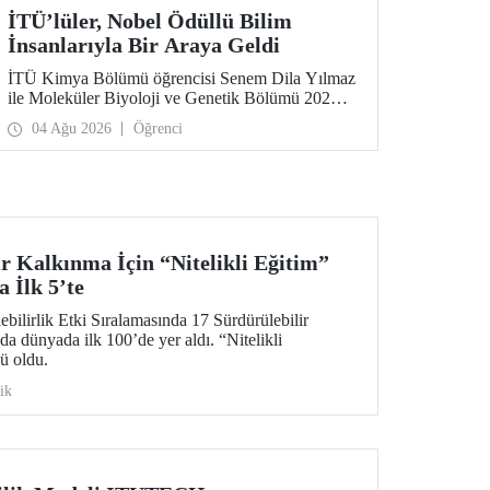
İTÜ’lüler, Nobel Ödüllü Bilim
İnsanlarıyla Bir Araya Geldi
İTÜ Kimya Bölümü öğrencisi Senem Dila Yılmaz
ile Moleküler Biyoloji ve Genetik Bölümü 2026
yılı mezunu Elif Önel, TÜBİTAK 2224-C Yurt
04 Ağu 2026
Öğrenci
Dışı Bilimsel Etkinliklere Katılım Desteği
kapsamında 75’inci Lindau Nobel Ödüllü Bilim
İnsanları Toplantısı’na katıldı.
r Kalkınma İçin “Nitelikli Eğitim”
 İlk 5’te
ilirlik Etki Sıralamasında 17 Sürdürülebilir
 dünyada ilk 100’de yer aldı. “Nitelikli
ü oldu.
ik