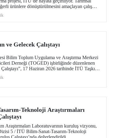
rma projesi, İTÜ’de hayata geçiriliyor. Tarımsal
ğerli ürünlere dönüştürülmesini amaçlayan çalışma;
 ekonomi ve ileri tekstil teknolojilerini bir araya
ik
n geleceğine katkı sunmayı hedefliyor.
n ve Gelecek Çalıştayı
itesi Bilim Toplum Uygulama ve Araştırma Merkezi
ricileri Derneği (TOGED) işbirliğinde düzenlenen
 Çalıştayı”, 17 Haziran 2026 tarihinde İTÜ Taşkışla
rildi.
ik
asarım-Teknoloji Araştırmaları
alıştayı
m Araştırmaları Laboratuvarının kuruluş vizyonu,
 Dizisi 5 / İTÜ Bilim-Sanat-Tasarım-Teknoloji
uluş Çalıştayı’nda değerlendirildi.