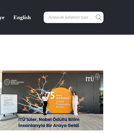
ye
English