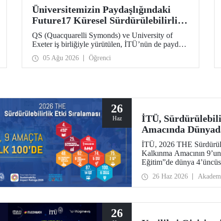
Üniversitemizin Paydaşlığındaki
Future17 Küresel Sürdürülebilirlik
Proje Programı, Öğrencilerimizin
QS (Quacquarelli Symonds) ve University of
Başvurularını Bekliyor
Exeter iş birliğiyle yürütülen, İTÜ’nün de paydaşı
olduğu Future17 Küresel Sürdürülebilirlik Proje
05 Ağu 2026
Öğrenci
Programı için yeni dönem öğrenci başvuruları
açıldı. Başvurular için son gün 31 Ağustos!
26
İTÜ, Sürdürülebili
Haz
Amacında Dünyada
İTÜ, 2026 THE Sürdürüleb
Kalkınma Amacının 9’unda
Eğitim”de dünya 4’üncüs
26 Haz 2026
Akadem
26