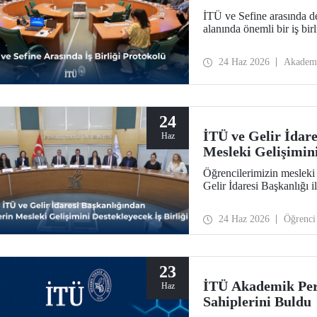
İTÜ ve Sefine arasında den
alanında önemli bir iş birl
24 Haz 2026
Akadem
24
İTÜ ve Gelir İdar
Haz
Mesleki Gelişimini
Öğrencilerimizin mesleki g
Gelir İdaresi Başkanlığı i
24 Haz 2026
Öğrenci
23
İTÜ Akademik Per
Haz
Sahiplerini Buldu