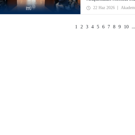
22 Haz 2026
Akadem
1
2
3
4
5
6
7
8
9
10
..