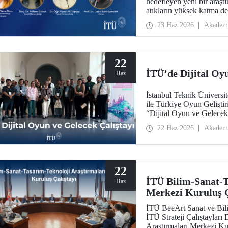
hedefleyen yeni bir araştı
atıkların yüksek katma de
sürdürülebilirlik, döngüsel
23 Haz 2026
Akadem
getirerek tarım sektörünü
22
İTÜ’de Dijital Oyu
Haz
İstanbul Teknik Ünivers
ile Türkiye Oyun Gelişti
“Dijital Oyun ve Gelecek
Yerleşkesi’nde gerçekleşti
22 Haz 2026
Akadem
22
İTÜ Bilim-Sanat-T
Haz
Merkezi Kuruluş Ç
İTÜ BeeArt Sanat ve Bili
İTÜ Strateji Çalıştayları
Araştırmaları Merkezi Kur